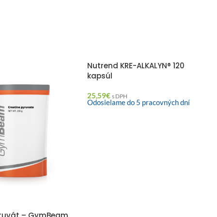
Nutrend KRE-ALKALYN® 120
kapsúl
25,59
€
s DPH
Odosielame do 5 pracovných dní
yruvát – GymBeam