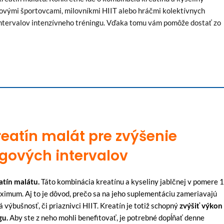
ilovými športovcami, milovníkmi HIIT alebo hráčmi kolektívnych
 intervalov intenzívneho tréningu. Vďaka tomu vám pomôže dostať zo
kreatín malát pre zvýšenie
gových intervalov
eatín malátu.
Táto kombinácia kreatínu a kyseliny jablčnej v pomere 1
imum. Aj to je dôvod, prečo sa na jeho suplementáciu zameriavajú
á výbušnosť, či priaznivci HIIT. Kreatín je totiž schopný
zvýšiť výkon
gu.
Aby ste z neho mohli benefitovať, je potrebné dopĺňať denne