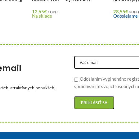
12,65
€
28,55
€
s DPH
s DP
Na sklade
Odosielame 
email
Odoslaním vyplneného regist
spracúvaním svojich osobných ú
vách, atraktívnych ponukách,