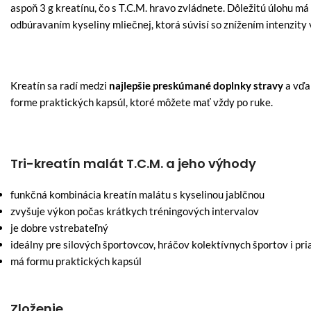
aspoň 3 g kreatínu, čo s T.C.M. hravo zvládnete. Dôležitú úlohu má
odbúravaním kyseliny mliečnej, ktorá súvisí so znížením intenzity
Kreatín sa radí medzi
najlepšie preskúmané doplnky stravy
a vďa
forme praktických kapsúl, ktoré môžete mať vždy po ruke.
Tri-kreatín malát T.C.M. a jeho výhody
funkčná kombinácia kreatín malátu s kyselinou jablčnou
zvyšuje výkon počas krátkych tréningových intervalov
je dobre vstrebateľný
ideálny pre silových športovcov, hráčov kolektívnych športov i pr
má formu praktických kapsúl
Zloženie