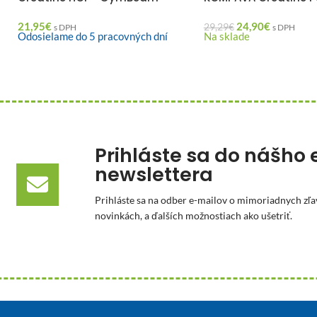
21,95
€
24,90
€
29,29
€
s DPH
s DPH
Odosielame do 5 pracovných dní
Na sklade
Prihláste sa do nášho 
newslettera
Prihláste sa na odber e-mailov o mimoriadnych zľa
novinkách, a ďalších možnostiach ako ušetriť.