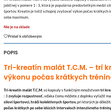
jablčnej v pomere 1 : 3, ktorá je populárna predovšetkým medzi s
športov. Kreatín je totiž schopný zvyšovať výkon počas krátkych
seba maximum.
Nie je na sklade
Pridať k obľúbeným
POPIS
Tri-kreatín malát T.C.M. – tri 
výkonu počas krátkych trénin
Tri-kreatín malát T.C.M.
sú kapsuly s funkčným množstvom
tri kr
: 3
zvyšuje rozpustnosť,
vďaka čomu môžete z doplnku vyťažiť max
siloví športovci, hráči kolektívnych športov,
pri ktorých je dôležit
počas krátkych po sebe idúcich intervaloch intenzívneho trénin