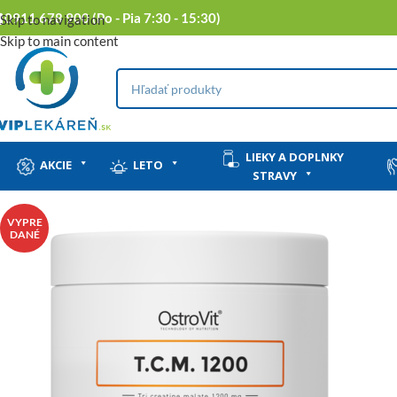
0911 678 900 (Po - Pia 7:30 - 15:30)
Skip to navigation
Skip to main content
LIEKY A DOPLNKY
AKCIE
LETO
STRAVY
VYPRE
DANÉ