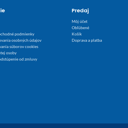
ie
Predaj
Môj účet
Obľúbené
bchodné podmienky
Košík
ovania osobných údajov
Doprava a platba
́vania súborov cookies
tej osoby
odstúpenie od zmluvy