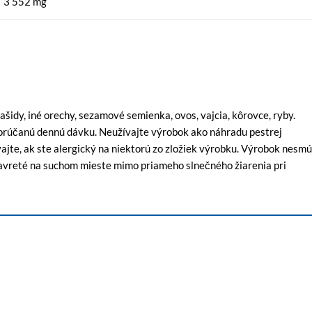
3 552 mg
šidy, iné orechy, sezamové semienka, ovos, vajcia, kôrovce, ryby.
porúčanú dennú dávku. Neužívajte výrobok ako náhradu pestrej
ajte, ak ste alergický na niektorú zo zložiek výrobku. Výrobok nesmú
uzavreté na suchom mieste mimo priameho slnečného žiarenia pri