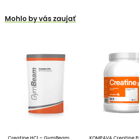
Mohlo by vás zaujať
Creatine HCl – GymBeam
KOMPAVA Creatine P