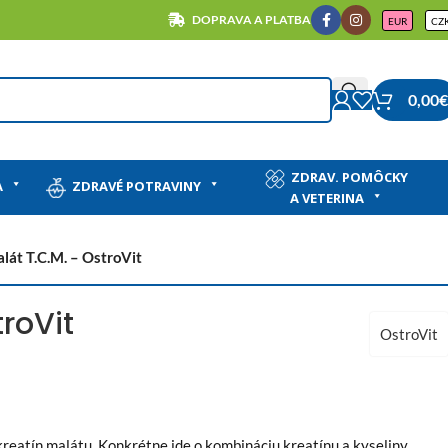
DOPRAVA A PLATBA
EUR
CZ
0,00
€
ZDRAV. POMÔCKY
A
ZDRAVÉ POTRAVINY
A VETERINA
alát T.C.M. – OstroVit
troVit
OstroVit
kreatín malátu. Konkrétne ide o kombináciu kreatínu a kyseliny