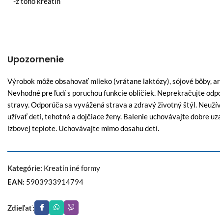
-z toho kreatín
Upozornenie
Výrobok môže obsahovať mlieko (vrátane laktózy), sójové bôby, ara
Nevhodné pre ľudí s poruchou funkcie obličiek. Neprekračujte od
stravy. Odporúča sa vyvážená strava a zdravý životný štýl. Neužív
užívať deti, tehotné a dojčiace ženy. Balenie uchovávajte dobre 
izbovej teplote. Uchovávajte mimo dosahu detí.
Kategórie:
Kreatín iné formy
EAN:
5903933914794
Zdieľať: