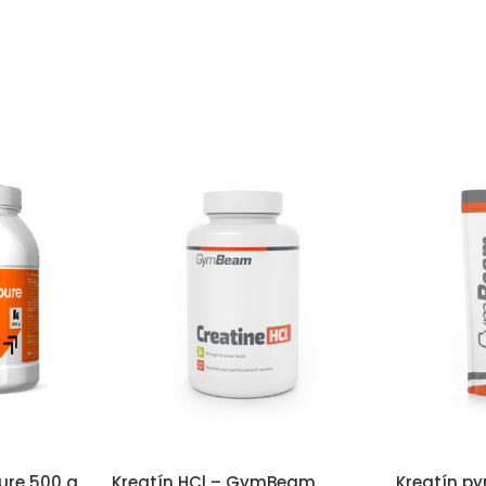
ure 500 g
Kreatín HCl – GymBeam
Kreatín p