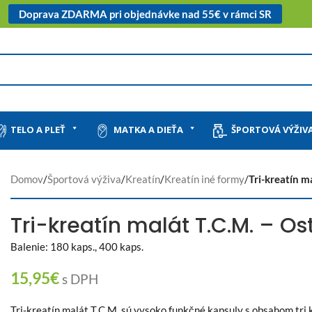
Doprava ZDARMA pri objednávke nad 55€ v rámci SR
TELO A PLEŤ
MATKA A DIEŤA
ŠPORTOVÁ VÝŽIV
Domov
/
Športová výživa
/
Kreatín
/
Kreatín iné formy
/
Tri-kreatín m
Tri-kreatín malát T.C.M. – Os
Balenie: 180 kaps., 400 kaps.
15,95
€
s DPH
Tri-kreatín malát T.C.M. sú vysoko funkčné kapsuly s obsahom tri 