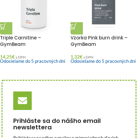
Triple Carnitine –
Vzorka Pink burn drink –
GymBeam
GymBeam
14,25
€
1,32
€
s DPH
s DPH
Odosielame do 5 pracovných dní
Odosielame do 5 pracovných dní
Prihláste sa do nášho email
newslettera
Prihláste sa na odber e-mailov o mimoriadnych zľavách,