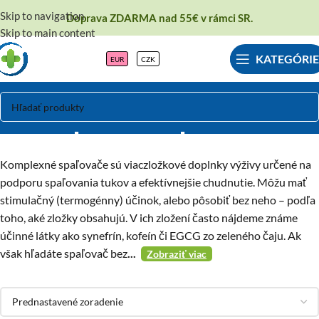
Skip to navigation
Doprava ZDARMA nad 55€ v rámci SR.
Skip to main content
KATEGÓRIE
EUR
CZK
Komplexné spaľovače
Komplexné spaľovače sú viaczložkové doplnky výživy určené na
podporu spaľovania tukov a efektívnejšie chudnutie. Môžu mať
stimulačný (termogénny) účinok, alebo pôsobiť bez neho – podľa
toho, aké zložky obsahujú. V ich zložení často nájdeme známe
účinné látky ako synefrín, kofeín či EGCG zo zeleného čaju. Ak
však hľadáte spaľovač bez
...
Zobraziť viac