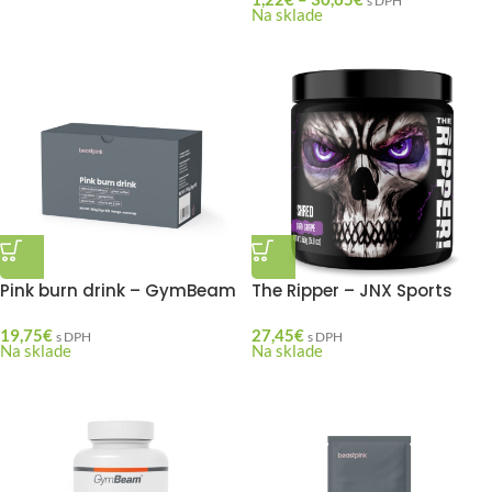
s DPH
Na sklade
Pink burn drink – GymBeam
The Ripper – JNX Sports
19,75
€
27,45
€
s DPH
s DPH
Na sklade
Na sklade