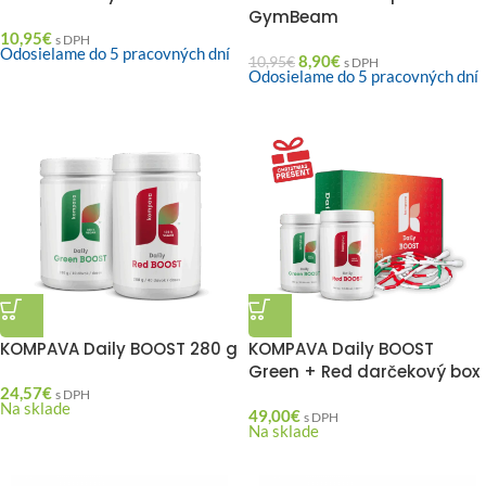
GymBeam
10,95
€
s DPH
Odosielame do 5 pracovných dní
8,90
€
10,95
€
s DPH
Odosielame do 5 pracovných dní
KOMPAVA Daily BOOST 280 g
KOMPAVA Daily BOOST
Green + Red darčekový box
24,57
€
s DPH
Na sklade
49,00
€
s DPH
Na sklade