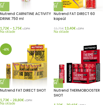
Nutrend CARNITINE ACTIVITY
Nutrend FAT DIRECT 60
DRINK 750 ml
kapsúl
1,72
€
–
1,75
€
13,40
€
15,75
€
s DPH
s DPH
Na sklade
Na sklade
-6%
Nutrend FAT DIRECT SHOT
Nutrend THERMOBOOSTER
SHOT
1,73
€
–
28,80
€
s DPH
Na sklade
1,22
€
–
30,65
€