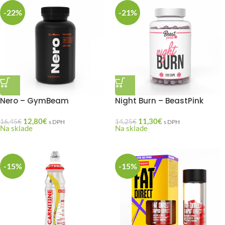
-22%
-21%
Nero – GymBeam
Night Burn – BeastPink
12,80
€
11,30
€
16,45
€
14,25
€
s DPH
s DPH
Na sklade
Na sklade
-15%
-15%