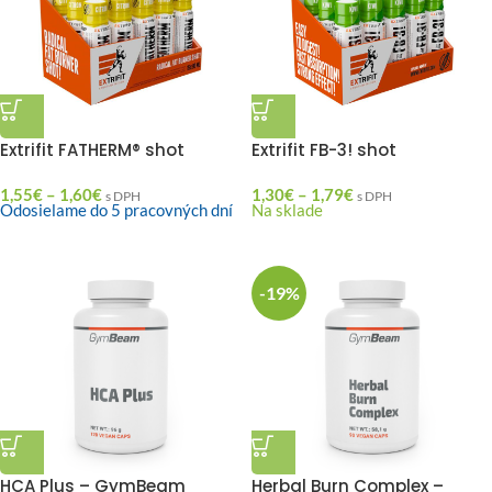
Extrifit FATHERM® shot
Extrifit FB-3! shot
1,55
€
–
1,60
€
1,30
€
–
1,79
€
s DPH
s DPH
Odosielame do 5 pracovných dní
Na sklade
-19%
HCA Plus – GymBeam
Herbal Burn Complex –