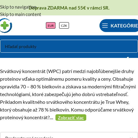
Skip to navigation
Doprava ZDARMA nad 55€ v rámci SR.
Skip to main content
KATEGÓRIE
EUR
CZK
Srvátkové koncentráty
Srvátkový koncentrát (WPC) patrí medzi najobľúbenejšie druhy
proteínov vďaka optimálnemu pomeru kvality a ceny. Obsahuje
spravidla 70 – 80 % bielkovín a získava sa modernými filtračnými
technológiami, ktoré zabezpečujú jeho dobrú vstrebateľnosť.
Príkladom kvalitného srvátkového koncentrátu je True Whey,
ktorý obsahuje až 78 % bielkovín. Komu odporúčame srvátkový
proteínový koncentrát?
...
Zobraziť viac