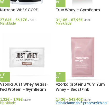
Nutrend WHEY CORE
True Whey – GymBeam
27,84
€
–
56,17
€
31,10
€
–
87,95
€
s DPH
s DPH
Na sklade
Na sklade
Vzorka Just Whey Grass-
Vzorka proteínu Yum Yum
Fed Proteín – GymBeam
Whey – BeastPink
1,32
€
–
1,98
€
1,43
€
–
543,40
€
s DPH
s DPH
Na sklade
Odosielame do 5 pracovných dní