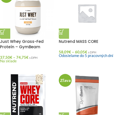
Just Whey Grass-Fed
Nutrend MASS CORE
Proteín – GymBeam
58,09
€
–
60,05
€
s DPH
Odosielame do 5 pracovných dní
37,50
€
–
74,75
€
s DPH
Na sklade
Zľava