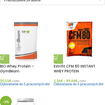
BIO Whey Protein –
Extrifit CFM 80 INSTANT
GymBeam
WHEY PROTEIN
50,55
€
1,36
€
–
89,64
€
s DPH
s DPH
Odosielame do 5 pracovných dní
Odosielame do 5 pracovných dní
-3%