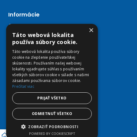
Informácie
Články
×
Kontakt
Táto webová lokalita
Všeobecné obchodné podmienky
používa súbory cookie.
Zásady spracovania osobných údajov
Táto webová lokalita používa súbory
Zásady používania súborov cookies
cookie na zlepšenie používateľskej
Súhlas dotknutej osoby
skúsenosti. Používaním našej webovej
Formulár na odstúpenie od zmluvy
lokality vyjadrujete súhlas s používaním
všetkých súborov cookie v súlade s našimi
zásadami používania súborov cookie.
Prečítať viac
Predaj
PRIJAŤ VŠETKO
Môj účet
Obľúbené
ODMIETNUŤ VŠETKO
Košík
Doprava a platba
ZOBRAZIŤ PODROBNOSTI
POWERED BY COOKIESCRIPT