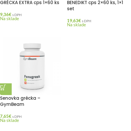
GRÉCKA EXTRA cps 1×60 ks
BENEDIKT cps 2×60 ks, 1×1
set
9,36
€
s DPH
Na sklade
19,63
€
s DPH
Na sklade
Senovka grécka –
GymBeam
7,65
€
s DPH
Na sklade