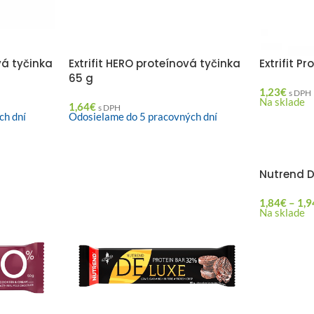
vá tyčinka
Extrifit HERO proteínová tyčinka
Extrifit P
65 g
1,23
€
s DPH
Na sklade
1,64
€
s DPH
ch dní
Odosielame do 5 pracovných dní
Nutrend D
1,84
€
–
1,9
Na sklade