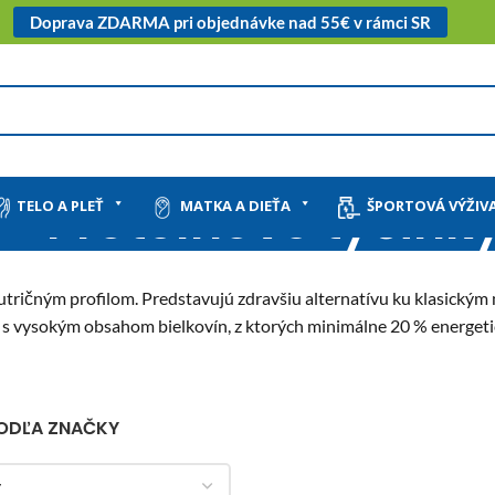
Doprava ZDARMA pri objednávke nad 55€ v rámci SR
Proteínové tyčink
TELO A PLEŤ
MATKA A DIEŤA
ŠPORTOVÁ VÝŽIV
tričným profilom. Predstavujú zdravšiu alternatívu ku klasickým 
y s vysokým obsahom bielkovín, z ktorých minimálne 20 % energet
PODĽA ZNAČKY
y