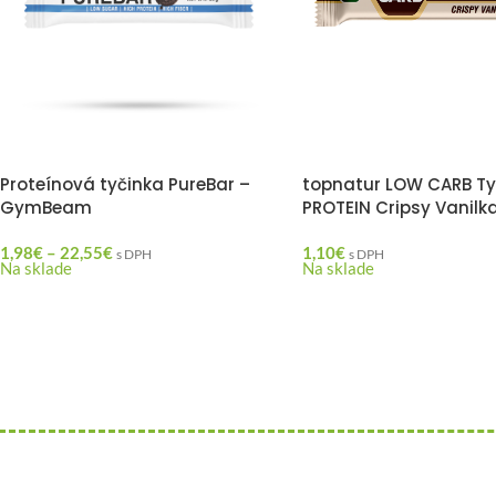
Proteínová tyčinka PureBar –
topnatur LOW CARB Ty
GymBeam
PROTEIN Cripsy Vanilk
1,98
€
–
22,55
€
1,10
€
s DPH
s DPH
Na sklade
Na sklade