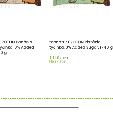
PROTEIN Banán s
topnatur PROTEIN Pistácie
yčinka, 0% Added
tyčinka, 0% Added Sugar, 1×40 g
40 g
1,14
€
s DPH
Na sklade