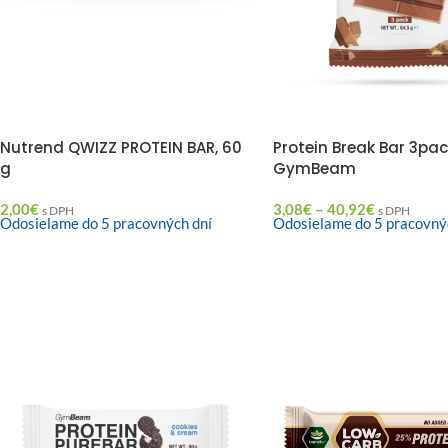
Nutrend QWIZZ PROTEIN BAR, 60
Protein Break Bar 3pac
g
GymBeam
2,00
€
3,08
€
–
40,92
€
s DPH
s DPH
Odosielame do 5 pracovných dní
Odosielame do 5 pracovný