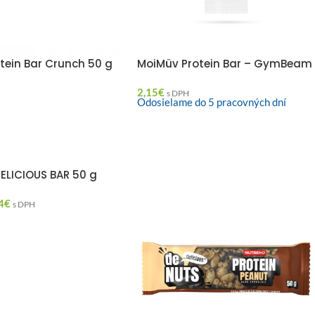
rotein Bar Crunch 50 g
MoiMüv Protein Bar – GymBeam
2,15
€
s DPH
Odosielame do 5 pracovných dní
ELICIOUS BAR 50 g
4
€
s DPH