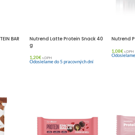
TEIN BAR
Nutrend Latte Protein Snack 40
Nutrend P
g
1,08
€
s DPH
Odosielame
1,20
€
s DPH
Odosielame do 5 pracovných dní