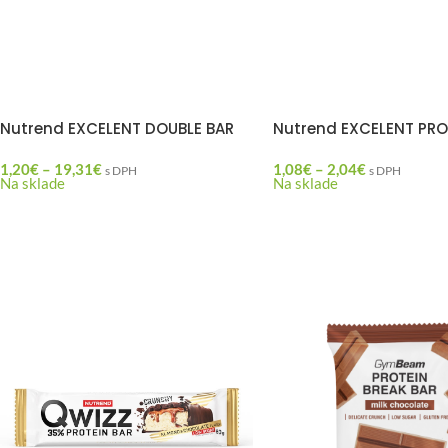
Nutrend EXCELENT DOUBLE BAR
Nutrend EXCELENT PRO
1,20
€
–
19,31
€
1,08
€
–
2,04
€
s DPH
s DPH
Na sklade
Na sklade