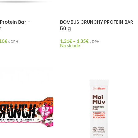
Protein Bar –
BOMBUS CRUNCHY PROTEIN BAR
m
50 g
10
€
1,31
€
–
1,35
€
s DPH
s DPH
Na sklade