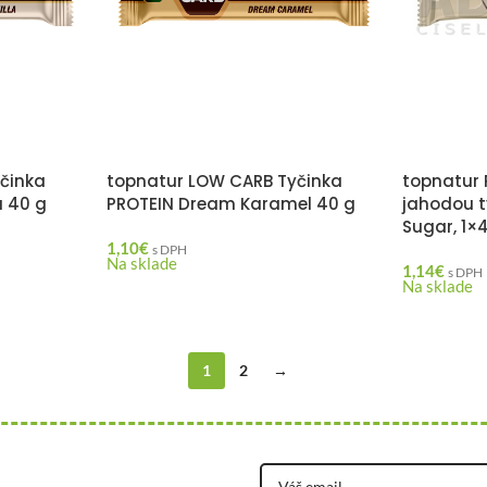
činka
topnatur LOW CARB Tyčinka
topnatur 
a 40 g
PROTEIN Dream Karamel 40 g
jahodou t
Sugar, 1×
1,10
€
s DPH
Na sklade
1,14
€
s DPH
Na sklade
1
2
→