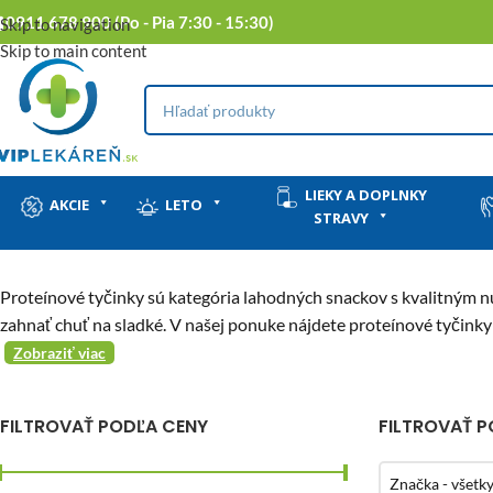
0911 678 900 (Po - Pia 7:30 - 15:30)
Skip to navigation
Skip to main content
LIEKY A DOPLNKY
AKCIE
LETO
STRAVY
Proteínové tyčinky sú kategória lahodných snackov s kvalitným nu
zahnať chuť na sladké. V našej ponuke nájdete proteínové tyčink
Zobraziť viac
FILTROVAŤ PODĽA CENY
FILTROVAŤ 
Značka - všetk