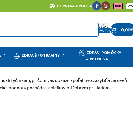
DOPRAVA A PLATBA
EUR
CZ
0,00
€
ZDRAV. POMÔCKY
y
A
ZDRAVÉ POTRAVINY
A VETERINA
müsli tyčinkám, pričom vás dokážu spoľahlivo zasýtiť a zároveň
ickej hodnoty pochádza z bielkovín. Dobrým príkladom
...