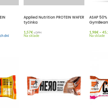
EIN
Applied Nutrition PROTEIN WAFER
ASAP 50% 
tyčinka
GymBea
1,57
€
1,98
€
–
45,
s DPH
ch dní
Na sklade
Na sklade