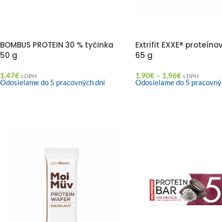
BOMBUS PROTEIN 30 % tyčinka
Extrifit EXXE® proteíno
50 g
65 g
1,47
€
1,90
€
–
1,96
€
s DPH
s DPH
Odosielame do 5 pracovných dní
Odosielame do 5 pracovný