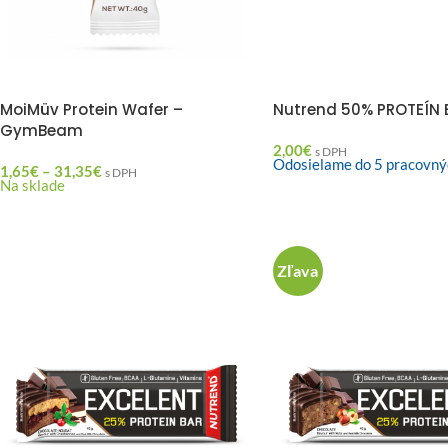
MoiMüv Protein Wafer –
Nutrend 50% PROTEÍN B
GymBeam
2,00
€
s DPH
Odosielame do 5 pracovný
1,65
€
–
31,35
€
s DPH
Na sklade
Zľava