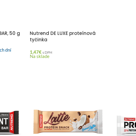
AR, 50 g
Nutrend DE LUXE proteínová
tyčinka
ch dní
1,47
€
s DPH
Na sklade