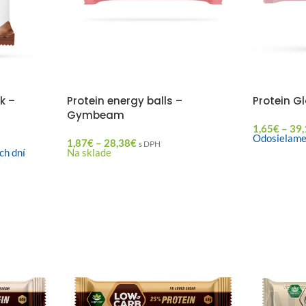
k –
Protein energy balls –
Protein G
Gymbeam
1,65
€
–
39,
Odosielame
1,87
€
–
28,38
€
s DPH
ch dní
Na sklade