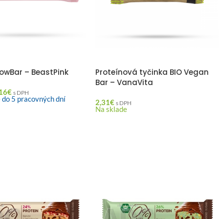
lowBar – BeastPink
Proteínová tyčinka BIO Vegan
Bar – VanaVita
16
€
s DPH
 do 5 pracovných dní
2,31
€
s DPH
Na sklade