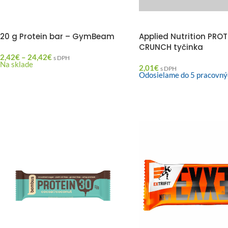
20 g Protein bar – GymBeam
Applied Nutrition PROT
CRUNCH tyčinka
2,42
€
–
24,42
€
s DPH
Na sklade
2,01
€
s DPH
Odosielame do 5 pracovný