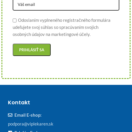
Odoslaním vyplneného registračného formulára
udeľujete svoj súhlas so spracúvaním svojich
osobných údajov na marketingové účely.
Kontakt
Email E-shop:
podpora@viplekaren.sk