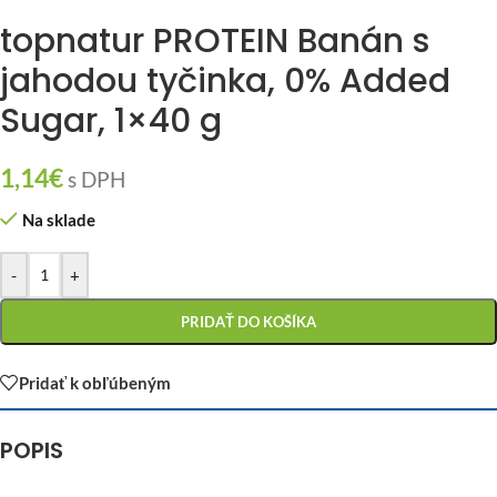
topnatur PROTEIN Banán s
jahodou tyčinka, 0% Added
Sugar, 1×40 g
1,14
€
s DPH
Na sklade
-
+
PRIDAŤ DO KOŠÍKA
Pridať k obľúbeným
POPIS