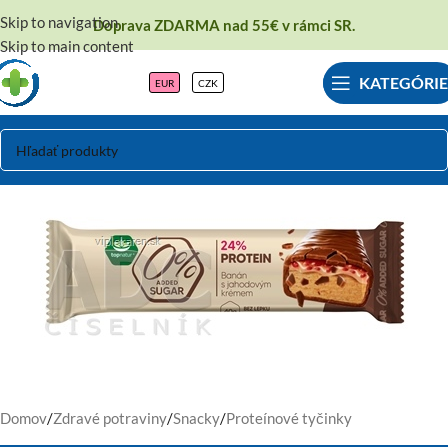
Skip to navigation
Doprava ZDARMA nad 55€ v rámci SR.
Skip to main content
KATEGÓRIE
EUR
CZK
Domov
/
Zdravé potraviny
/
Snacky
/
Proteínové tyčinky