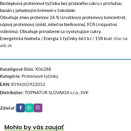
Bezlepková proteínová tyčinka bez pridaného cukru s príchuťou
banán s jahodovým krémom v čokoláde.
Obsahuje zmes proteínov 26 % (srvátkový proteínový koncentrát,
sójový proteínový izolát, mliečna bielkovina), FOS (rozpustnú
vlákninu). Obsahuje prirodzene sa vyskytujúce cukry.
Energetická hodnota / Energia 1 tyčinky 661 kJ / 158 kcal.
Viac na
adc.sk
Katalógové číslo:
X06288
Kategórie:
Proteínové tyčinky
EAN:
8594202922052
Distribútor:
TOPNATUR SLOVAKIA s.r.o., SVK
Zdieľať:
Mohlo by vás zaujať