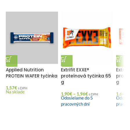
Applied Nutrition
Extrifit EXXE®
Extrif
PROTEIN WAFER tyčinka
proteínová tyčinka 65
prote
g
g
1,57
€
s DPH
Na sklade
1,90
€
–
1,96
€
1,64
€
s DPH
Odosielame do 5
Odosie
pracovných dní
pracov