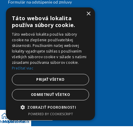
Formulár na odstúpenie od zmluvy
×
Táto webová lokalita
Predaj
používa súbory cookie.
Táto webová lokalita používa súbory
Môj účet
cookie na zlepšenie používateľskej
Obľúbené
skúsenosti. Používaním našej webovej
Košík
lokality vyjadrujete súhlas s používaním
Doprava a platba
všetkých súborov cookie v súlade s našimi
zásadami používania súborov cookie.
Prečítať viac
PRIJAŤ VŠETKO
ODMIETNUŤ VŠETKO
ZOBRAZIŤ PODROBNOSTI
POWERED BY COOKIESCRIPT
Domov
Môj účet
Obľúbené
Košík