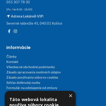
055 307 78 30
(Po - Ne 8:00 - 18:00)
Adresa Lekáreň VIP:
Severné nábrežie 45, 040 01 Košice
Informácie
Články
Kontakt
Všeobecné obchodné podmienky
Zásady spracovania osobných údajov
Zásady používania súborov cookies
Súhlas dotknutej osoby
Formulár na odstúpenie od zmluvy
×
Táto webová lokalita
používa súbory cookie.
Predaj