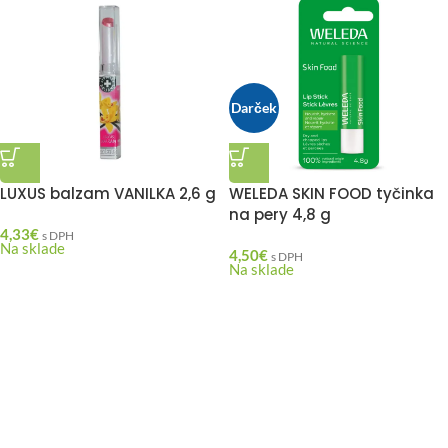
Darček
LUXUS balzam VANILKA 2,6 g
WELEDA SKIN FOOD tyčinka
na pery 4,8 g
4,33
€
s DPH
Na sklade
4,50
€
s DPH
Na sklade