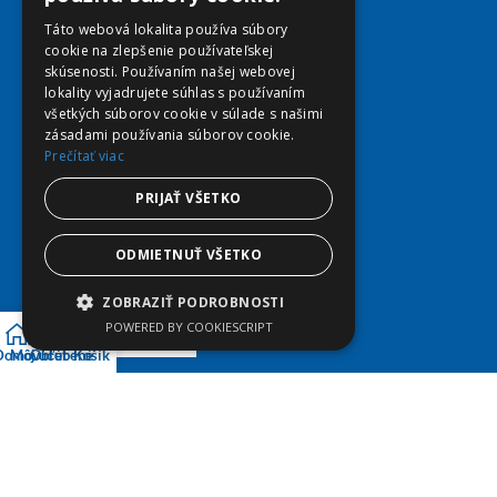
Táto webová lokalita používa súbory
Môj účet
cookie na zlepšenie používateľskej
Obľúbené
skúsenosti. Používaním našej webovej
Košík
lokality vyjadrujete súhlas s používaním
Doprava a platba
všetkých súborov cookie v súlade s našimi
zásadami používania súborov cookie.
Prečítať viac
PRIJAŤ VŠETKO
ODMIETNUŤ VŠETKO
ZOBRAZIŤ PODROBNOSTI
POWERED BY COOKIESCRIPT
Domov
Môj účet
Obľúbené
Košík
© Copyright 2026 viplekaren.sk | Vytvoril
Webpress