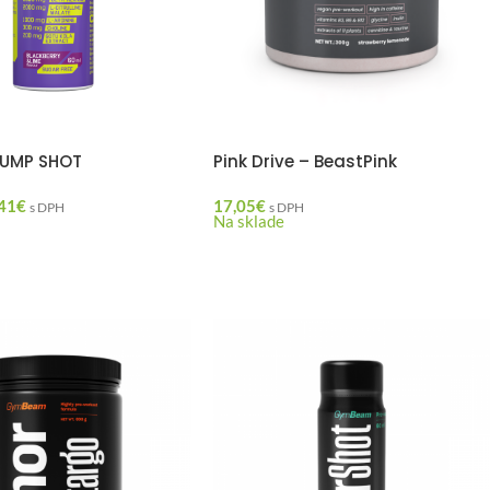
PUMP SHOT
Pink Drive – BeastPink
41
€
17,05
€
s DPH
s DPH
Na sklade