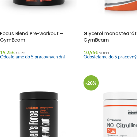
Focus Blend Pre-workout –
Glycerol monostearát
GymBeam
GymBeam
19,25
€
10,95
€
s DPH
s DPH
Odosielame do 5 pracovných dní
Odosielame do 5 pracovný
-28%