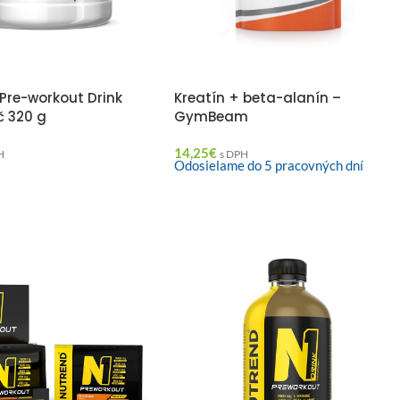
re-workout Drink
Kreatín + beta-alanín –
 320 g
GymBeam
14,25
€
H
s DPH
Odosielame do 5 pracovných dní