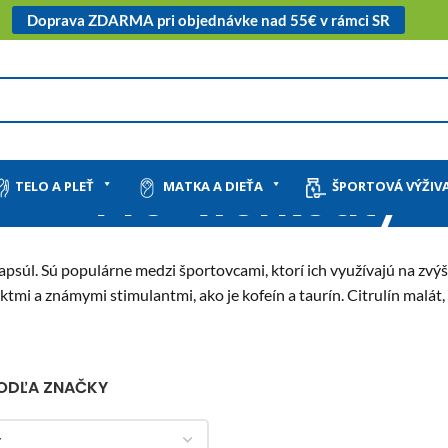
Doprava ZDARMA pri objednávke nad 55€ v rámci SR
Pre-workouty
TELO A PLEŤ
MATKA A DIEŤA
ŠPORTOVÁ VÝŽIV
psúl. Sú populárne medzi športovcami, ktorí ich využívajú na zvý
tmi a známymi stimulantmi, ako je kofeín a taurín. Citrulín malát
PODĽA ZNAČKY
y