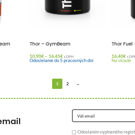
Beam
Thor – GymBeam
Thor Fuel
10,90
€
–
16,45
€
16,40
€
s DPH
s DP
Odosielame do 5 pracovných dní
Na sklade
1
2
→
email
Odoslaním vyplneného regist