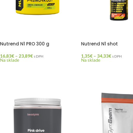
Nutrend N1 PRO 300 g
Nutrend N1 shot
16,83
€
–
23,89
€
1,35
€
–
34,33
€
s DPH
s DPH
Na sklade
Na sklade