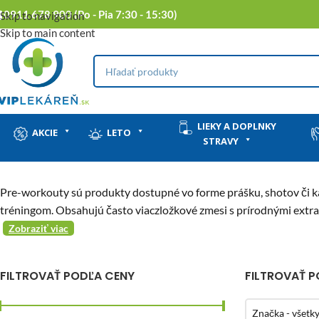
0911 678 900 (Po - Pia 7:30 - 15:30)
Skip to navigation
Skip to main content
LIEKY A DOPLNKY
AKCIE
LETO
STRAVY
Pre-workouty sú produkty dostupné vo forme prášku, shotov či ka
tréningom. Obsahujú často viaczložkové zmesi s prírodnými extrak
Zobraziť viac
FILTROVAŤ PODĽA CENY
FILTROVAŤ 
Značka - všetk