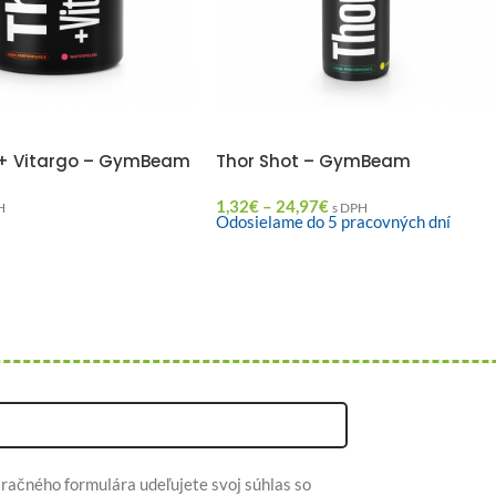
 + Vitargo – GymBeam
Thor Shot – GymBeam
1,32
€
–
24,97
€
H
s DPH
Odosielame do 5 pracovných dní
račného formulára udeľujete svoj súhlas so