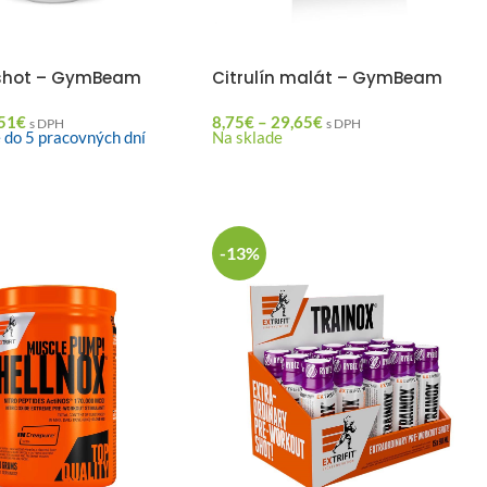
 shot – GymBeam
Citrulín malát – GymBeam
51
€
8,75
€
–
29,65
€
s DPH
s DPH
 do 5 pracovných dní
Na sklade
-13%