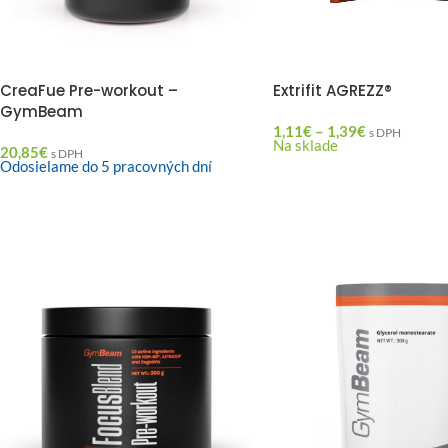
CreaFue Pre-workout –
Extrifit AGREZZ®
GymBeam
1,11
€
–
1,39
€
s DPH
Na sklade
20,85
€
s DPH
Odosielame do 5 pracovných dní