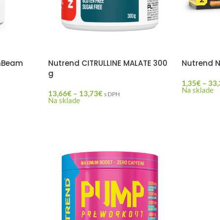
ymBeam
Nutrend CITRULLINE MALATE 300
Nutrend N
g
1,35
€
–
33,
Na sklade
13,66
€
–
13,73
€
s DPH
Na sklade