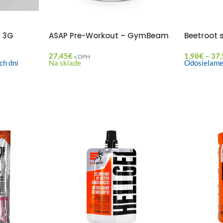
P 3G
ASAP Pre-Workout – GymBeam
Beetroot
27,45
€
1,98
€
–
37,
s DPH
ch dní
Na sklade
Odosielame