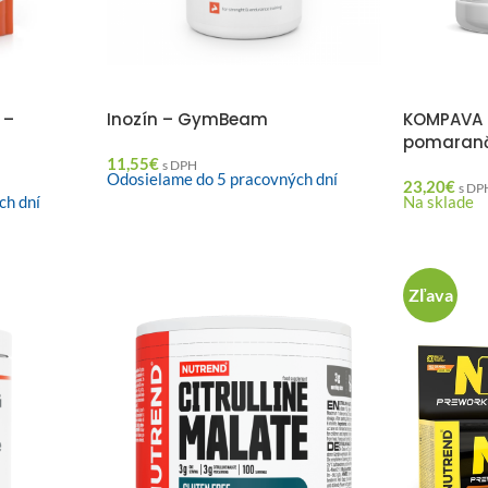
 –
Inozín – GymBeam
KOMPAVA P
pomaranč
11,55
€
s DPH
Odosielame do 5 pracovných dní
23,20
€
s DP
ch dní
Na sklade
Zľava