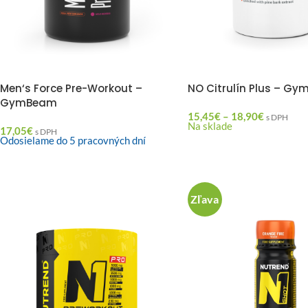
Men‘s Force Pre-Workout –
NO Citrulín Plus – G
GymBeam
15,45
€
–
18,90
€
s DPH
Na sklade
17,05
€
s DPH
Odosielame do 5 pracovných dní
Zľava