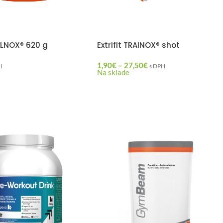
ELLNOX® 620 g
Extrifit TRAINOX® shot
1,90
€
–
27,50
€
H
s DPH
Na sklade