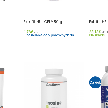
Extrifit HELLGEL® 80 g
Extrifit H
1,78
€
23,18
€
s DPH
s DP
Odosielame do 5 pracovných dní
Na sklade
Darček