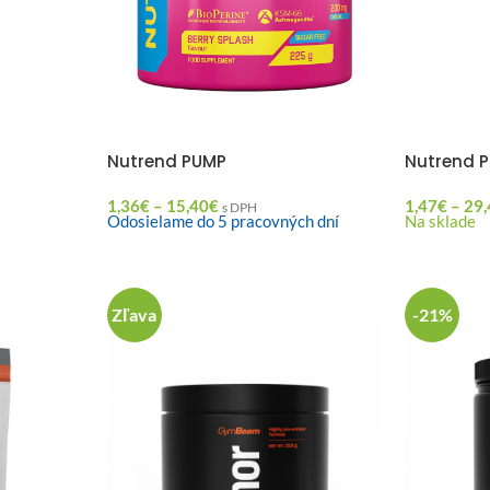
Nutrend PUMP
Nutrend 
1,36
€
–
15,40
€
1,47
€
–
29,
s DPH
Odosielame do 5 pracovných dní
Na sklade
Zľava
-21%