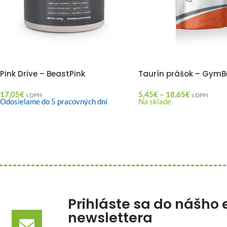
Pink Drive – BeastPink
Taurín prášok – Gym
17,05
€
5,45
€
–
18,65
€
s DPH
s DPH
Odosielame do 5 pracovných dní
Na sklade
Prihláste sa do nášho 
newslettera