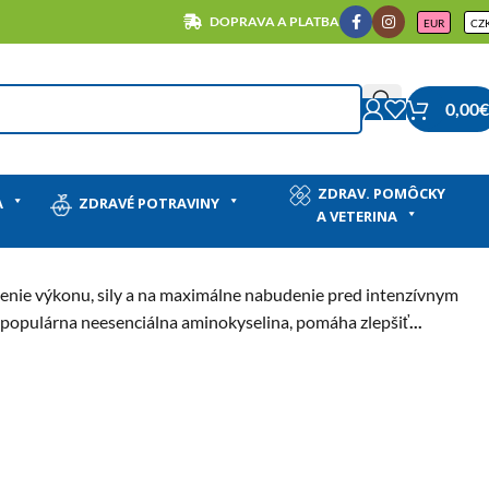
DOPRAVA A PLATBA
EUR
CZ
0,00
€
ZDRAV. POMÔCKY
A
ZDRAVÉ POTRAVINY
A VETERINA
šenie výkonu, sily a na maximálne nabudenie pred intenzívnym
, populárna neesenciálna aminokyselina, pomáha zlepšiť
...