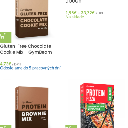
DOUGH
1,95
€
–
33,72
€
s DPH
Na sklade
Gluten-Free Chocolate
Cookie Mix – GymBeam
4,73
€
s DPH
Odosielame do 5 pracovných dní