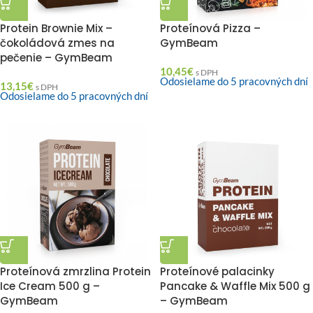
Protein Brownie Mix –
Proteínová Pizza –
čokoládová zmes na
GymBeam
pečenie – GymBeam
10,45
€
s DPH
Odosielame do 5 pracovných dní
13,15
€
s DPH
Odosielame do 5 pracovných dní
Proteínová zmrzlina Protein
Proteínové palacinky
Ice Cream 500 g –
Pancake & Waffle Mix 500 g
GymBeam
– GymBeam