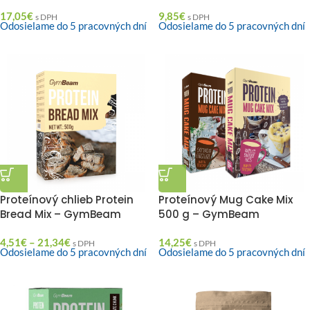
17,05
€
9,85
€
s DPH
s DPH
Odosielame do 5 pracovných dní
Odosielame do 5 pracovných dní
Proteínový chlieb Protein
Proteínový Mug Cake Mix
Bread Mix – GymBeam
500 g – GymBeam
4,51
€
–
21,34
€
14,25
€
s DPH
s DPH
Odosielame do 5 pracovných dní
Odosielame do 5 pracovných dní