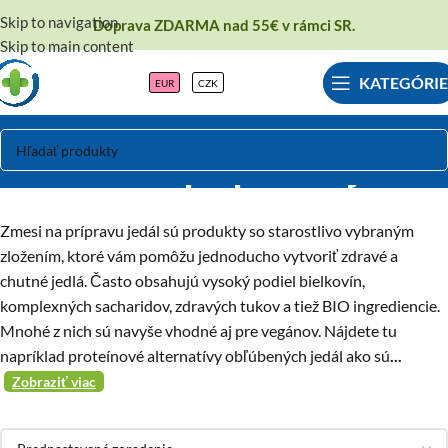
Skip to navigation
Doprava ZDARMA nad 55€ v rámci SR.
Skip to main content
KATEGÓRIE
EUR
CZK
Zmesi na prípravu jedál
Zmesi na prípravu jedál sú produkty so starostlivo vybraným
zložením, ktoré vám pomôžu jednoducho vytvoriť zdravé a
chutné jedlá. Často obsahujú vysoký podiel bielkovín,
komplexných sacharidov, zdravých tukov a tiež BIO ingrediencie.
Mnohé z nich sú navyše vhodné aj pre vegánov. Nájdete tu
napríklad proteínové alternatívy obľúbených jedál ako sú
...
Zobraziť viac