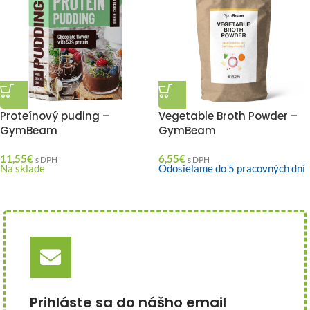
Proteínový puding –
Vegetable Broth Powder –
GymBeam
GymBeam
11,55
€
6,55
€
s DPH
s DPH
Na sklade
Odosielame do 5 pracovných dní
Prihláste sa do nášho email