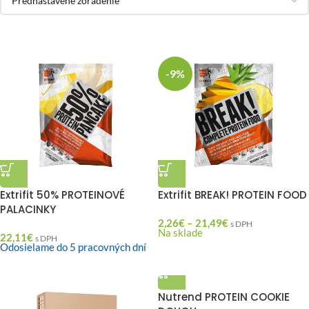
-9%
Extrifit 50% PROTEINOVÉ
Extrifit BREAK! PROTEIN FOOD
PALACINKY
2,26
€
–
21,49
€
s DPH
Na sklade
22,11
€
s DPH
Odosielame do 5 pracovných dní
Nutrend PROTEIN COOKIE