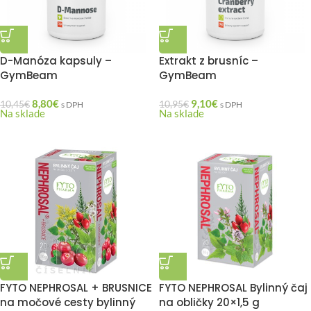
D-Manóza kapsuly –
Extrakt z brusníc –
GymBeam
GymBeam
8,80
€
9,10
€
10,45
€
10,95
€
s DPH
s DPH
Na sklade
Na sklade
FYTO NEPHROSAL + BRUSNICE
FYTO NEPHROSAL Bylinný čaj
na močové cesty bylinný
na obličky 20×1,5 g