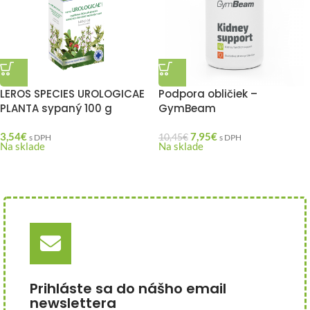
LEROS SPECIES UROLOGICAE
Podpora obličiek –
PLANTA sypaný 100 g
GymBeam
3,54
€
7,95
€
10,45
€
s DPH
s DPH
Na sklade
Na sklade
Prihláste sa do nášho email
newslettera