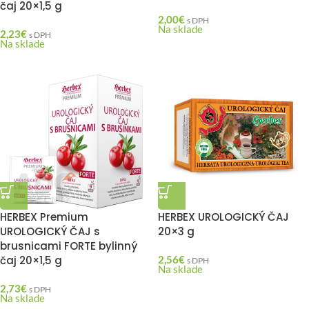
čaj 20×1,5 g
2,00
€
s DPH
Na sklade
2,23
€
s DPH
Na sklade
HERBEX Premium
HERBEX UROLOGICKÝ ČAJ
UROLOGICKÝ ČAJ s
20×3 g
brusnicami FORTE bylinný
čaj 20×1,5 g
2,56
€
s DPH
Na sklade
2,73
€
s DPH
Na sklade