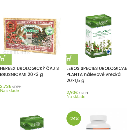
HERBEX UROLOGICKÝ ČAJ S
LEROS SPECIES UROLOGICAE
BRUSNICAMI 20×3 g
PLANTA nálevové vrecká
20×1,5 g
2,73
€
s DPH
Na sklade
2,90
€
s DPH
Na sklade
-24%