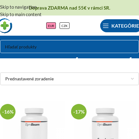
Skip to navigation
Doprava ZDARMA nad 55€ v rámci SR.
Skip to main content
KATEGÓRIE
EUR
CZK
Močové cesty a obličky
-16%
-17%