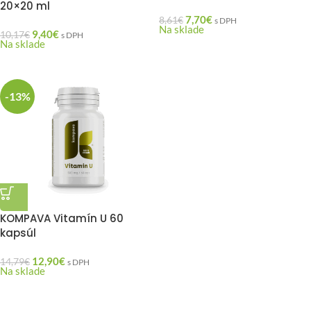
20×20 ml
7,70
€
8,61
€
s DPH
Na sklade
9,40
€
10,17
€
s DPH
Na sklade
-13%
KOMPAVA Vitamín U 60
kapsúl
12,90
€
14,79
€
s DPH
Na sklade