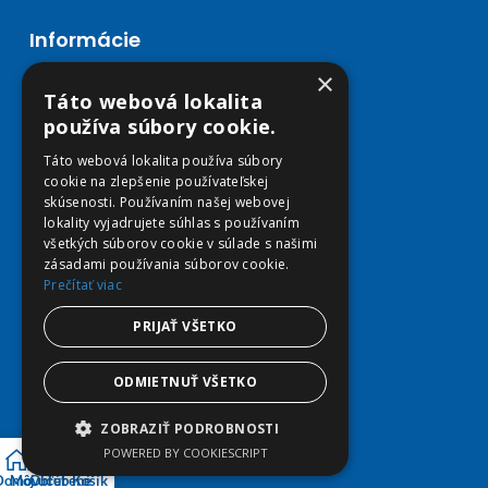
Informácie
×
Články
Táto webová lokalita
Kontakt
používa súbory cookie.
Všeobecné obchodné podmienky
Zásady spracovania osobných údajov
Táto webová lokalita používa súbory
Zásady používania súborov cookies
cookie na zlepšenie používateľskej
Súhlas dotknutej osoby
skúsenosti. Používaním našej webovej
lokality vyjadrujete súhlas s používaním
Formulár na odstúpenie od zmluvy
všetkých súborov cookie v súlade s našimi
zásadami používania súborov cookie.
Prečítať viac
Predaj
PRIJAŤ VŠETKO
Môj účet
Obľúbené
ODMIETNUŤ VŠETKO
Košík
Doprava a platba
ZOBRAZIŤ PODROBNOSTI
POWERED BY COOKIESCRIPT
Domov
Môj účet
Obľúbené
Košík