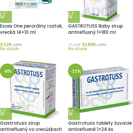
Esoxx One perorálny roztok,
GASTROTUSS Baby sirup
vrecká 14×10 ml
antirefluxný 1×180 ml
9,52
€
10,80
€
11,62
€
s DPH
s DPH
Na sklade
Na sklade
-8%
-11%
Gastrotuss sirup
Gastrotuss tablety žuvacie
antirefluxný vo vrecúškach
antirefluxné 1×24 ks