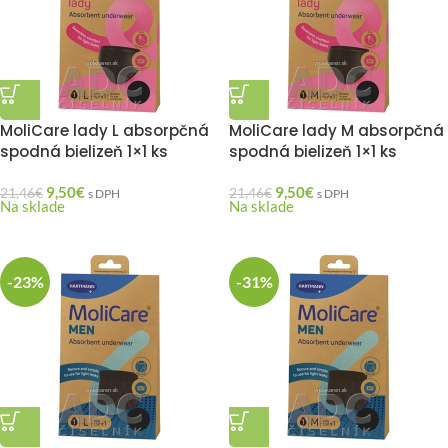
MoliCare lady L absorpčná
MoliCare lady M absorpčná
spodná bielizeň 1×1 ks
spodná bielizeň 1×1 ks
9,50
€
9,50
€
21,46
€
21,46
€
s DPH
s DPH
Na sklade
Na sklade
-23%
-31%