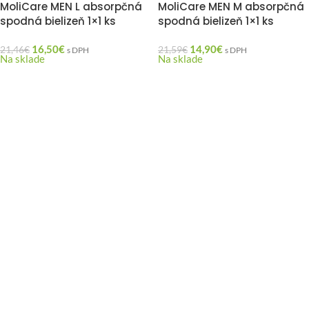
MoliCare MEN L absorpčná
MoliCare MEN M absorpčná
spodná bielizeň 1×1 ks
spodná bielizeň 1×1 ks
16,50
€
14,90
€
21,46
€
21,59
€
s DPH
s DPH
Na sklade
Na sklade