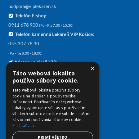
podpora@viplekaren.sk
Telefón E-shop:
0911 678 900
(Po - Pia 7:30 - 15:30)
Telefón kamenná Lekáreň VIP Košice:
055 307 78 30
(Po - Ne 8:00 - 18:00)
Adresa Lekáreň VIP:
×
Severné nábrežie 45, 040 01 Košice
Táto webová lokalita
používa súbory cookie.
Táto webová lokalita používa súbory
cookie na zlepšenie používateľskej
Informácie
skúsenosti. Používaním našej webovej
lokality vyjadrujete súhlas s používaním
všetkých súborov cookie v súlade s našimi
Články
zásadami používania súborov cookie.
Kontakt
Prečítať viac
Všeobecné obchodné podmienky
Zásady spracovania osobných údajov
PRIJAŤ VŠETKO