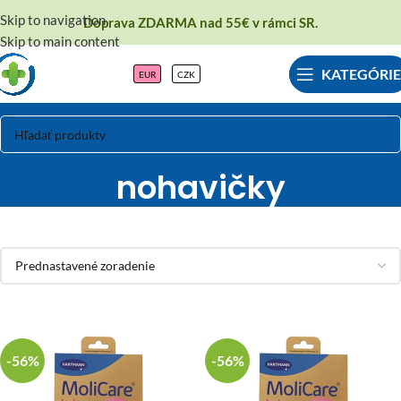
Skip to navigation
Doprava ZDARMA nad 55€ v rámci SR.
Skip to main content
KATEGÓRIE
EUR
CZK
Inkontinenčné
nohavičky
-56%
-56%