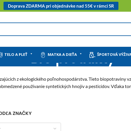
Doprava ZDARMA pri objednávke nad 55€ v rámci SR
BIO produkty
TELO A PLEŤ
MATKA A DIEŤA
ŠPORTOVÁ VÝŽIV
ajúcich z ekologického poľnohospodárstva. Tieto biopotraviny v
d obmedzené používanie syntetických hnojív a pesticídov. Vďaka to
PODĽA ZNAČKY
y