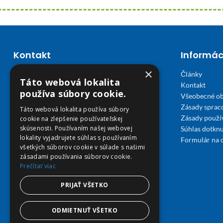
Kontakt
Informác
×
Články
Email E-shop:
Táto webová lokalita
Kontakt
podpora@viplekaren.sk
používa súbory cookie.
Všeobecné o
Telefón E-shop:
Zásady sprac
Táto webová lokalita používa súbory
Zásady použi
cookie na zlepšenie používateľskej
0911 678 900
(Po - Pia 7:30 - 15:30)
skúsenosti. Používaním našej webovej
Súhlas dotknu
Telefón kamenná Lekáreň VIP Košice:
lokality vyjadrujete súhlas s používaním
Formulár na 
všetkých súborov cookie v súlade s našimi
055 307 78 30
zásadami používania súborov cookie.
Prečítať viac
(Po - Ne 8:00 - 18:00)
Adresa Lekáreň VIP:
PRIJAŤ VŠETKO
Severné nábrežie 45, 040 01 Košice
ODMIETNUŤ VŠETKO