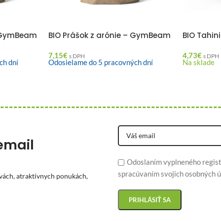
– GymBeam
BIO Prášok z arónie – GymBeam
BIO Tahi
7,15
€
4,73
€
s DPH
s DPH
ch dní
Odosielame do 5 pracovných dní
Na sklade
email
Odoslaním vyplneného regist
spracúvaním svojich osobných ú
vách, atraktívnych ponukách,