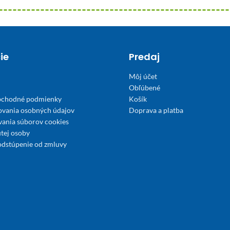
ie
Predaj
Môj účet
Obľúbené
bchodné podmienky
Košík
ovania osobných údajov
Doprava a platba
́vania súborov cookies
tej osoby
odstúpenie od zmluvy