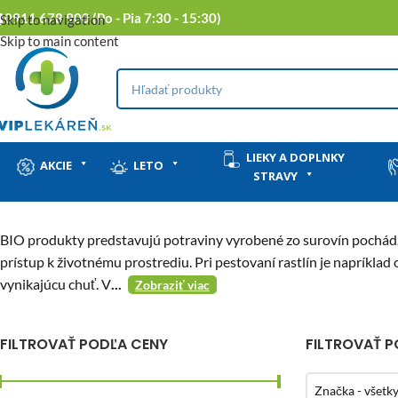
0911 678 900 (Po - Pia 7:30 - 15:30)
Skip to navigation
Skip to main content
LIEKY A DOPLNKY
AKCIE
LETO
STRAVY
BIO produkty predstavujú potraviny vyrobené zo surovín pochádz
prístup k životnému prostrediu. Pri pestovaní rastlín je napríkla
vynikajúcu chuť. V
...
Zobraziť viac
FILTROVAŤ PODĽA CENY
FILTROVAŤ 
Značka - všetk