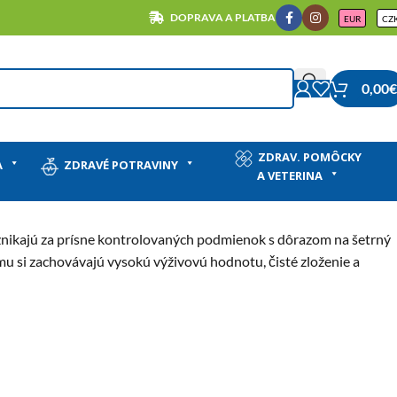
DOPRAVA A PLATBA
EUR
CZ
0,00
€
ZDRAV. POMÔCKY
A
ZDRAVÉ POTRAVINY
A VETERINA
znikajú za prísne kontrolovaných podmienok s dôrazom na šetrný
mu si zachovávajú vysokú výživovú hodnotu, čisté zloženie a