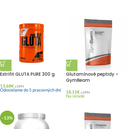
Extrifit GLUTA PURE 300 g
Glutamínové peptidy –
GymBeam
13,68
€
s DPH
Odosielame do 5 pracovných dní
18,15
€
s DPH
Na sklade
-13%