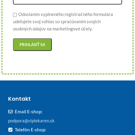
Odoslaním vyplneného registračného formulára
udeľujete svoj súhlas so spracúvaním svojich
osobných údajov na marketingové účely.
Kontakt
Email E-shop:
podpora@viplekaren.sk
Telefón E-shop: