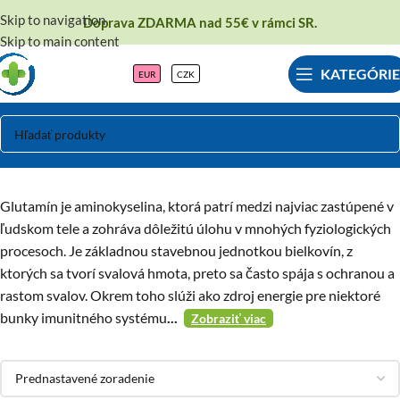
Skip to navigation
Doprava ZDARMA nad 55€ v rámci SR.
Skip to main content
KATEGÓRIE
EUR
CZK
Glutamín
Glutamín je aminokyselina, ktorá patrí medzi najviac zastúpené v
ľudskom tele a zohráva dôležitú úlohu v mnohých fyziologických
procesoch. Je základnou stavebnou jednotkou bielkovín, z
ktorých sa tvorí svalová hmota, preto sa často spája s ochranou a
rastom svalov. Okrem toho slúži ako zdroj energie pre niektoré
bunky imunitného systému
...
Zobraziť viac