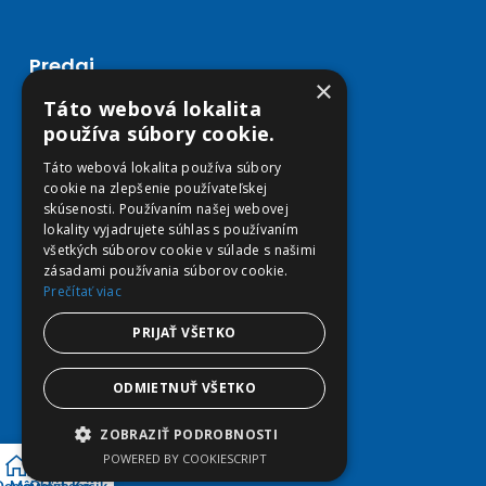
Predaj
×
Táto webová lokalita
Môj účet
používa súbory cookie.
Obľúbené
Košík
Táto webová lokalita používa súbory
Doprava a platba
cookie na zlepšenie používateľskej
skúsenosti. Používaním našej webovej
lokality vyjadrujete súhlas s používaním
všetkých súborov cookie v súlade s našimi
zásadami používania súborov cookie.
Prečítať viac
PRIJAŤ VŠETKO
ODMIETNUŤ VŠETKO
ZOBRAZIŤ PODROBNOSTI
POWERED BY COOKIESCRIPT