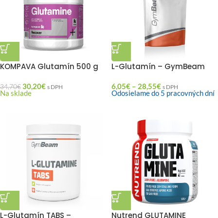
KOMPAVA Glutamín 500 g
L-Glutamín – GymBeam
30,20
€
6,05
€
–
28,55
€
34,70
€
s DPH
s DPH
Na sklade
Odosielame do 5 pracovných dní
L-Glutamín TABS –
Nutrend GLUTAMINE