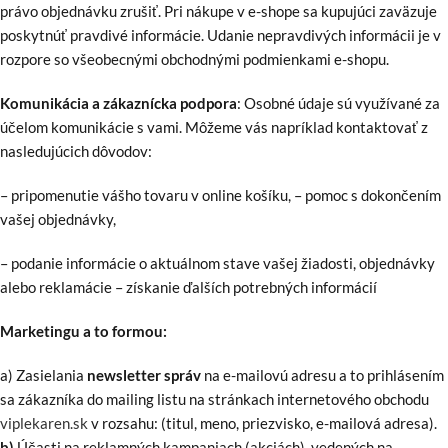
právo objednávku zrušiť. Pri nákupe v e-shope sa kupujúci zaväzuje
poskytnúť pravdivé informácie. Udanie nepravdivých informácii je v
rozpore so všeobecnými obchodnými podmienkami e-shopu.
Komunikácia a zákaznícka podpora
: Osobné údaje sú využívané za
účelom komunikácie s vami. Môžeme vás napríklad kontaktovať z
nasledujúcich dôvodov:
– pripomenutie vášho tovaru v online košíku, – pomoc s dokončením
vašej objednávky,
– podanie informácie o aktuálnom stave vašej žiadosti, objednávky
alebo reklamácie – získanie ďalších potrebných informácií
Marketingu a to formou:
a) Zasielania
newsletter správ
na e-mailovú adresu a to prihlásením
sa zákazníka do mailing listu na stránkach internetového obchodu
viplekaren.sk
v rozsahu: (titul, meno, priezvisko, e-mailová adresa).
b
)
Účasti na reklamných kampaniach (akciách), vedených na