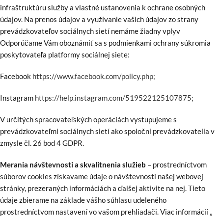
infraštruktúru služby a vlastné ustanovenia k ochrane osobných
údajov. Na prenos údajov a využívanie vašich údajov zo strany
prevádzkovateľov sociálnych sietí nemáme žiadny vplyv
Odporúčame Vám oboznámiť sa s podmienkami ochrany súkromia
poskytovateľa platformy sociálnej siete:
Facebook
https://www.facebook.com/policy.php;
Instagram
https://help.instagram.com/519522125107875;
V určitých spracovateľských operáciách vystupujeme s
prevádzkovateľmi sociálnych sietí ako spoloční prevádzkovatelia v
zmysle čl. 26 bod 4 GDPR.
Merania návštevnosti a skvalitnenia služieb
– prostredníctvom
súborov cookies získavame údaje o návštevnosti našej webovej
stránky, prezeraných informáciách a ďalšej aktivite na nej. Tieto
údaje zbierame na základe vášho súhlasu udeleného
prostredníctvom nastavení vo vašom prehliadači. Viac informácií „