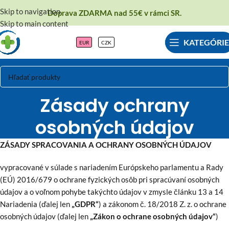
Skip to navigation
Doprava ZDARMA nad 55€ v rámci SR.
Skip to main content
KATEGÓRIE
EUR
CZK
Zásady ochrany
osobných údajov
ZÁSADY SPRACOVANIA A OCHRANY OSOBNÝCH ÚDAJOV
vypracované v súlade s nariadením Európskeho parlamentu a Rady
(EÚ) 2016/679 o ochrane fyzických osôb pri spracúvaní osobných
údajov a o voľnom pohybe takýchto údajov v zmysle článku 13 a 14
Nariadenia (ďalej len
„GDPR“
) a zákonom č. 18/2018 Z. z. o ochrane
osobných údajov (ďalej len
„Zákon o ochrane osobných údajov“
)