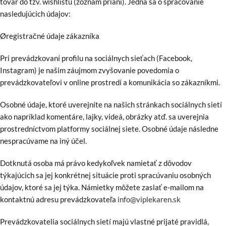
tovar do tzv. wishlistu (zoznam prianí). Jedná sa o spracovanie
nasledujúcich údajov:
Øregistračné údaje zákazníka
Pri prevádzkovaní profilu na sociálnych sieťach (Facebook,
Instagram) je našim záujmom zvyšovanie povedomia o
prevádzkovateľovi v online prostredí a komunikácia so zákazníkmi.
Osobné údaje, ktoré uverejníte na našich stránkach sociálnych sietí
ako napríklad komentáre, lajky, videá, obrázky atď. sa uverejnia
prostredníctvom platformy sociálnej siete. Osobné údaje následne
nespracúvame na iný účel.
Dotknutá osoba má právo kedykoľvek namietať z dôvodov
týkajúcich sa jej konkrétnej situácie proti spracúvaniu osobných
údajov, ktoré sa jej týka. Námietky môžete zaslať e-mailom na
kontaktnú adresu prevádzkovateľa
info@viplekaren.sk
Prevádzkovatelia sociálnych sietí majú vlastné prijaté pravidlá,