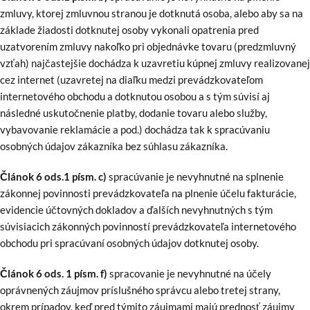
zmluvy, ktorej zmluvnou stranou je dotknutá osoba, alebo aby sa na
základe žiadosti dotknutej osoby vykonali opatrenia pred
uzatvorením zmluvy nakoľko pri objednávke tovaru (predzmluvný
vzťah) najčastejšie dochádza k uzavretiu kúpnej zmluvy realizovanej
cez internet (uzavretej na diaľku medzi prevádzkovateľom
internetového obchodu a dotknutou osobou a s tým súvisí aj
následné uskutočnenie platby, dodanie tovaru alebo služby,
vybavovanie reklamácie a pod.) dochádza tak k spracúvaniu
osobných údajov zákazníka bez súhlasu zákazníka.
Článok 6 ods.1 písm. c)
spracúvanie je nevyhnutné na splnenie
zákonnej povinnosti prevádzkovateľa na plnenie účelu fakturácie,
evidencie účtovných dokladov a ďalších nevyhnutných s tým
súvisiacich zákonných povinností prevádzkovateľa internetového
obchodu pri spracúvaní osobných údajov dotknutej osoby.
Článok 6 ods. 1 písm. f)
spracovanie je nevyhnutné na účely
oprávnených záujmov príslušného správcu alebo tretej strany,
okrem prípadov, keď pred týmito záujmami majú prednosť záujmy