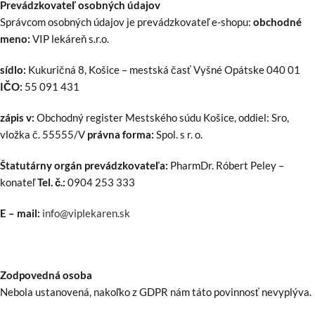
Prevádzkovateľ osobných údajov
Správcom osobných údajov je prevádzkovateľ e-shopu:
obchodné
meno:
VIP lekáreň s.r.o.
s
ídlo:
Kukuričná 8, Košice – mestská časť Vyšné Opátske 040 01
IČO:
55 091 431
zápis v:
Obchodný register Mestského súdu Košice, oddiel: Sro,
vložka č. 55555/V
právna forma:
Spol. s r. o.
Š
tatutárny orgán prevádzkovateľa:
PharmDr. Róbert Peley –
konateľ
Tel. č.:
0904 253 333
E – mail:
info@viplekaren.sk
Zodpovedná osoba
Nebola ustanovená, nakoľko z GDPR nám táto povinnosť nevyplýva.