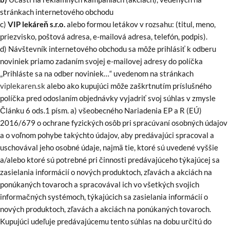
stránkach internetového obchodu
c)
VIP lekáreň s.r.o.
alebo formou letákov v rozsahu: (titul, meno,
priezvisko, poštová adresa, e-mailová adresa, telefón, podpis).
d) Návštevník internetového obchodu sa môže prihlásiť k odberu
noviniek priamo zadaním svojej e-mailovej adresy do políčka
„Prihláste sa na odber noviniek…“ uvedenom na stránkach
viplekaren.sk
alebo ako kupujúci môže zaškrtnutím príslušného
políčka pred odoslaním objednávky vyjadriť svoj súhlas v zmysle
Článku 6 ods.1 písm. a) všeobecného Nariadenia EP a R (EÚ)
2016/679 o ochrane fyzických osôb pri spracúvaní osobných údajov
a o voľnom pohybe takýchto údajov, aby predávajúci spracoval a
uschovával jeho osobné údaje, najmä tie, ktoré sú uvedené vyššie
a/alebo ktoré sú potrebné pri činnosti predávajúceho týkajúcej sa
zasielania informácií o nových produktoch, zľavách a akciách na
ponúkaných tovaroch a spracovával ich vo všetkých svojich
informačných systémoch, týkajúcich sa zasielania informácií o
nových produktoch, zľavách a akciách na ponúkaných tovaroch.
Kupujúci udeľuje predávajúcemu tento súhlas na dobu určitú do