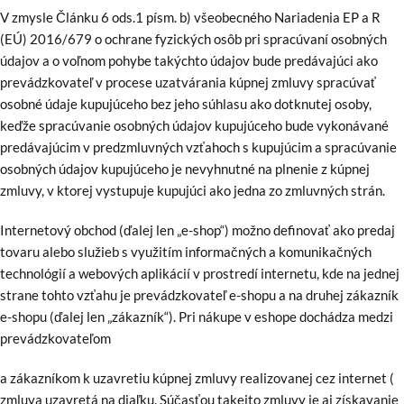
V zmysle Článku 6 ods.1 písm. b) všeobecného Nariadenia EP a R
(EÚ) 2016/679 o ochrane fyzických osôb pri spracúvaní osobných
údajov a o voľnom pohybe takýchto údajov bude predávajúci ako
prevádzkovateľ v procese uzatvárania kúpnej zmluvy spracúvať
osobné údaje kupujúceho bez jeho súhlasu ako dotknutej osoby,
keďže spracúvanie osobných údajov kupujúceho bude vykonávané
predávajúcim v predzmluvných vzťahoch s kupujúcim a spracúvanie
osobných údajov kupujúceho je nevyhnutné na plnenie z kúpnej
zmluvy, v ktorej vystupuje kupujúci ako jedna zo zmluvných strán.
Internetový obchod (ďalej len „e-shop“) možno definovať ako predaj
tovaru alebo služieb s využitím informačných a komunikačných
technológií a webových aplikácií v prostredí internetu, kde na jednej
strane tohto vzťahu je prevádzkovateľ e-shopu a na druhej zákazník
e-shopu (ďalej len „zákazník“). Pri nákupe v eshope dochádza medzi
prevádzkovateľom
a zákazníkom k uzavretiu kúpnej zmluvy realizovanej cez internet (
zmluva uzavretá na diaľku. Súčasťou takejto zmluvy je aj získavanie