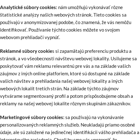
Analytické súbory cookies:
nám umožňujú vykonávať rôzne
štatistické analýzy našich webových stránok. Tieto cookies sa
používajú v anonymizovanej podobe, čo znamená, že vás nemôžu
identifikovať. Používanie týchto cookies môžete vo svojom
webovom prehliadači vypnúť.
Reklamné súbory cookie
s si zapamätajú preferenciu produktu a
stránok, a vo všeobecnosti návštevu webovej lokality. Usilujeme sa
poskytovať vám reklamu relevantnú pre vás a na základe vašich
záujmov z iných online platforiem, ktoré sú dostupné na základe
vašich návštev a prehliadania našej webovej lokality a iných
webových lokalít tretích strán. Na základe týchto záujmov
vytvárame segmentovaný profil a potom prispôsobujeme obsah a
reklamy na našej webovej lokalite rôznym skupinám zákazníkov.
Marketingové súbory cookies:
sa používajú na vykonávanie
personalizovaných reklamných služieb. Neukladajú priamo osobné
údaje, ale sú založené na jedinečnej identifikácii vášho prehliadača a
internetového zariadenia. Chceli by sme vás upozorniť, že