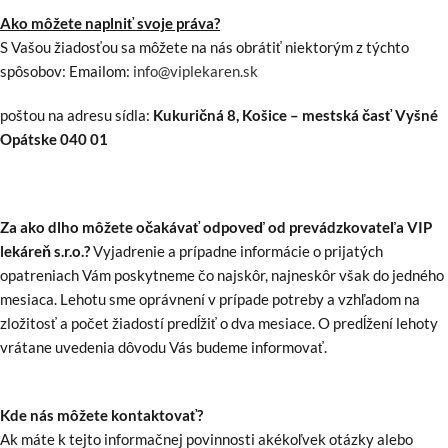
Ako môžete naplniť svoje práva?
S Vašou žiadosťou sa môžete na nás obrátiť niektorým z týchto
spôsobov: Emailom:
info@viplekaren.sk
poštou na adresu sídla:
Kukuričná 8, Košice – mestská časť Vyšné
Opátske 040 01
Za ako dlho môžete očakávať odpoveď od prevádzkovateľa VIP
lekáreň s.r.o.?
Vyjadrenie a prípadne informácie o prijatých
opatreniach Vám poskytneme čo najskôr, najneskôr však do jedného
mesiaca. Lehotu sme oprávnení v prípade potreby a vzhľadom na
zložitosť a počet žiadostí predĺžiť o dva mesiace. O predĺžení lehoty
vrátane uvedenia dôvodu Vás budeme informovať.
Kde nás môžete kontaktovať?
Ak máte k tejto informačnej povinnosti akékoľvek otázky alebo