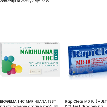
Zobrazujú sa všetky 3 výsledky
BIOGEMA THC MARIHUANA TEST
RapiClear MD 10 (MULT
na stanovenie drogy v moči 1×1
IVD, test drogový na