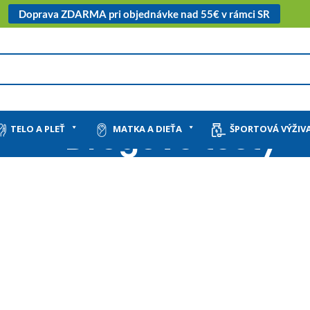
Doprava ZDARMA pri objednávke nad 55€ v rámci SR
Drogové testy
TELO A PLEŤ
MATKA A DIEŤA
ŠPORTOVÁ VÝŽIV