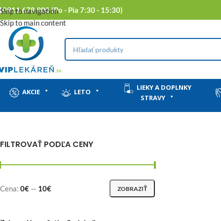
0911 678 900 (Po - Pia 7:30 - 15:30)
Skip to navigation
Skip to main content
LIEKY A DOPLNKY
AKCIE
LETO
STRAVY
FILTROVAŤ PODĽA CENY
Cena:
0€
—
10€
ZOBRAZIŤ