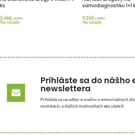
ks
samodiagnostiku 1×1 
2,46
€
9,31
€
s DPH
s DPH
Na sklade
Na sklade
Prihláste sa do nášho 
newslettera
Prihláste sa na odber e-mailov o mimoriadnych zľa
novinkách, a ďalších možnostiach ako ušetriť.