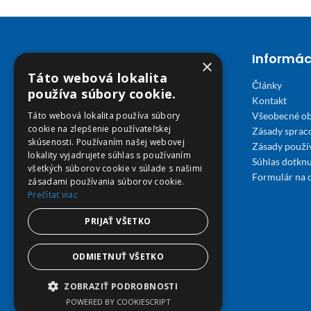
Kontakt
Informác
×
Táto webová lokalita
Články
Email E-shop:
používa súbory cookie.
Kontakt
podpora@viplekaren.sk
Všeobecné o
Táto webová lokalita používa súbory
cookie na zlepšenie používateľskej
Telefón E-shop:
Zásady sprac
skúsenosti. Používaním našej webovej
Zásady použi
0911 678 900
(Po - Pia 7:30 - 15:30)
lokality vyjadrujete súhlas s používaním
Súhlas dotknu
všetkých súborov cookie v súlade s našimi
Telefón kamenná Lekáreň VIP Košice:
Formulár na 
zásadami používania súborov cookie.
055 307 78 30
Prečítať viac
(Po - Ne 8:00 - 18:00)
PRIJAŤ VŠETKO
Adresa Lekáreň VIP:
Severné nábrežie 45, 040 01 Košice
ODMIETNUŤ VŠETKO
ZOBRAZIŤ PODROBNOSTI
POWERED BY COOKIESCRIPT