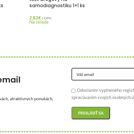
ks
samodiagnostiku 1×1 ks
2,82
€
s DPH
Na sklade
email
Odoslaním vyplneného regist
spracúvaním svojich osobných ú
vách, atraktívnych ponukách,