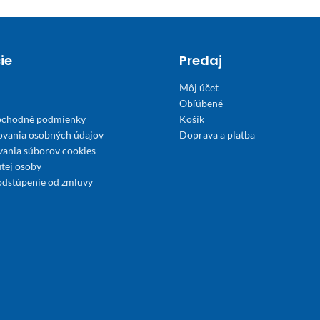
ie
Predaj
Môj účet
Obľúbené
bchodné podmienky
Košík
ovania osobných údajov
Doprava a platba
́vania súborov cookies
tej osoby
odstúpenie od zmluvy