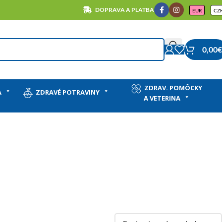
DOPRAVA A PLATBA
EUR
CZ
0,00
€
ZDRAV. POMÔCKY
A
ZDRAVÉ POTRAVINY
A VETERINA