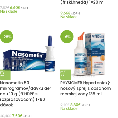
(fľ.skl.hnedá) 1×20 ml
6,60
€
7,82
€
s DPH
Na sklade
9,66
€
s DPH
Na sklade
-28%
-6%
Nasometin 50
PHYSIOMER Hypertonický
mikrogramov/dávku aer
nosový sprej s obsahom
nau 10 g (fľ.HDPE s
morskej vody 135 ml
rozprašovačom) 1×60
dávok
8,80
€
9,40
€
s DPH
Na sklade
7,50
€
10,40
€
s DPH