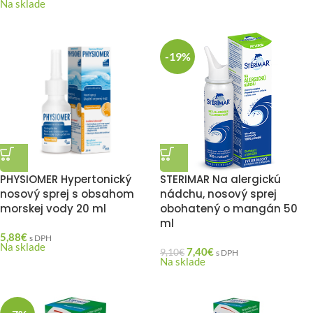
Na sklade
-19%
PHYSIOMER Hypertonický
STERIMAR Na alergickú
nosový sprej s obsahom
nádchu, nosový sprej
morskej vody 20 ml
obohatený o mangán 50
ml
5,88
€
s DPH
Na sklade
7,40
€
9,10
€
s DPH
Na sklade