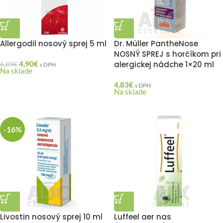
Allergodil nosový sprej 5 ml
Dr. Müller PantheNose
NOSNÝ SPREJ s horčíkom pri
4,90
€
alergickej nádche 1×20 ml
6,89
€
s DPH
Na sklade
4,83
€
s DPH
Na sklade
-16%
Livostin nosový sprej 10 ml
Luffeel aer nas