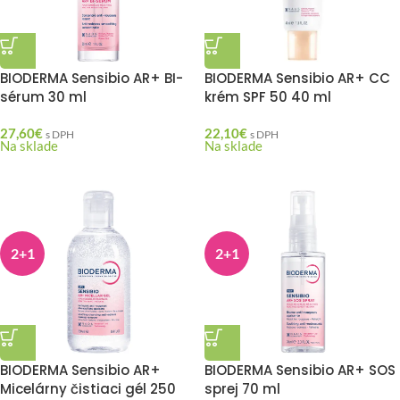
BIODERMA Sensibio AR+ BI-
BIODERMA Sensibio AR+ CC
sérum 30 ml
krém SPF 50 40 ml
27,60
€
22,10
€
s DPH
s DPH
Na sklade
Na sklade
2+1
2+1
BIODERMA Sensibio AR+
BIODERMA Sensibio AR+ SOS
Micelárny čistiaci gél 250
sprej 70 ml