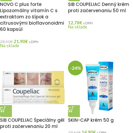
NOVO C plus forte
SIB COUPELIAC Denný krém
Lipozomálny vitamín C s
proti začervenaniu 50 ml
extraktom zo šípok a
citrusovými bioflavonoidmi
12,78
€
s DPH
Na sklade
60 kapsúl
21,90
€
28,50
€
s DPH
Na sklade
-24%
SIB COUPELIAC Špeciálny gél
SKIN-CAP krém 50 g
proti začervenaniu 20 ml
14,90
€
19,64
€
s DPH