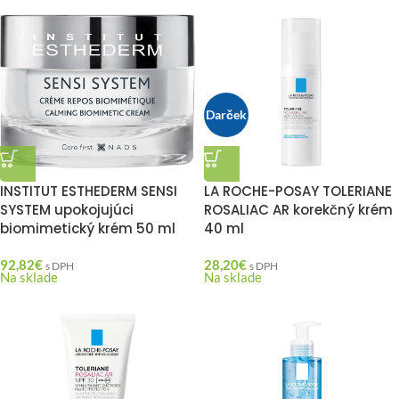
Darček
INSTITUT ESTHEDERM SENSI
LA ROCHE-POSAY TOLERIANE
SYSTEM upokojujúci
ROSALIAC AR korekčný krém
biomimetický krém 50 ml
40 ml
92,82
€
28,20
€
s DPH
s DPH
Na sklade
Na sklade