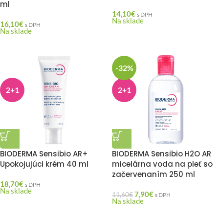
ml
14,10
€
s DPH
Na sklade
16,10
€
s DPH
Na sklade
-32%
2+1
2+1
BIODERMA Sensibio AR+
BIODERMA Sensibio H2O AR
Upokojujúci krém 40 ml
micelárna voda na pleť so
začervenaním 250 ml
18,70
€
s DPH
Na sklade
7,90
€
11,60
€
s DPH
Na sklade