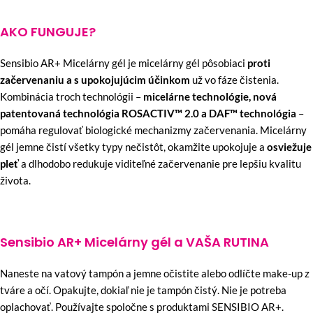
AKO FUNGUJE?
Sensibio AR+ Micelárny gél je micelárny gél pôsobiaci
proti
začervenaniu a s upokojujúcim účinkom
už vo fáze čistenia.
Kombinácia troch technológii –
micelárne technológie, nová
patentovaná technológia ROSACTIV™ 2.0 a DAF™ technológia
–
pomáha regulovať biologické mechanizmy začervenania. Micelárny
gél jemne čistí všetky typy nečistôt, okamžite upokojuje a
osviežuje
pleť
a dlhodobo redukuje viditeľné začervenanie pre lepšiu kvalitu
života.
Sensibio AR+ Micelárny gél a VAŠA RUTINA
Naneste na vatový tampón a jemne očistite alebo odlíčte make-up z
tváre a očí. Opakujte, dokiaľ nie je tampón čistý. Nie je potreba
oplachovať. Používajte spoločne s produktami SENSIBIO AR+.