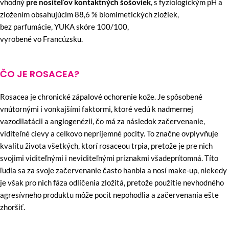
vhodný
pre nositeľov kontaktných šošoviek
, s fyziologickým pH a
zložením obsahujúcim 88,6 % biomimetických zložiek,
bez parfumácie, YUKA skóre 100/100,
vyrobené vo Francúzsku.
ČO JE ROSACEA?
Rosacea je chronické zápalové ochorenie kože. Je spôsobené
vnútornými i vonkajšími faktormi, ktoré vedú k nadmernej
vazodilatácii a angiogenézii, čo má za následok začervenanie,
viditeľné cievy a celkovo nepríjemné pocity. To značne ovplyvňuje
kvalitu života všetkých, ktorí rosaceou trpia, pretože je pre nich
svojimi viditeľnými i neviditeľnými príznakmi všadeprítomná. Títo
ľudia sa za svoje začervenanie často hanbia a nosí make-up, niekedy
je však pro nich fáza odlíčenia zložitá, pretože použitie nevhodného
agresívneho produktu môže pocit nepohodlia a začervenania ešte
zhoršiť.