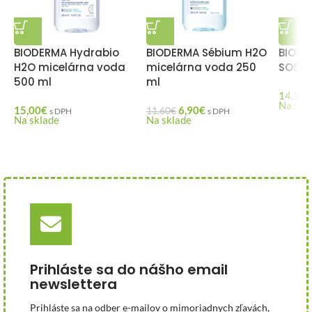
BIODERMA Hydrabio
BIODERMA Sébium H2O
BIODE
H2O micelárna voda
micelárna voda 250
SOS sp
500 ml
ml
14,10
€
Na skl
15,00
€
6,90
€
11,60
€
s DPH
s DPH
Na sklade
Na sklade
Prihláste sa do nášho email
newslettera
Prihláste sa na odber e-mailov o mimoriadnych zľavách,