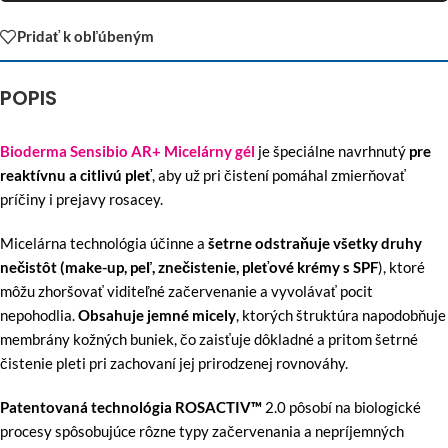
Pridať k obľúbeným
POPIS
Bioderma Sensibio AR+ Micelárny gél
je špeciálne navrhnutý
pre
reaktívnu a citlivú pleť
, aby už pri čistení pomáhal zmierňovať
príčiny i prejavy rosacey.
Micelárna technológia účinne a
šetrne odstraňuje všetky druhy
nečistôt (make-up, peľ, znečistenie, pleťové krémy s SPF
), ktoré
môžu zhoršovať viditeľné začervenanie a vyvolávať pocit
nepohodlia.
Obsahuje jemné micely
, ktorých štruktúra napodobňuje
membrány kožných buniek, čo zaisťuje dôkladné a pritom šetrné
čistenie pleti pri zachovaní jej prirodzenej rovnováhy.
Patentovaná technológia ROSACTIV™
2.0 pôsobí na biologické
procesy spôsobujúce rôzne typy začervenania a nepríjemných