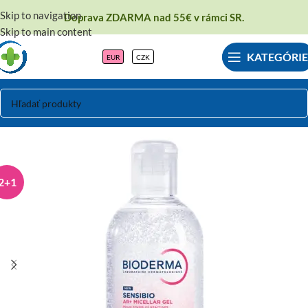
Skip to navigation
Doprava ZDARMA nad 55€ v rámci SR.
Skip to main content
KATEGÓRIE
EUR
CZK
2+1