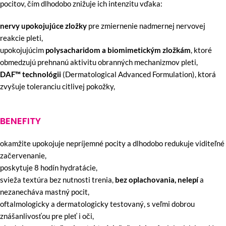
pocitov, čím dlhodobo znižuje ich intenzitu vďaka:
nervy upokojujúce zložky
pre zmiernenie nadmernej nervovej
reakcie pleti,
upokojujúcim
polysacharidom a biomimetickým zložkám
, ktoré
obmedzujú prehnanú aktivitu obranných mechanizmov pleti,
DAF™ technológii
(Dermatological Advanced Formulation), ktorá
zvyšuje toleranciu citlivej pokožky,
BENEFITY
okamžite upokojuje nepríjemné pocity a dlhodobo redukuje viditeľné
začervenanie,
poskytuje 8 hodín hydratácie,
svieža textúra bez nutnosti trenia,
bez oplachovania, nelepí
a
nezanecháva mastný pocit,
oftalmologicky a dermatologicky testovaný, s veľmi dobrou
znášanlivosťou pre pleť i oči,