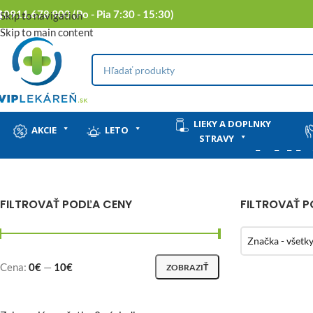
0911 678 900 (Po - Pia 7:30 - 15:30)
Skip to navigation
Skip to main content
LIEKY A DOPLNKY
Prí
AKCIE
LETO
STRAVY
FILTROVAŤ PODĽA CENY
FILTROVAŤ 
Značka - všetk
Cena:
0€
—
10€
ZOBRAZIŤ