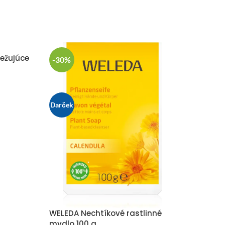
ežujúce
-30%
Darček
WELEDA Nechtíkové rastlinné
mydlo 100 g