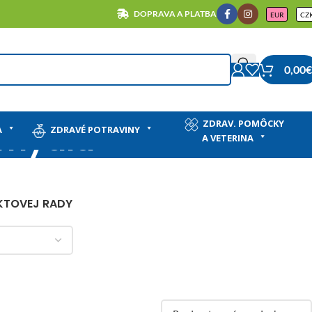
DOPRAVA A PLATBA
EUR
CZ
0,00
€
ZDRAV. POMÔCKY
 mydlá
A
ZDRAVÉ POTRAVINY
A VETERINA
KTOVEJ RADY