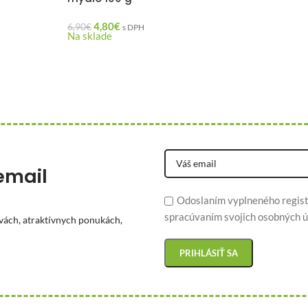
4,80
€
6,90
€
s DPH
Na sklade
email
Odoslaním vyplneného regist
spracúvaním svojich osobných ú
vách, atraktívnych ponukách,