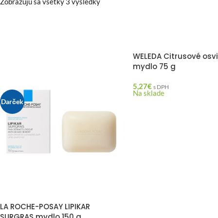
Zobrazujú sa všetky 3 výsledky
WELEDA Citrusové osvi
mydlo 75 g
5,27
€
s DPH
Na sklade
Darček
Darček
LA ROCHE-POSAY LIPIKAR
SURGRAS mydlo 150 g