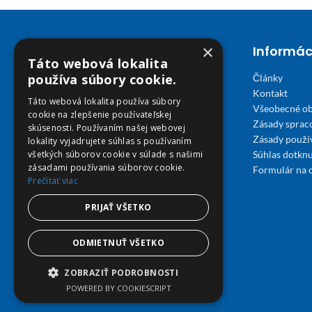
×
Kontakt
Informác
Táto webová lokalita
používa súbory cookie.
Články
Email E-shop:
Kontakt
podpora@viplekaren.sk
Táto webová lokalita používa súbory
Všeobecné o
cookie na zlepšenie používateľskej
Telefón E-shop:
Zásady sprac
skúsenosti. Používaním našej webovej
Zásady použi
lokality vyjadrujete súhlas s používaním
0911 678 900
(Po - Pia 7:30 - 15:30)
všetkých súborov cookie v súlade s našimi
Súhlas dotknu
Telefón kamenná Lekáreň VIP Košice:
zásadami používania súborov cookie.
Formulár na 
Prečítať viac
055 307 78 30
PRIJAŤ VŠETKO
(Po - Ne 8:00 - 18:00)
Adresa Lekáreň VIP:
ODMIETNUŤ VŠETKO
Severné nábrežie 45, 040 01 Košice
ZOBRAZIŤ PODROBNOSTI
POWERED BY COOKIESCRIPT