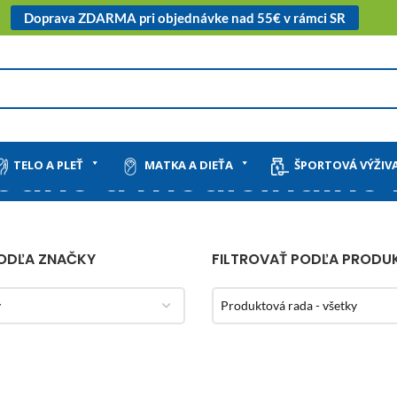
Doprava ZDARMA pri objednávke nad 55€ v rámci SR
rodné a medicinálne
TELO A PLEŤ
MATKA A DIEŤA
ŠPORTOVÁ VÝŽIV
PODĽA ZNAČKY
FILTROVAŤ PODĽA PRODU
y
Produktová rada - všetky