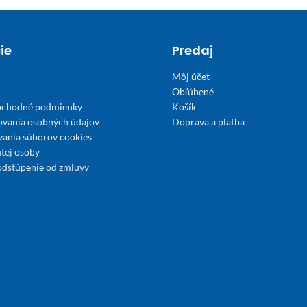
ie
Predaj
Môj účet
Obľúbené
bchodné podmienky
Košík
ovania osobných údajov
Doprava a platba
́vania súborov cookies
tej osoby
odstúpenie od zmluvy