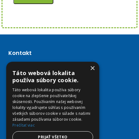
Kontakt
×
Email E-shop:
Táto webová lokalita
podpora@viplekaren.sk
používa súbory cookie.
Telefón E-shop:
Táto webová lokalita používa súbory
0911 678 900
(Po - Pia 7:30 - 15:30)
cookie na zlepšenie používateľskej
skúsenosti. Používaním našej webovej
Telefón kamenná Lekáreň VIP Košice:
lokality vyjadrujete súhlas s používaním
055 307 78 30
všetkých súborov cookie v súlade s našimi
zásadami používania súborov cookie.
(Po - Ne 8:00 - 18:00)
Prečítať viac
Adresa Lekáreň VIP:
PRIJAŤ VŠETKO