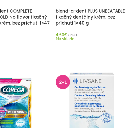
dent COMPLETE
blend-a-dent PLUS UNBEATABLE
LD No flavor fixačný
fixačný dentálny krém, bez
krém, bez príchuti 1×47
príchuti 1×40 g
4,50
€
s DPH
Na sklade
2+1