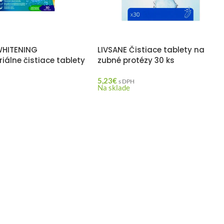
HITENING
LIVSANE Čistiace tablety na
iálne čistiace tablety
zubné protézy 30 ks
5,23
€
s DPH
Na sklade