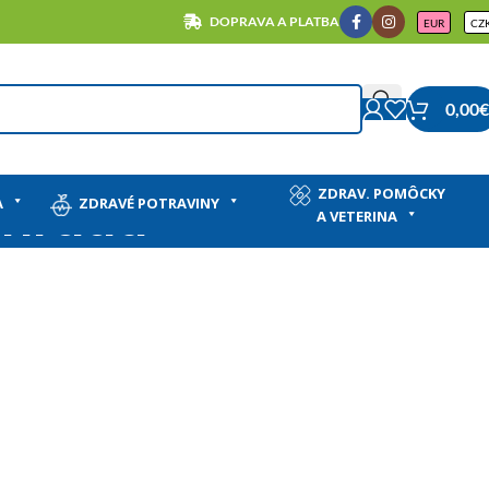
DOPRAVA A PLATBA
EUR
CZ
0,00
€
ZDRAV. POMÔCKY
áhradu
A
ZDRAVÉ POTRAVINY
A VETERINA