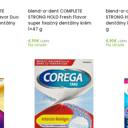
TE
blend-a-dent COMPLETE
blend-a-
avor Duo
STRONG HOLD Fresh Flavor
STRONG HO
entálny
super fixačný dentálny krém
dentálny 
1×47 g
g
4,90
€
4,90
€
s DPH
s DPH
Na sklade
Na sklade