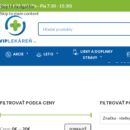
0911 678 900 (Po - Pia 7:30 - 15:30)
Skip to navigation
Skip to main content
LIEKY A DOPLNKY
Sta
AKCIE
LETO
STRAVY
FILTROVAŤ PODĽA CENY
FILTROVAŤ 
Značka - všetk
Cena:
0€
—
20€
ZOBRAZIŤ