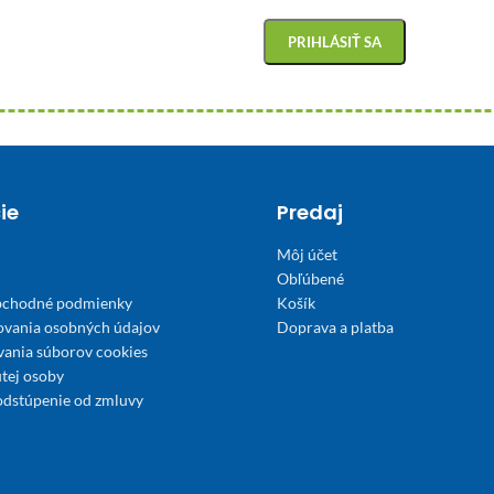
ie
Predaj
Môj účet
Obľúbené
bchodné podmienky
Košík
ovania osobných údajov
Doprava a platba
́vania súborov cookies
tej osoby
odstúpenie od zmluvy