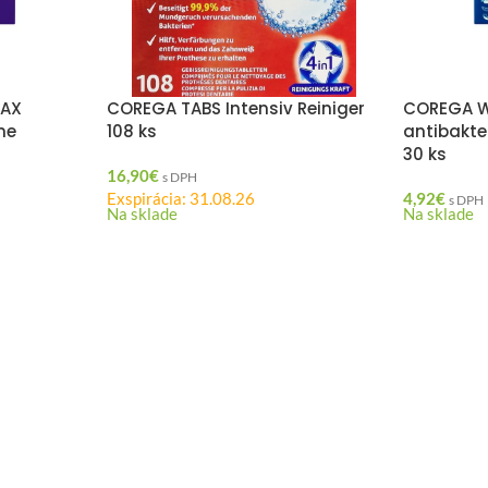
MAX
COREGA TABS Intensiv Reiniger
COREGA W
ne
108 ks
antibakter
30 ks
16,90
€
s DPH
Exspirácia: 31.08.26
4,92
€
s DPH
Na sklade
Na sklade