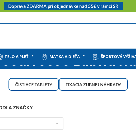
Doprava ZDARMA pri objednávke nad 55€ v rámci SR
rostlivosť o zubnú n
TELO A PLEŤ
MATKA A DIEŤA
ŠPORTOVÁ VÝŽIV
ČISTIACE TABLETY
FIXÁCIA ZUBNEJ NÁHRADY
PODĽA ZNAČKY
y