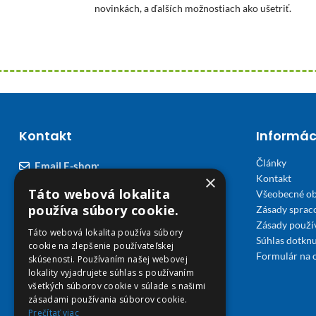
novinkách, a ďalších možnostiach ako ušetriť.
Kontakt
Informác
Články
Email E-shop:
×
Kontakt
podpora@viplekaren.sk
Táto webová lokalita
Všeobecné o
Telefón E-shop:
používa súbory cookie.
Zásady sprac
Zásady použi
0911 678 900
(Po - Pia 7:30 - 15:30)
Táto webová lokalita používa súbory
Súhlas dotknu
cookie na zlepšenie používateľskej
Telefón kamenná Lekáreň VIP Košice:
Formulár na 
skúsenosti. Používaním našej webovej
055 307 78 30
lokality vyjadrujete súhlas s používaním
všetkých súborov cookie v súlade s našimi
(Po - Ne 8:00 - 18:00)
zásadami používania súborov cookie.
Prečítať viac
Adresa Lekáreň VIP: