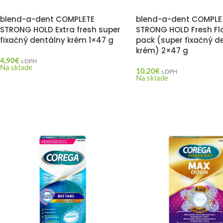
blend-a-dent COMPLETE
blend-a-dent COMPLE
STRONG HOLD Extra fresh super
STRONG HOLD Fresh Fl
fixačný dentálny krém 1×47 g
pack (super fixačný d
krém) 2×47 g
4,90
€
s DPH
Na sklade
10,20
€
s DPH
Na sklade