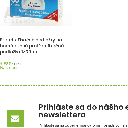
Protefix Fixačné podložky na
hornú zubnú protézu fixačná
podložka 1×30 ks
5,98
€
s DPH
Na sklade
Prihláste sa do nášho 
newslettera
Prihláste sa na odber e-mailov o mimoriadnych zľa