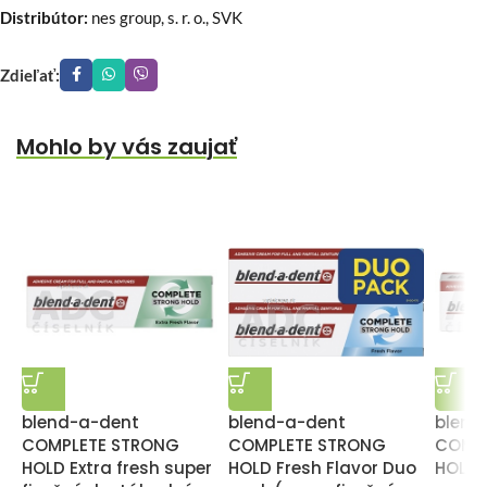
Distribútor:
nes group, s. r. o., SVK
Zdieľať:
Mohlo by vás zaujať
blend-a-dent
blend-a-dent
blend
COMPLETE STRONG
COMPLETE STRONG
COMP
HOLD Extra fresh super
HOLD Fresh Flavor Duo
HOLD 