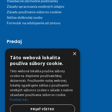
Všeobecné obchodné podmienky
Zásady spracovania osobných údajov
Zásady používania súborov cookies
Súhlas dotknutej osoby
Formulár na odstúpenie od zmluvy
Predaj
Môj účet
×
Obľúbené
Táto webová lokalita
Košík
používa súbory cookie.
Doprava a platba
Táto webová lokalita používa súbory
cookie na zlepšenie používateľskej
skúsenosti. Používaním našej webovej
lokality vyjadrujete súhlas s používaním
všetkých súborov cookie v súlade s našimi
zásadami používania súborov cookie.
Prečítať viac
PRIJAŤ VŠETKO