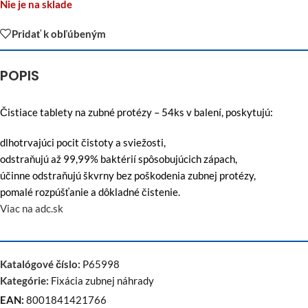
Nie je na sklade
Pridať k obľúbeným
POPIS
Čistiace tablety na zubné protézy – 54ks v balení, poskytujú:
dlhotrvajúci pocit čistoty a sviežosti,
odstraňujú až 99,99% baktérií spôsobujúcich zápach,
účinne odstraňujú škvrny bez poškodenia zubnej protézy,
pomalé rozpúšťanie a dôkladné čistenie.
Viac na adc.sk
Katalógové číslo:
P65998
Kategórie:
Fixácia zubnej náhrady
EAN:
8001841421766