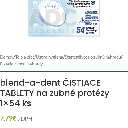
Domov
/
Telo a pleť
/
Ústna hygiena
/
Starostlivosť o zubnú náhradu
/
Fixácia zubnej náhrady
blend-a-dent ČISTIACE
TABLETY na zubné protézy
1×54 ks
7,79
€
s DPH