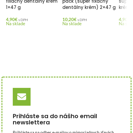
fixačný dentálny krém
pack (super fixačný
super
1×47 g
dentálny krém) 2×47 g
krém 
4,90
€
10,20
€
4,90
€
s DPH
s DPH
Na sklade
Na sklade
Na skl
Prihláste sa do nášho email
newslettera
Prihláste sa na odber e-mailov o mimoriadnych zľavách,