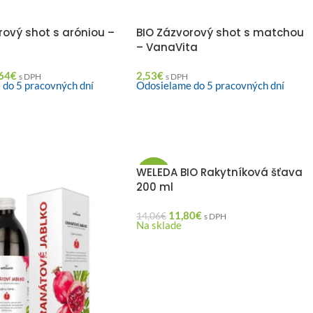
rový shot s aróniou –
BIO Zázvorový shot s matchou
– VanaVita
64
€
2,53
€
s DPH
s DPH
 do 5 pracovných dní
Odosielame do 5 pracovných dní
WELEDA BIO Rakytníková šťava
-16%
200 ml
11,80
€
14,06
€
s DPH
Na sklade
Darček