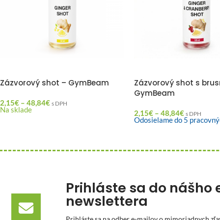
Zázvorový shot – GymBeam
Zázvorový shot s brus
GymBeam
2,15
€
–
48,84
€
s DPH
Na sklade
2,15
€
–
48,84
€
s DPH
Odosielame do 5 pracovný
Prihláste sa do nášho 
newslettera
Prihláste sa na odber e-mailov o mimoriadnych zľa