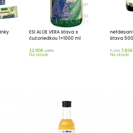
inky
ESI ALOE VERA šťava s
nefdesan
čučoriedkou 1×1000 ml
šťava 500
12,90
€
7,85
€
9,36
€
s DPH
Na sklade
Na sklade