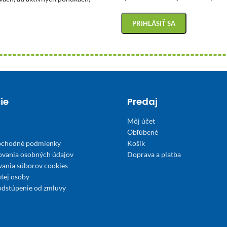
ie
Predaj
Môj účet
Obľúbené
bchodné podmienky
Košík
ovania osobných údajov
Doprava a platba
́vania súborov cookies
tej osoby
odstúpenie od zmluvy