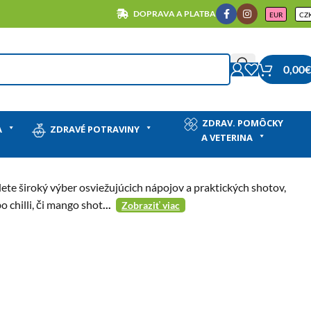
DOPRAVA A PLATBA
EUR
CZ
0,00
€
ZDRAV. POMÔCKY
A
ZDRAVÉ POTRAVINY
A VETERINA
jdete široký výber osviežujúcich nápojov a praktických shotov,
 chilli, či mango shot
...
Zobraziť viac