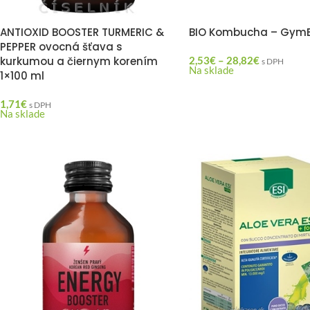
ANTIOXID BOOSTER TURMERIC &
BIO Kombucha – Gy
PEPPER ovocná šťava s
kurkumou a čiernym korením
2,53
€
–
28,82
€
s DPH
Na sklade
1×100 ml
1,71
€
s DPH
Na sklade