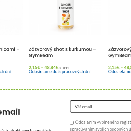
nicami –
Zázvorový shot s kurkumou –
Zázvorový
GymBeam
GymBea
2,15
€
–
48,84
€
2,15
€
–
48,
s DPH
ch dní
Odosielame do 5 pracovných dní
Odosielame
email
Odoslaním vyplneného regist
spracúvaním svojich osobných ú
vách, atraktívnych ponukách,