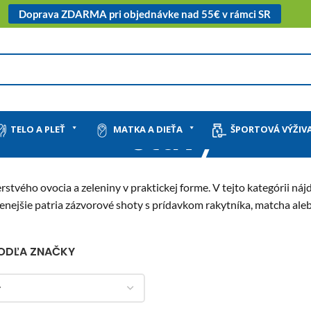
Doprava ZDARMA pri objednávke nad 55€ v rámci SR
Šťavy
TELO A PLEŤ
MATKA A DIEŤA
ŠPORTOVÁ VÝŽIV
erstvého ovocia a zeleniny v praktickej forme. V tejto kategórii ná
ejšie patria zázvorové shoty s prídavkom rakytníka, matcha alebo
PODĽA ZNAČKY
y