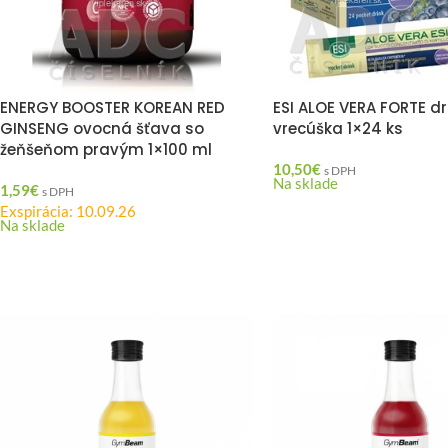
ENERGY BOOSTER KOREAN RED
ESI ALOE VERA FORTE dr
GINSENG ovocná šťava so
vrecúška 1×24 ks
žeňšeňom pravým 1×100 ml
10,50
€
s DPH
Na sklade
1,59
€
s DPH
Exspirácia: 10.09.26
Na sklade