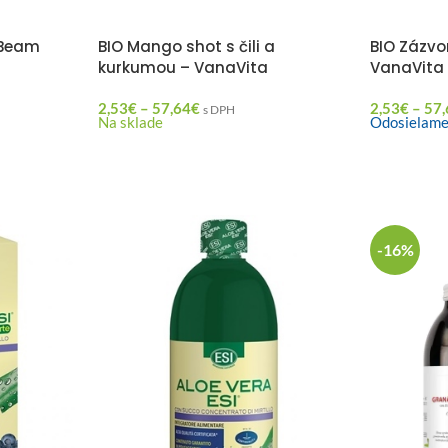
mBeam
BIO Mango shot s čili a
BIO Zázvo
kurkumou – VanaVita
VanaVita
2,53
€
–
57,64
€
2,53
€
–
57,
s DPH
Na sklade
Odosielame
-16%