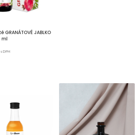
té GRANÁTOVÉ JABLKO
 ml
s DPH