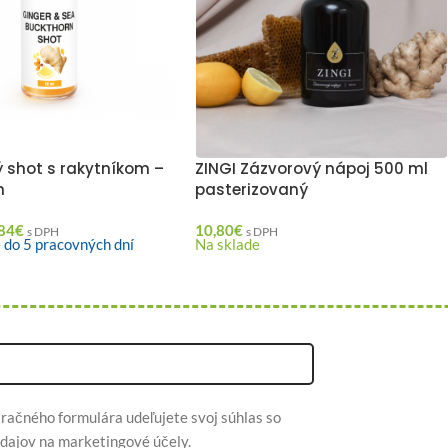
 shot s rakytníkom –
ZINGI Zázvorový nápoj 500 ml
m
pasterizovaný
84
€
10,80
€
s DPH
s DPH
 do 5 pracovných dní
Na sklade
račného formulára udeľujete svoj súhlas so
dajov na marketingové účely.