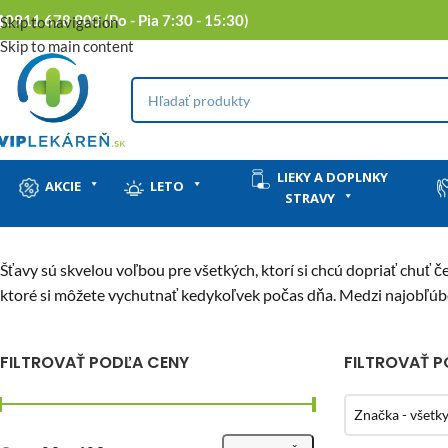
0911 678 900 (Po - Pia 7:30 - 15:30)
Skip to navigation
Skip to main content
LIEKY A DOPLNKY
AKCIE
LETO
STRAVY
Šťavy sú skvelou voľbou pre všetkých, ktorí si chcú dopriať chuť č
ktoré si môžete vychutnať kedykoľvek počas dňa. Medzi najobľúben
FILTROVAŤ PODĽA CENY
FILTROVAŤ 
Značka - všetk