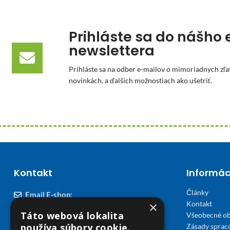
Prihláste sa do nášho 
newslettera
Prihláste sa na odber e-mailov o mimoriadnych zľa
novinkách, a ďalších možnostiach ako ušetriť.
Kontakt
Informác
Články
Email E-shop:
×
Kontakt
podpora@viplekaren.sk
Táto webová lokalita
Všeobecné o
Telefón E-shop:
používa súbory cookie.
Zásady sprac