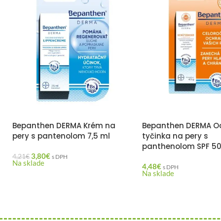
Bepanthen DERMA Krém na
Bepanthen DERMA O
pery s pantenolom 7,5 ml
tyčinka na pery s
panthenolom SPF 50
3,80
€
4,21
€
s DPH
Na sklade
4,48
€
s DPH
Na sklade