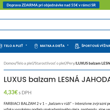
Doprava ZDARMA pri objednávke nad 55€ v rámci SR
TELO A PLEŤ
MATKA A DIEŤA
ŠPORTOVÁ VÝŽIV
Domov
/
Telo a pleť
/
Starostlivosť o pleť
/
Pery
/
LUXUS balzam LESN
LUXUS balzam LESNÁ JAHODA
4,33
€
s DPH
FARBIACI BALZAM 2 v 1 – „balzam v rúži“ – intenzívne zvýrazní pe
vďaka vysokému podielu makadamiového oleja, pantenolu, aloe vera,