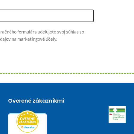
račného formulára udeľujete svoj súhlas so
dajov na marketingové účely.
Overené zákazníkmi