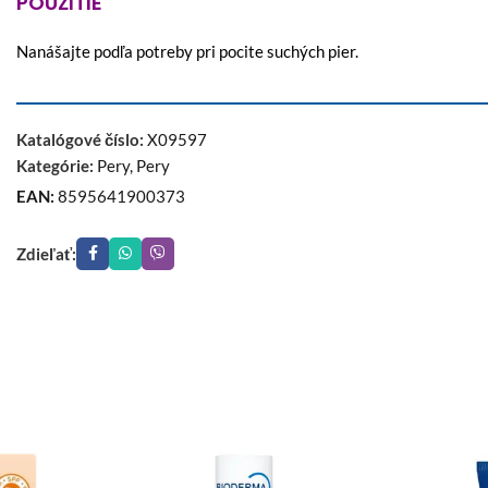
POUŽITIE
Nanášajte podľa potreby pri pocite suchých pier.
Katalógové číslo:
X09597
Kategórie:
Pery
,
Pery
EAN:
8595641900373
Zdieľať: