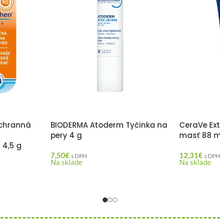
chranná
BIODERMA Atoderm Tyčinka na
CeraVe Ex
pery 4 g
masť 88 m
 4,5 g
7,50
€
12,31
€
s DPH
s DP
Na sklade
Na sklade