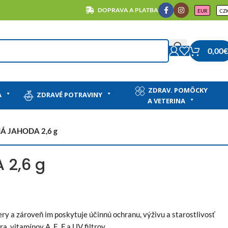
DOPRAVA A PLATBA
EUR
CZ
0,00
€
ZDRAV. POMÔCKY
A
ZDRAVÉ POTRAVINY
A VETERINA
Á JAHODA 2,6 g
 2,6 g
ry a zároveň im poskytuje účinnú ochranu, výživu a starostlivosť
 vitamínov A, E, F a UV filtrov.