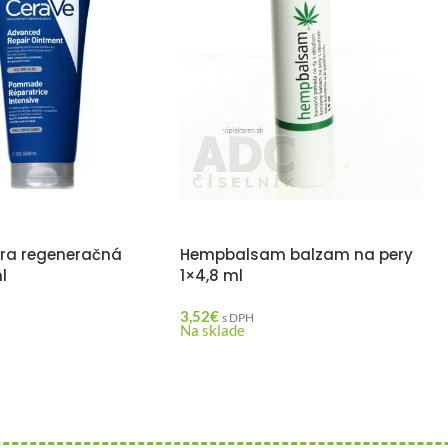
tra regeneračná
Hempbalsam balzam na pery
l
1×4,8 ml
3,52
€
H
s DPH
Na sklade