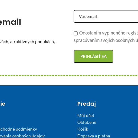
email
Odoslaním vyplneného regist
spracúvaním svojich osobných ú
vách, atraktívnych ponukách,
ie
Predaj
Môj účet
Obľúbené
bchodné podmienky
Košík
ovania osobných údajov
Doprava a platba