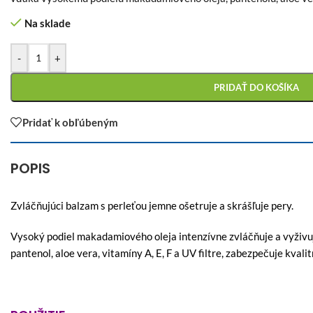
Na sklade
-
+
PRIDAŤ DO KOŠÍKA
Pridať k obľúbeným
POPIS
Zvláčňujúci balzam s perleťou jemne ošetruje a skrášľuje pery.
Vysoký podiel makadamiového oleja intenzívne zvláčňuje a vyživuj
pantenol, aloe vera, vitamíny A, E, F a UV filtre, zabezpečuje kvalit