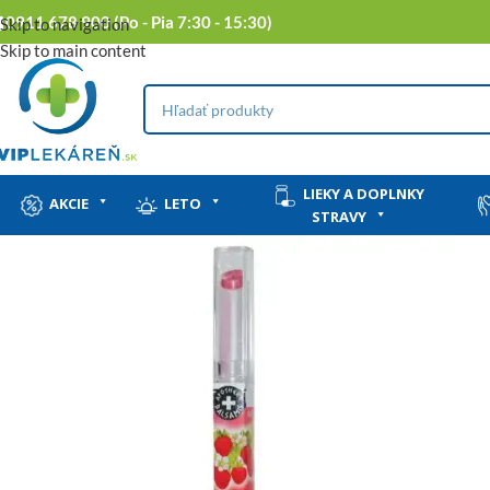
0911 678 900 (Po - Pia 7:30 - 15:30)
Skip to navigation
Skip to main content
LIEKY A DOPLNKY
AKCIE
LETO
STRAVY