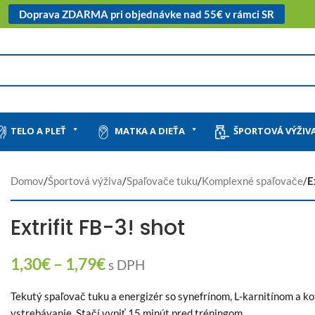
Doprava ZDARMA pri objednávke nad 55€ v rámci SR
TELO A PLEŤ
MATKA A DIEŤA
ŠPORTOVÁ VÝŽIV
Domov
/
Športová výživa
/
Spaľovače tuku
/
Komplexné spaľovače
/
E
Extrifit FB-3! shot
1,30
€
–
1,79
€
s DPH
Tekutý spaľovač tuku a energizér so synefrínom, L-karnitínom a k
vstrebávanie. Stačí vypiť 15 minút pred tréningom.