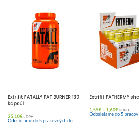
Extrifit FATALL® FAT BURNER 130
Extrifit FATHERM® sh
kapsúl
1,55
€
–
1,60
€
s DPH
Odosielame do 5 pracov
25,10
€
s DPH
Odosielame do 5 pracovných dní