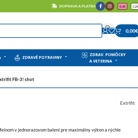
DOPRAVA A PLATBA
EUR
CZ
0,00
€
ZDRAV. POMÔCKY
A
ZDRAVÉ POTRAVINY
A VETERINA
xtrifit FB-3! shot
Extrifit
ofeínom v jednorazovom balení pre maximálny výkon a rýchle