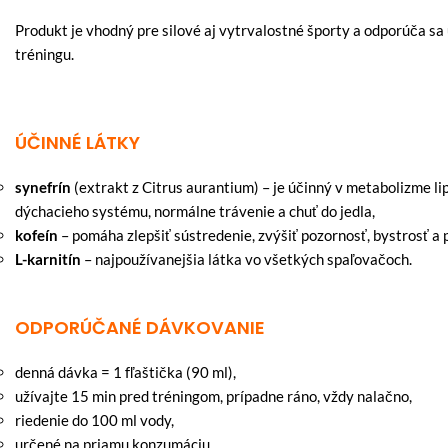
Produkt je vhodný pre silové aj vytrvalostné športy a odporúča sa
tréningu.
ÚČINNÉ LÁTKY
synefrín
(extrakt z Citrus aurantium) – je účinný v metabolizme li
dýchacieho systému, normálne trávenie a chuť do jedla,
kofeín
– pomáha zlepšiť sústredenie, zvýšiť pozornosť, bystrosť a
L-karnitín
– najpoužívanejšia látka vo všetkých spaľovačoch.
ODPORÚČANÉ
DÁVKOVANIE
denná dávka = 1 fľaštička (90 ml),
užívajte 15 min pred tréningom, prípadne ráno, vždy nalačno,
riedenie do 100 ml vody,
určené na priamu konzumáciu.