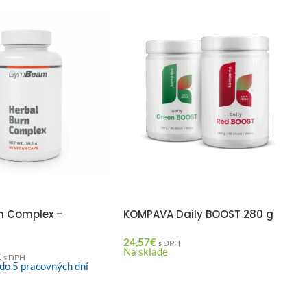
rn Complex –
KOMPAVA Daily BOOST 280 g
m
24,57
€
s DPH
Na sklade
€
s DPH
do 5 pracovných dní