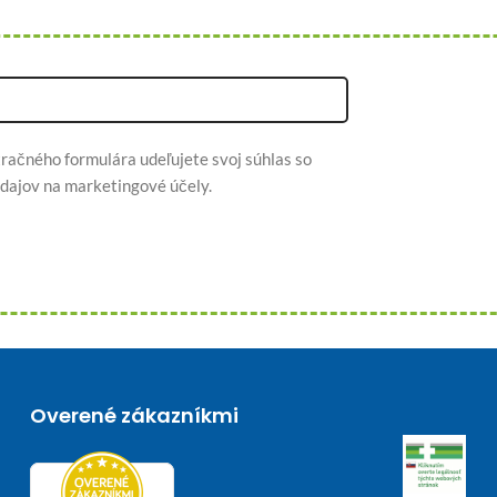
račného formulára udeľujete svoj súhlas so
dajov na marketingové účely.
Overené zákazníkmi