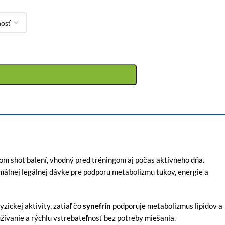
om shot balení, vhodný pred tréningom aj počas aktívneho dňa.
málnej legálnej dávke pre podporu metabolizmu tukov, energie a
zickej aktivity, zatiaľ čo
synefrín
podporuje metabolizmus lipidov a
žívanie a rýchlu vstrebateľnosť bez potreby miešania.