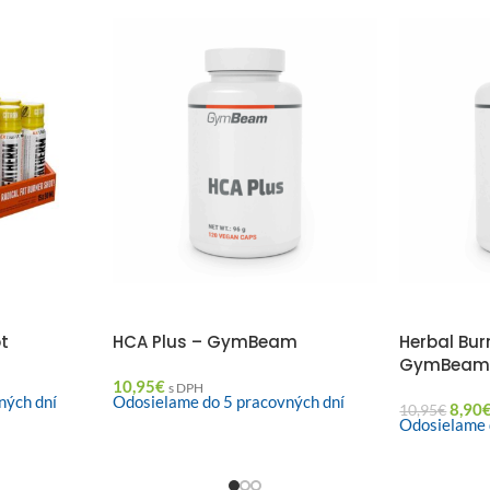
ot
HCA Plus – GymBeam
Herbal Bu
GymBea
10,95
€
s DPH
ných dní
Odosielame do 5 pracovných dní
8,90
10,95
€
Odosielame 