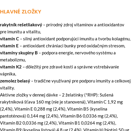
HLAVNÉ ZLOŽKY
rakytník rešetliakový
– prírodný zdroj vitamínov a antioxidantov
pre imunitu a vitalitu,
vitamín C
– silný antioxidant podporujúci imunitu a tvorbu kolagénu,
vitamín E
– antioxidant chrániaci bunky pred oxidačným stresom,
vitamíny skupiny B
– podpora energie, nervového systému a
metabolizmu,
vitamín K2
– dôležitý pre zdravé kosti a správne vstrebávanie
vápnika,
zemolez belasý
– tradične využívaný pre podporu imunity a celkovej
vitality.
Aktívne zložky v dennej dávke – 2 želatínky (*RHP): Sušená
rakytníková šťava 160 mg (nie je stanovená), Vitamín C 1,92 mg
(2,4%), Vitamín E 0,288 mg (2,4%), Vitamín B5 (kyselina
pantoténová) 0,144 mg (2,4%), Vitamín B6 0,0336 mg (2,4%),
Vitamín B2 0,0336 mg (2,4%), Vitamín B1 0,0264 mg (2,4%),
Vitamín B9 (kyselina listová) 4,8 µg (2,4%), Vitamín H (biotín) 50 µg