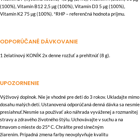
(100%), Vitamín B12 2,5 µg (100%), Vitamín D3 5 µg (100%),
Vitamín K2 75 µg (100%). *RHP – referenčná hodnota príjmu.
ODPORÚČANÉ DÁVKOVANIE
1 želatínový KONÍK 2x denne rozžuť a prehltnúť (8 g).
UPOZORNENIE
Výživový doplnok. Nie je vhodné pre deti do 3 rokov. Ukladajte mimo
dosahu malých detí. Ustanovená odporúčaná denná dávka sa nesmie
presiahnuť.Nesmie sa používať ako náhrada vyváženej a rozmanitej
stravy a zdravého životného štýlu. Uchovávajte v suchu a na
tmavom o mieste do 25° C. Chráňte pred slnečným
žiarením. Prípadná zmena farby neovplyvňuje kvalitu