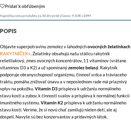
Pridať k obľúbeným
Najnižšia cena produktu za 30 dní pred zľavou:
9,83
€
s DPH
POPIS
Objavte superpotravinu zemolez v lahodných
ovocných želatínkach
RAKYTNÍČEK+
. Želatínky obsahujú našu stálicu rakytník
rešetliakový, zmes ovocných koncentrátov, 11 vitamínov (vrátane
vitamínov D3 a K2) a už spomínaný
zemolez belasý
. Rakytník
podporuje obranyschopnosť organizmu, činnosť srdca a tráviaceho
traktu, pomáha znižovať únavu a v neposlednom rade má priaznivý
vplyv na pokožku.
Vitamín D3
prispieva k udržaniu normálneho
stavu kostí a zubov, k činnosti svalov a prispieva k normálnej funkcii
imunitného systému.
Vitamín K2
prispieva k udržaniu normálneho
stavu kostí. Veríme, že si novú chuť zamilujú nielen deti, ale aj
dospelí. Navyše sú bez konzervantov a prídavných látok.