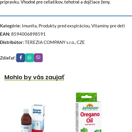
prípravku. Vhodné pre celiatikov, tehotné a dojčiace ženy.
Kategórie:
Imunita
,
Produkty pred exspiráciou
,
Vitamíny pre deti
EAN:
8594006898591
Distribútor:
TEREZIA COMPANY s.r.o., CZE
Zdieľať:
Mohlo by vás zaujať