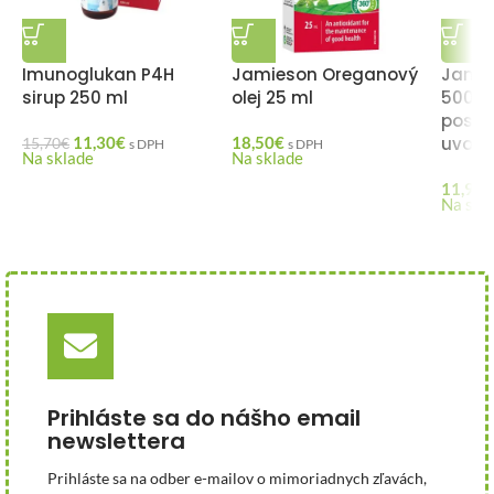
Imunoglukan P4H
Jamieson Oreganový
Jamie
sirup 250 ml
olej 25 ml
500 mg
post
11,30
€
18,50
€
uvoľ
15,70
€
s DPH
s DPH
Na sklade
Na sklade
11,93
€
Na skl
Prihláste sa do nášho email
newslettera
Prihláste sa na odber e-mailov o mimoriadnych zľavách,