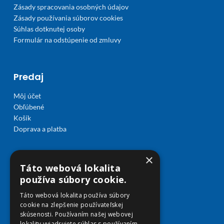
Zásady spracovania osobných údajov
Zásady používania súborov cookies
Súhlas dotknutej osoby
Formulár na odstúpenie od zmluvy
Predaj
Môj účet
Obľúbené
Košík
Doprava a platba
×
Táto webová lokalita
používa súbory cookie.
Táto webová lokalita používa súbory
cookie na zlepšenie používateľskej
skúsenosti. Používaním našej webovej
lokality vyjadrujete súhlas s používaním