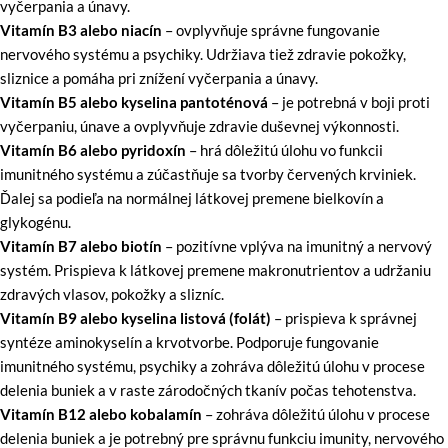
vyčerpania a únavy.
Vitamín B3 alebo niacín
– ovplyvňuje správne fungovanie
nervového systému a psychiky. Udržiava tiež zdravie pokožky,
sliznice a pomáha pri znížení vyčerpania a únavy.
Vitamín B5 alebo kyselina pantoténová
– je potrebná v boji proti
vyčerpaniu, únave a ovplyvňuje zdravie duševnej výkonnosti.
Vitamín B6 alebo pyridoxín
– hrá dôležitú úlohu vo funkcii
imunitného systému a zúčastňuje sa tvorby červených krviniek.
Ďalej sa podieľa na normálnej látkovej premene bielkovín a
glykogénu.
Vitamín B7 alebo biotín
– pozitívne vplýva na imunitný a nervový
systém. Prispieva k látkovej premene makronutrientov a udržaniu
zdravých vlasov, pokožky a slizníc.
Vitamín B9 alebo kyselina listová (folát)
– prispieva k správnej
syntéze aminokyselín a krvotvorbe. Podporuje fungovanie
imunitného systému, psychiky a zohráva dôležitú úlohu v procese
delenia buniek a v raste zárodočných tkanív počas tehotenstva.
Vitamín B12 alebo kobalamín
– zohráva dôležitú úlohu v procese
delenia buniek a je potrebný pre správnu funkciu imunity, nervového