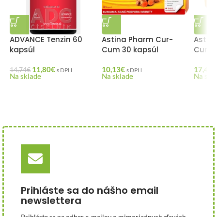
ADVANCE Tenzin 60
Astina Pharm Cur-
Astin
kapsúl
Cum 30 kapsúl
Cum 6
11,80
€
10,13
€
17,40
€
14,74
€
s DPH
s DPH
Na sklade
Na sklade
Na skl
Prihláste sa do nášho email
newslettera
Prihláste sa na odber e-mailov o mimoriadnych zľavách,