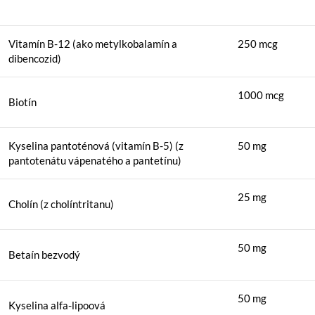
Vitamín B-12 (ako metylkobalamín a
250 mcg
dibencozid)
1000 mcg
Biotín
Kyselina pantoténová (vitamín B-5) (z
50 mg
pantotenátu vápenatého a pantetínu)
25 mg
Cholín (z cholíntritanu)
50 mg
Betaín bezvodý
50 mg
Kyselina alfa-lipoová