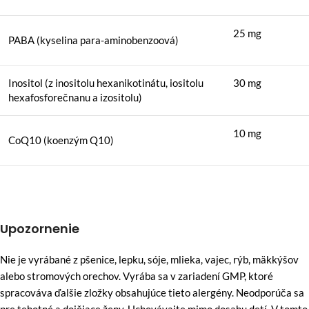
25 mg
PABA (kyselina para-aminobenzoová)
Inositol (z inositolu hexanikotinátu, iositolu
30 mg
hexafosforečnanu a izositolu)
10 mg
CoQ10 (koenzým Q10)
Upozornenie
Nie je vyrábané z pšenice, lepku, sóje, mlieka, vajec, rýb, mäkkýšov
alebo stromových orechov. Vyrába sa v zariadení GMP, ktoré
spracováva ďalšie zložky obsahujúce tieto alergény. Neodporúča sa