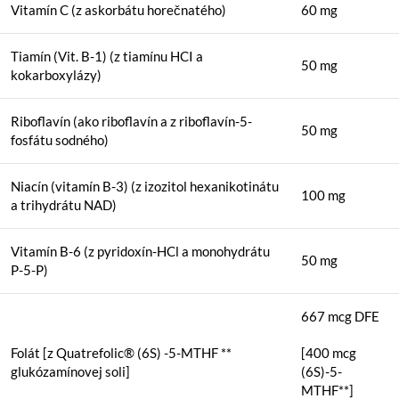
Vitamín C (z askorbátu horečnatého)
60 mg
Tiamín (Vit. B-1) (z tiamínu HCI a
50 mg
kokarboxylázy)
Riboflavín (ako riboflavín a z riboflavín-5-
50 mg
fosfátu sodného)
Niacín (vitamín B-3) (z izozitol hexanikotinátu
100 mg
a trihydrátu NAD)
Vitamín B-6 (z pyridoxín-HCl a monohydrátu
50 mg
P-5-P)
667 mcg DFE
Folát [z Quatrefolic® (6S) -5-MTHF **
[400 mcg
glukózamínovej soli]
(6S)-5-
MTHF**]