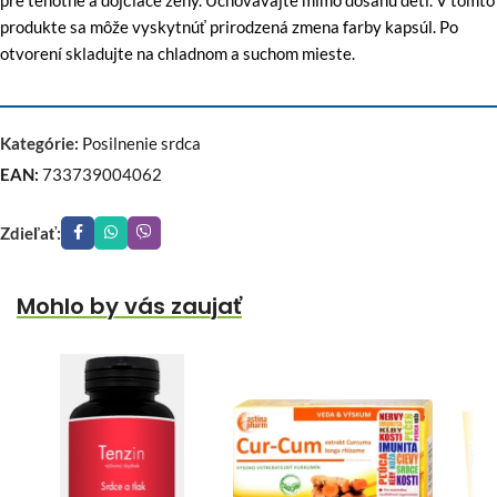
pre tehotné a dojčiace ženy. Uchovávajte mimo dosahu detí. V tomto
produkte sa môže vyskytnúť prirodzená zmena farby kapsúl. Po
otvorení skladujte na chladnom a suchom mieste.
Kategórie:
Posilnenie srdca
EAN:
733739004062
Zdieľať:
Mohlo by vás zaujať