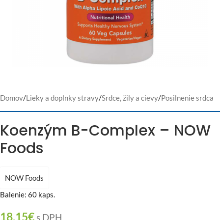
Domov
/
Lieky a doplnky stravy
/
Srdce, žily a cievy
/
Posilnenie srdca
Koenzým B-Complex – NOW
Foods
NOW Foods
Balenie: 60 kaps.
18,15
€
s DPH