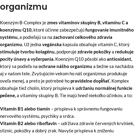
organizmu
Koenzým B-Complex je
zmes vitamínov skupiny B, vitamínu C a
koenzýmu Q10,
ktoré účinne zabezpečujú
fungovanie imunitného
systému,
a podieľajú sa na
zachovaní celkového zdravia
organizmu.
Už jedna
vegánska
kapsula obsahuje vitamín C, ktorý
stimuluje tvorbu kolagénu,
podporuje
zdravie pokožky
a
redukuje
pocity únavy a vyčerpania.
Koenzým Q10 pôsobí ako
antioxidant,
ktorý sa podieľa na
ochrane nášho organizmu
a bežne sa nachádza
aj v našom tele. Zvyšujúcim vekom ho náš organizmus produkuje
oveľa menej, a preto je potrebné ho
pravidelne dopĺňať.
Komplex
obsahuje tiež cholín, ktorý prispieva k
udržaniu normálnej funkcie
pečene,
a vitamíny skupiny B. Tie majú hneď niekoľko účinkov, a to:
Vitamín B1 alebo tiamín
– prispieva k správnemu fungovaniu
nervového systému, psychiky a srdca.
Vitamín B2 alebo riboflavín
– udržiava zdravie červených krviniek,
slizníc, pokožky a dobrý zrak. Navyše prispieva k zníženiu