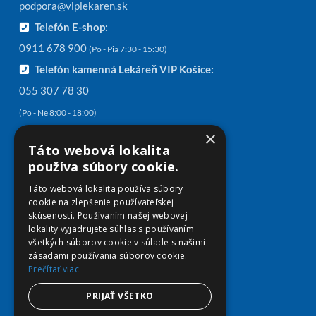
podpora@viplekaren.sk
Telefón E-shop:
0911 678 900
(Po - Pia 7:30 - 15:30)
Telefón kamenná Lekáreň VIP Košice:
055 307 78 30
(Po - Ne 8:00 - 18:00)
Adresa Lekáreň VIP:
×
Táto webová lokalita
Severné nábrežie 45, 040 01 Košice
používa súbory cookie.
Táto webová lokalita používa súbory
cookie na zlepšenie používateľskej
skúsenosti. Používaním našej webovej
Informácie
lokality vyjadrujete súhlas s používaním
všetkých súborov cookie v súlade s našimi
Články
zásadami používania súborov cookie.
Kontakt
Prečítať viac
Všeobecné obchodné podmienky
PRIJAŤ VŠETKO
Zásady spracovania osobných údajov
Zásady používania súborov cookies