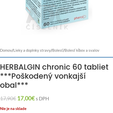
Domov
/
Lieky a doplnky stravy
/
Bolesť
/
Bolesť kĺbov a svalov
HERBALGIN chronic 60 tabliet
***Poškodený vonkajší
obal***
17,00
€
17,90
€
s DPH
Nie je na sklade