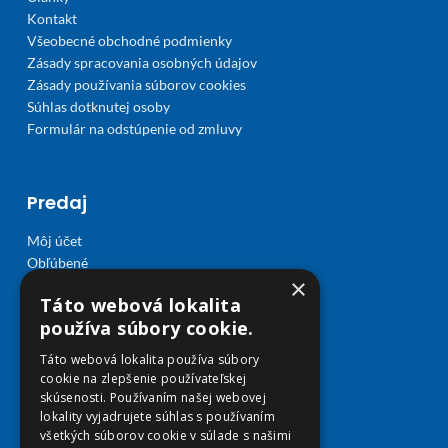
Kontakt
Všeobecné obchodné podmienky
Zásady spracovania osobných údajov
Zásady používania súborov cookies
Súhlas dotknutej osoby
Formulár na odstúpenie od zmluvy
Predaj
Môj účet
Obľúbené
×
Košík
Táto webová lokalita
Doprava a platba
používa súbory cookie.
Táto webová lokalita používa súbory
cookie na zlepšenie používateľskej
skúsenosti. Používaním našej webovej
lokality vyjadrujete súhlas s používaním
všetkých súborov cookie v súlade s našimi