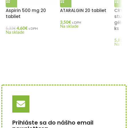
Aspirin 500 mg 20
ATARALGIN 20 tabliet
CRYOF
tabliet
stude
3,50
€
gélový
s DPH
Na sklade
4,60
€
ks
5,33
€
s DPH
Na sklade
5,85
€
Na skl
Prihláste sa do nášho email