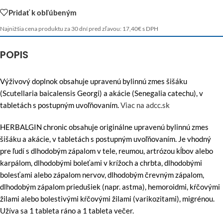
Pridať k obľúbeným
Najnižšia cena produktu za 30 dní pred zľavou:
17,40
€
s DPH
POPIS
Výživový doplnok obsahuje upravenú bylinnú zmes šišáku
(Scutellaria baicalensis Georgi) a akácie (Senegalia catechu), v
tabletách s postupným uvoľňovaním.
Viac na adcc.sk
HERBALGIN chronic obsahuje originálne upravenú bylinnú zmes
šišáku a akácie, v tabletách s postupným uvoľňovaním. Je vhodný
pre ľudí s dlhodobým zápalom v tele, reumou, artrózou kĺbov alebo
karpálom, dlhodobými boleťami v krížoch a chrbta, dlhodobými
bolesťami alebo zápalom nervov, dlhodobým črevným zápalom,
dlhodobým zápalom priedušiek (napr. astma), hemoroidmi, kŕčovými
žilami alebo bolestivými kŕčovými žilami (varikozitami), migrénou.
Užíva sa 1 tableta ráno a 1 tableta večer.