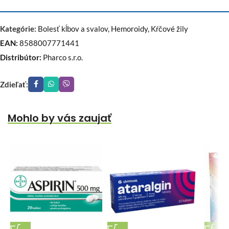
Kategórie:
Bolesť kĺbov a svalov
,
Hemoroidy
,
Kŕčové žily
EAN:
8588007771441
Distribútor:
Pharco s.r.o.
Zdieľať:
Mohlo by vás zaujať