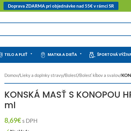
Doprava ZDARMA pri objednávke nad 55€ v rámci SR
TELO A PLEŤ
MATKA A DIEŤA
ŠPORTOVÁ VÝŽIV
Domov
/
Lieky a doplnky stravy
/
Bolesť
/
Bolesť kĺbov a svalov
/
KON
KONSKÁ MASŤ S KONOPOU HR
ml
8,69
€
s DPH