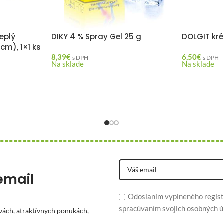
eplý
DIKY 4 % Spray Gel 25 g
DOLGIT kr
cm), 1×1 ks
8,39
€
6,50
€
s DPH
s DPH
Na sklade
Na sklade
email
Odoslaním vyplneného regist
spracúvaním svojich osobných ú
vách, atraktívnych ponukách,