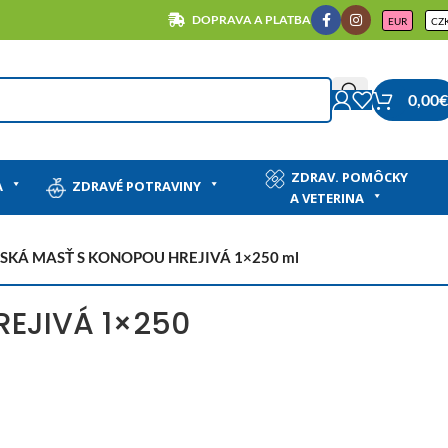
DOPRAVA A PLATBA
EUR
CZ
0,00
€
ZDRAV. POMÔCKY
A
ZDRAVÉ POTRAVINY
A VETERINA
SKÁ MASŤ S KONOPOU HREJIVÁ 1×250 ml
EJIVÁ 1×250