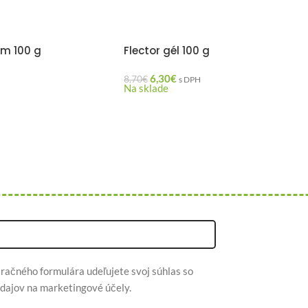
ém 100 g
Flector gél 100 g
6,30
€
8,70
€
s DPH
Na sklade
račného formulára udeľujete svoj súhlas so
dajov na marketingové účely.