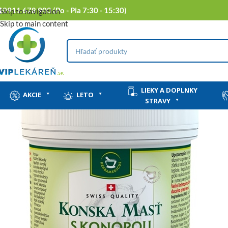
0911 678 900 (Po - Pia 7:30 - 15:30)
Skip to navigation
Skip to main content
LIEKY A DOPLNKY
AKCIE
LETO
STRAVY