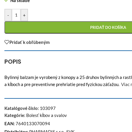
Na sklade
-
+
PRIDAŤ DO KOŠÍKA
Pridať k obľúbeným
POPIS
Bylinný balzam je vyrobený z konopy a 25 druhov bylinných a rast
a kĺboch a pre preventívne prehriatie pred fyzickou záťažou.
Viac 
Katalógové číslo:
103097
Kategórie:
Bolesť kĺbov a svalov
EAN:
7640133070094
Distribútor:
PHARMADIS s.r.o., SVK