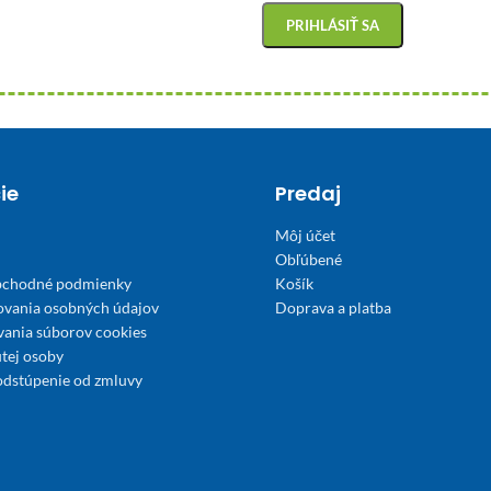
ie
Predaj
Môj účet
Obľúbené
bchodné podmienky
Košík
ovania osobných údajov
Doprava a platba
́vania súborov cookies
tej osoby
odstúpenie od zmluvy