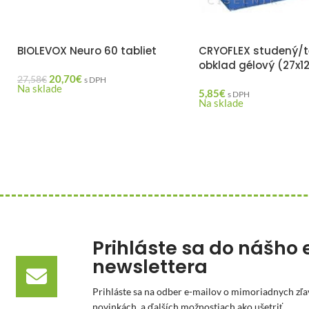
BIOLEVOX Neuro 60 tabliet
CRYOFLEX studený/t
obklad gélový (27x12
20,70
€
27,58
€
s DPH
Na sklade
5,85
€
s DPH
Na sklade
Prihláste sa do nášho 
newslettera
Prihláste sa na odber e-mailov o mimoriadnych zľa
novinkách, a ďalších možnostiach ako ušetriť.