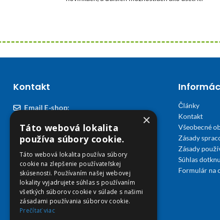
Kontakt
Informác
Články
Email E-shop:
×
Kontakt
podpora@viplekaren.sk
Táto webová lokalita
Všeobecné o
Telefón E-shop:
používa súbory cookie.
Zásady sprac
Zásady použi
0911 678 900
(Po - Pia 7:30 - 15:30)
Táto webová lokalita používa súbory
Súhlas dotknu
cookie na zlepšenie používateľskej
Telefón kamenná Lekáreň VIP Košice:
Formulár na 
skúsenosti. Používaním našej webovej
055 307 78 30
lokality vyjadrujete súhlas s používaním
všetkých súborov cookie v súlade s našimi
(Po - Ne 8:00 - 18:00)
zásadami používania súborov cookie.
Prečítať viac
Adresa Lekáreň VIP: