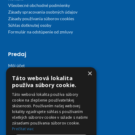
Všeobecné obchodné podmienky
Zásady spracovania osobných údajov
Zásady používania súborov cookies
Súhlas dotknutej osoby
Formulár na odstúpenie od zmluvy
Predaj
Môj účet
×
Obľúbené
Táto webová lokalita
Košík
používa súbory cookie.
Doprava a platba
Táto webová lokalita používa súbory
cookie na zlepšenie používateľskej
skúsenosti. Používaním našej webovej
lokality vyjadrujete súhlas s používaním
všetkých súborov cookie v súlade s našimi
zásadami používania súborov cookie.
Prečítať viac