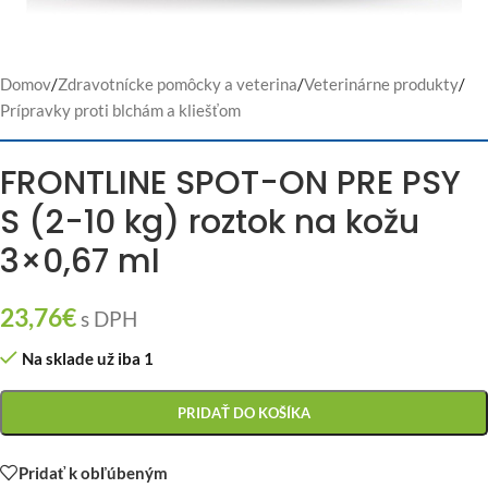
Domov
/
Zdravotnícke pomôcky a veterina
/
Veterinárne produkty
/
Prípravky proti blchám a kliešťom
FRONTLINE SPOT-ON PRE PSY
S (2-10 kg) roztok na kožu
3×0,67 ml
23,76
€
s DPH
Na sklade už iba 1
PRIDAŤ DO KOŠÍKA
Pridať k obľúbeným