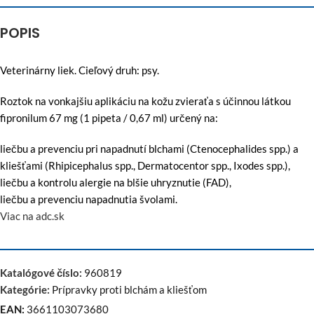
POPIS
Veterinárny liek. Cieľový druh: psy.
Roztok na vonkajšiu aplikáciu na kožu zvieraťa s účinnou látkou
fipronilum 67 mg (1 pipeta / 0,67 ml) určený na:
liečbu a prevenciu pri napadnutí blchami (Ctenocephalides spp.) a
kliešťami (Rhipicephalus spp., Dermatocentor spp., Ixodes spp.),
liečbu a kontrolu alergie na blšie uhryznutie (FAD),
liečbu a prevenciu napadnutia švolami.
Viac na adc.sk
Katalógové číslo:
960819
Kategórie:
Prípravky proti blchám a kliešťom
EAN:
3661103073680