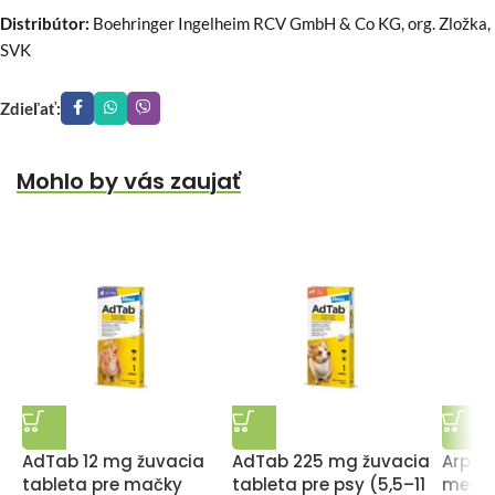
Distribútor:
Boehringer Ingelheim RCV GmbH & Co KG, org. Zložka,
SVK
Zdieľať:
Mohlo by vás zaujať
AdTab 12 mg žuvacia
AdTab 225 mg žuvacia
Arpali
tableta pre mačky
tableta pre psy (5,5–11
mecha