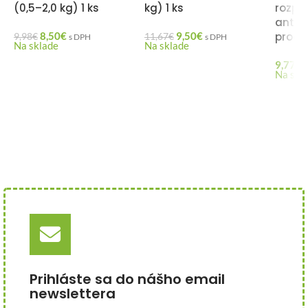
(0,5–2,0 kg) 1 ks
kg) 1 ks
rozpr
antip
8,50
€
9,50
€
produk
9,98
€
11,67
€
s DPH
s DPH
Na sklade
Na sklade
9,77
€
Na skl
Prihláste sa do nášho email
newslettera