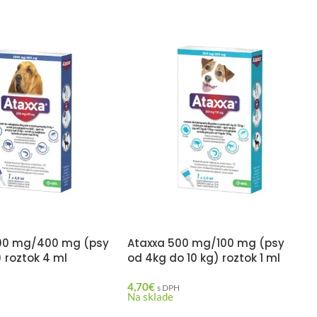
00 mg/400 mg (psy
Ataxxa 500 mg/100 mg (psy
 roztok 4 ml
od 4kg do 10 kg) roztok 1 ml
4,70
€
s DPH
Na sklade