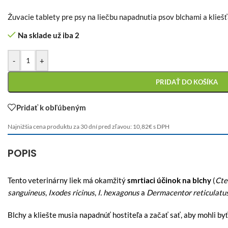
Žuvacie tablety pre psy na liečbu napadnutia psov blchami a kliešť
Na sklade už iba 2
-
+
PRIDAŤ DO KOŠÍKA
Pridať k obľúbeným
Najnižšia cena produktu za 30 dní pred zľavou:
10,82
€
s DPH
POPIS
Tento veterinárny liek má okamžitý
smrtiaci účinok na blchy
(
Cte
sanguineus
,
Ixodes ricinus
,
I. hexagonus
a
Dermacentor reticulatu
Blchy a kliešte musia napadnúť hostiteľa a začať sať, aby mohli by