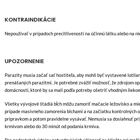
KONTRAINDIKÁCIE
Nepoužívať v prípadoch precitlivenosti na účinnú látku alebo na n
UPOZORNENIE
Parazity musia začať sať hostiteľa, aby mohli byť vystavené lotila
prenášaných parazitmi. Je potrebné zvážiť možnosť, že zdrojom opät
domácnosti, ktoré by sa mali podľa potreby ošetriť vhodným lieko
Všetky vývojové štádiá bĺch môžu zamoriť mačacie ležovisko a mi
prípade masívneho zamorenia blchami a na začiatku kontrolných op
prípravkom a potom pravidelne vysávať. Nemusia sa dosiahnuť prija
krmivom alebo do 30 minút od podania krmiva.