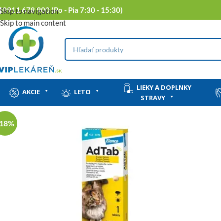
0911 678 900 (Po - Pia 7:30 - 15:30)
Skip to navigation
Skip to main content
LIEKY A DOPLNKY
AKCIE
LETO
STRAVY
-18%