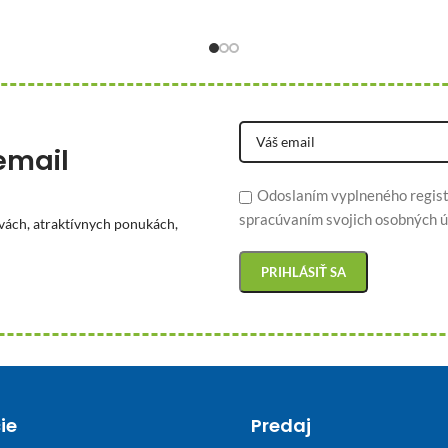
email
Odoslaním vyplneného regist
spracúvaním svojich osobných ú
vách, atraktívnych ponukách,
ie
Predaj