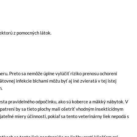
iektorú z pomocných látok.
neru. Preto sa nemôže úplne vylúčiť riziko prenosu ochorení
ovnej infekcie blchami môžu byť aj iné zvieratá v tej istej
m.
esta pravidelného odpočinku, ako sú koberce a mäkký nábytok. V
atrení by sa tieto plochy mali ošetriť vhodným insekticídnym
teľné miery účinnosti, pokiaľ sa tento veterinárny liek nepodá s