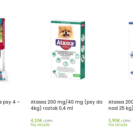
e psy 4 –
Ataxxa 200 mg/40 mg (psy do
Ataxxa 20
4kg) roztok 0,4 ml
nad 25 kg)
4,10
€
5,90
€
s DPH
s DPH
Na sklade
Na sklade