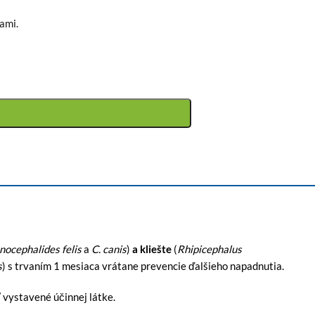
ami.
nocephalides felis
a
C. canis
)
a kliešte
(
Rhipicephalus
s
) s trvaním 1 mesiaca vrátane prevencie ďalšieho napadnutia.
ť vystavené účinnej látke.