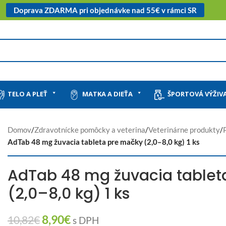
Doprava ZDARMA pri objednávke nad 55€ v rámci SR
TELO A PLEŤ
MATKA A DIEŤA
ŠPORTOVÁ VÝŽIV
Domov
/
Zdravotnícke pomôcky a veterina
/
Veterinárne produkty
/
AdTab 48 mg žuvacia tableta pre mačky (2,0–8,0 kg) 1 ks
AdTab 48 mg žuvacia tablet
(2,0–8,0 kg) 1 ks
8,90
€
10,82
€
s DPH