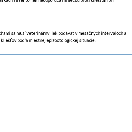
tkach sa tento liek neodporúča na liečbu proti kliešťom pri
chami sa musí veterinárny liek podávať v mesačných intervaloch a
kliešťov podľa miestnej epizootologickej situácie.