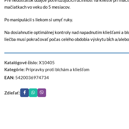
Pre nedostatok údajov potvrdzujúcich účinnosť na kliešte pri mačia
mačiatkach vo veku do 5 mesiacov.
Po manipulácii s liekom si umyť ruky.
Na dosiahnutie optimálnej kontroly nad napadnutím kliešťami a bl
liečba musí pokračovať počas celého obdobia výskytu bĺch a/alebo 
Katalógové číslo:
X10405
Kategórie:
Prípravky proti blchám a kliešťom
EAN:
5420036974734
Zdieľať: