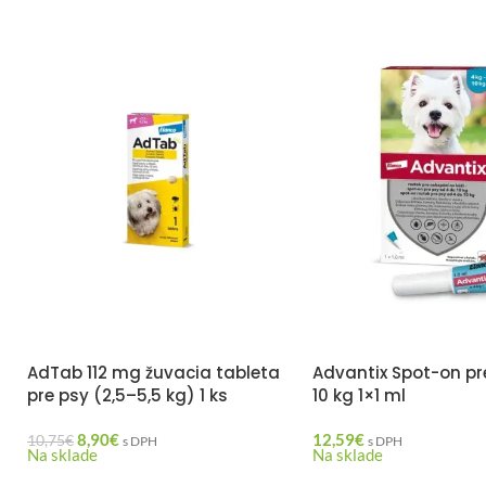
AdTab 112 mg žuvacia tableta
Advantix Spot-on pr
pre psy (2,5–5,5 kg) 1 ks
10 kg 1×1 ml
8,90
€
12,59
€
10,75
€
s DPH
s DPH
Na sklade
Na sklade