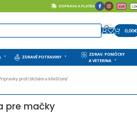
DOPRAVA A PLATBA
EUR
CZ
0,00
€
ZDRAV. POMÔCKY
A
ZDRAVÉ POTRAVINY
A VETERINA
Prípravky proti blchám a kliešťom
/
a pre mačky