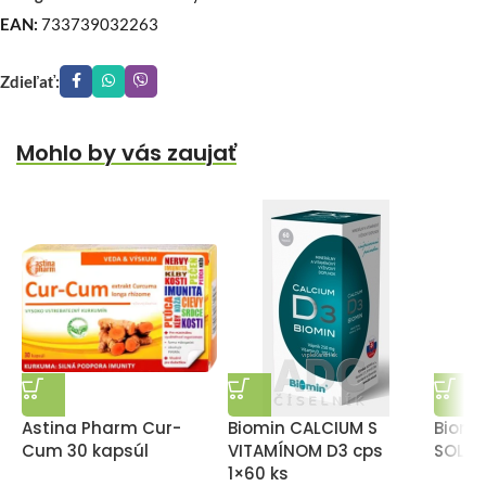
EAN:
733739032263
Zdieľať:
Mohlo by vás zaujať
Astina Pharm Cur-
Biomin CALCIUM S
Biomi
Cum 30 kapsúl
VITAMÍNOM D3 cps
SOLO 
1×60 ks