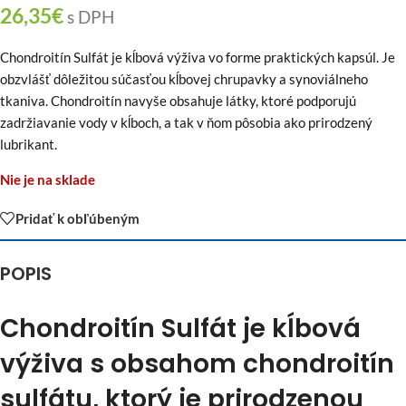
26,35
€
s DPH
Chondroitín Sulfát je kĺbová výživa vo forme praktických kapsúl. Je
obzvlášť dôležitou súčasťou kĺbovej chrupavky a synoviálneho
tkaniva. Chondroitín navyše obsahuje látky, ktoré podporujú
zadržiavanie vody v kĺboch, a tak v ňom pôsobia ako prirodzený
lubrikant.
Nie je na sklade
Pridať k obľúbeným
POPIS
Chondroitín Sulfát je kĺbová
výživa s obsahom chondroitín
sulfátu, ktorý je prirodzenou