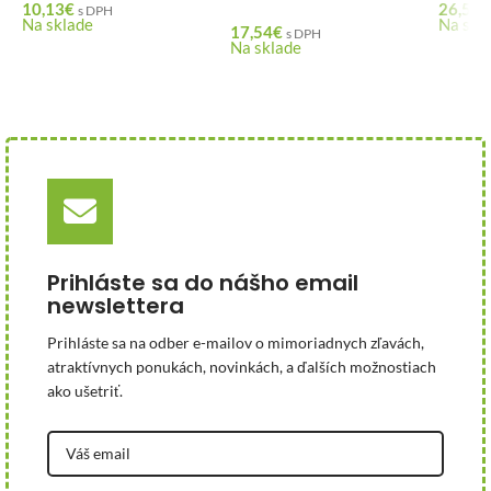
10,13
€
26,55
€
s DPH
Na sklade
Na skl
17,54
€
s DPH
Na sklade
Prihláste sa do nášho email
newslettera
Prihláste sa na odber e-mailov o mimoriadnych zľavách,
atraktívnych ponukách, novinkách, a ďalších možnostiach
ako ušetriť.