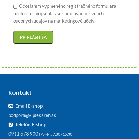
Odoslaním vyplneného registračného formulára
udeľujete svoj súhlas so spracúvaním svojich
osobných údajov na marketingové účely.
Kontakt
Email E-shop:
podpora@viplekaren.sk
Telefón E-shop:
0911 678 900
(Po - Pia 7:30 - 15:30)