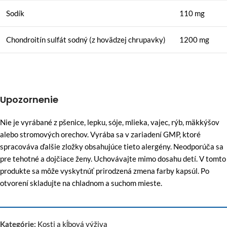
Sodík
110 mg
Chondroitín sulfát sodný (z hovädzej chrupavky)
1200 mg
Upozornenie
Nie je vyrábané z pšenice, lepku, sóje, mlieka, vajec, rýb, mäkkýšov
alebo stromových orechov. Vyrába sa v zariadení GMP, ktoré
spracováva ďalšie zložky obsahujúce tieto alergény. Neodporúča sa
pre tehotné a dojčiace ženy. Uchovávajte mimo dosahu detí. V tomto
produkte sa môže vyskytnúť prirodzená zmena farby kapsúl. Po
otvorení skladujte na chladnom a suchom mieste.
Kategórie:
Kosti a kĺbová výživa