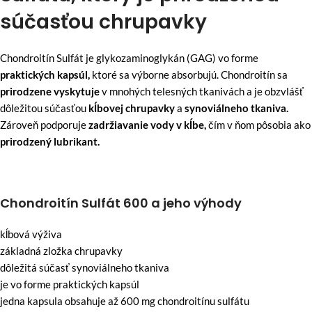
súčasťou chrupavky
Chondroitín Sulfát je glykozaminoglykán (GAG) vo forme
praktických kapsúl,
ktoré sa výborne absorbujú. Chondroitín sa
prirodzene vyskytuje
v mnohých telesných tkanivách a je obzvlášť
dôležitou súčasťou
kĺbovej chrupavky
a
synoviálneho tkaniva.
Zároveň podporuje
zadržiavanie vody v kĺbe,
čím v ňom pôsobia ako
prirodzený lubrikant.
Chondroitín Sulfát 600 a jeho výhody
kĺbová výživa
základná zložka chrupavky
dôležitá súčasť synoviálneho tkaniva
je vo forme praktických kapsúl
jedna kapsula obsahuje až 600 mg chondroitínu sulfátu