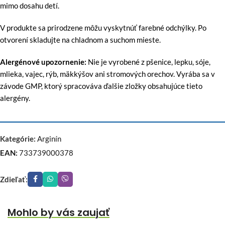
mimo dosahu detí.
V produkte sa prirodzene môžu vyskytnúť farebné odchýlky. Po
otvorení skladujte na chladnom a suchom mieste.
Alergénové upozornenie:
Nie je vyrobené z pšenice, lepku, sóje,
mlieka, vajec, rýb, mäkkýšov ani stromových orechov. Vyrába sa v
závode GMP, ktorý spracováva ďalšie zložky obsahujúce tieto
alergény.
Kategórie:
Arginín
EAN:
733739000378
Zdieľať:
Mohlo by vás zaujať