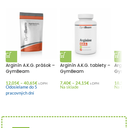
Arginín A.K.G. prášok –
Arginín A.K.G. tablety –
Argini
GymBeam
GymBeam
GymB
12,05
€
–
40,65
€
7,40
€
–
24,15
€
18,50
€
s DPH
s DPH
Odosielame do 5
Na sklade
Na skl
pracovných dní