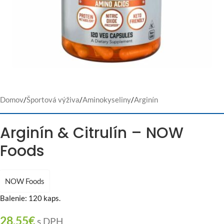
Domov
/
Športová výživa
/
Aminokyseliny
/
Arginín
Arginín & Citrulín – NOW
Foods
NOW Foods
Balenie: 120 kaps.
28,55
€
s DPH