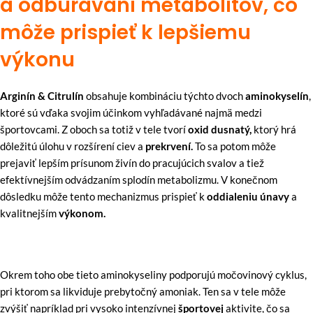
a odbúravaní metabolitov, čo
môže prispieť k lepšiemu
výkonu
Arginín & Citrulín
obsahuje kombináciu týchto dvoch
aminokyselín
,
ktoré sú vďaka svojim účinkom vyhľadávané najmä medzi
športovcami. Z oboch sa totiž v tele tvorí
oxid dusnatý,
ktorý hrá
dôležitú úlohu v rozšírení ciev a
prekrvení.
To sa potom môže
prejaviť lepším prísunom živín do pracujúcich svalov a tiež
efektívnejším odvádzaním splodín metabolizmu. V konečnom
dôsledku môže tento mechanizmus prispieť k
oddialeniu únavy
a
kvalitnejším
výkonom.
Okrem toho obe tieto aminokyseliny podporujú močovinový cyklus,
pri ktorom sa likviduje prebytočný amoniak. Ten sa v tele môže
zvýšiť napríklad pri vysoko intenzívnej
športovej
aktivite, čo sa