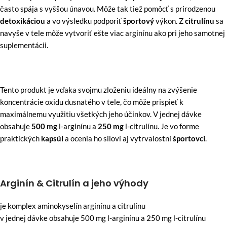
často spája s vyššou únavou. Môže tak tiež pomôcť s prirodzenou
detoxikáciou
a vo výsledku podporiť
športový
výkon. Z
citrulínu
sa
navyše v tele môže vytvoriť ešte viac arginínu ako pri jeho samotnej
suplementácii.
Tento produkt je vďaka svojmu zloženiu ideálny na zvýšenie
koncentrácie oxidu dusnatého v tele, čo môže prispieť k
maximálnemu využitiu všetkých jeho účinkov. V jednej dávke
obsahuje
500 mg
l-arginínu a
250 mg
l-citrulínu. Je vo forme
praktických
kapsúl
a ocenia ho siloví aj vytrvalostní
športovci
.
Arginín & Citrulín a jeho výhody
je komplex aminokyselín arginínu a citrulínu
v jednej dávke obsahuje 500 mg l-arginínu a 250 mg l-citrulínu