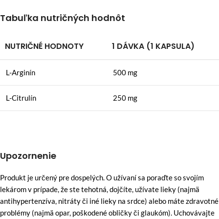
Tabuľka nutričných hodnôt
NUTRIČNÉ HODNOTY
1 DÁVKA (1 KAPSULA)
L-Arginín
500 mg
L-Citrulín
250 mg
Upozornenie
Produkt je určený pre dospelých. O užívaní sa poraďte so svojím
lekárom v prípade, že ste tehotná, dojčíte, užívate lieky (najmä
antihypertenzíva, nitráty či iné lieky na srdce) alebo máte zdravotné
problémy (najmä opar, poškodené obličky či glaukóm). Uchovávajte