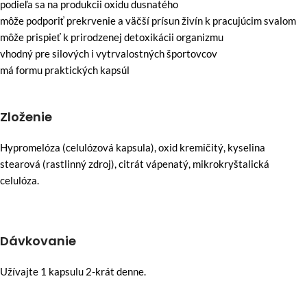
podieľa sa na produkcii oxidu dusnatého
môže podporiť prekrvenie a väčší prísun živín k pracujúcim svalom
môže prispieť k prirodzenej detoxikácii organizmu
vhodný pre silových i vytrvalostných športovcov
má formu praktických kapsúl
Zloženie
Hypromelóza (celulózová kapsula), oxid kremičitý, kyselina
stearová (rastlinný zdroj), citrát vápenatý, mikrokryštalická
celulóza.
Dávkovanie
Užívajte 1 kapsulu 2-krát denne.