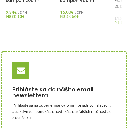
šampón 200 ml
šampon 400 ml
POSIL
200 m
9,34
€
16,00
€
s DPH
s DPH
Na sklade
Na sklade
14,50
€
Na skl
Prihláste sa do nášho email
newslettera
Prihláste sa na odber e-mailov o mimoriadnych zľavách,
atraktívnych ponukách, novinkách, a ďalších možnostiach
ako ušetriť.