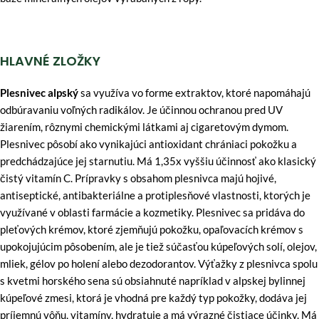
HLAVNÉ ZLOŽKY
Plesnivec alpský
sa využíva vo forme extraktov, ktoré napomáhajú
odbúravaniu voľných radikálov. Je účinnou ochranou pred UV
žiarením, rôznymi chemickými látkami aj cigaretovým dymom.
Plesnivec pôsobí ako vynikajúci antioxidant chrániaci pokožku a
predchádzajúce jej starnutiu. Má 1,35x vyššiu účinnosť ako klasický
čistý vitamín C. Prípravky s obsahom plesnivca majú hojivé,
antiseptické, antibakteriálne a protiplesňové vlastnosti, ktorých je
využívané v oblasti farmácie a kozmetiky. Plesnivec sa pridáva do
pleťových krémov, ktoré zjemňujú pokožku, opaľovacích krémov s
upokojujúcim pôsobením, ale je tiež súčasťou kúpeľových solí, olejov,
mliek, gélov po holení alebo dezodorantov. Výťažky z plesnivca spolu
s kvetmi horského sena sú obsiahnuté napríklad v alpskej bylinnej
kúpeľové zmesi, ktorá je vhodná pre každý typ pokožky, dodáva jej
príjemnú vôňu, vitamíny, hydratuje a má výrazné čistiace účinky. Má