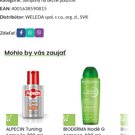
Kategórie:
Šampóny na bežné použitie
EAN:
4001638590815
Distribútor:
WELEDA spol. s r.o., org. zl., SVK
Zdieľať:
Mohlo by vás zaujať
ALPECIN Tuning
BIODERMA Nodé G
Biosc