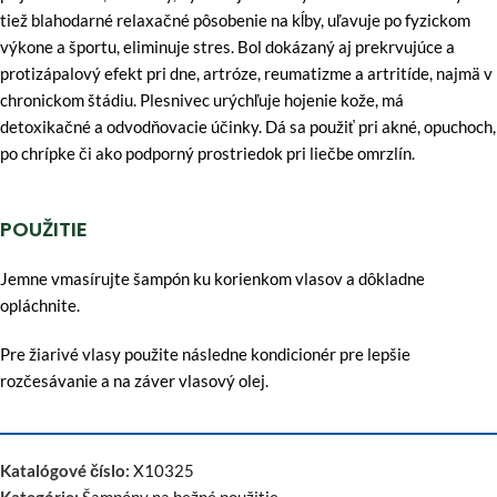
tiež blahodarné relaxačné pôsobenie na kĺby, uľavuje po fyzickom
výkone a športu, eliminuje stres. Bol dokázaný aj prekrvujúce a
protizápalový efekt pri dne, artróze, reumatizme a artritíde, najmä v
chronickom štádiu. Plesnivec urýchľuje hojenie kože, má
detoxikačné a odvodňovacie účinky. Dá sa použiť pri akné, opuchoch,
po chrípke či ako podporný prostriedok pri liečbe omrzlín.
POUŽITIE
Jemne vmasírujte šampón ku korienkom vlasov a dôkladne
opláchnite.
Pre žiarivé vlasy použite následne kondicionér pre lepšie
rozčesávanie a na záver vlasový olej.
Katalógové číslo:
X10325