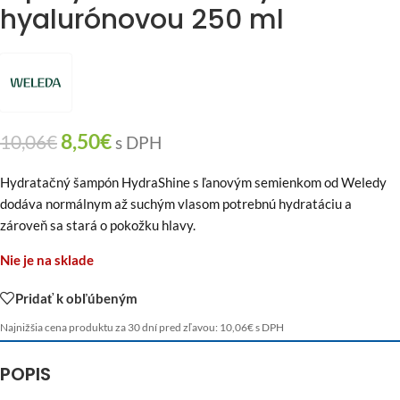
hyalurónovou 250 ml
8,50
€
10,06
€
s DPH
Hydratačný šampón HydraShine s ľanovým semienkom od Weledy
dodáva normálnym až suchým vlasom potrebnú hydratáciu a
zároveň sa stará o pokožku hlavy.
Nie je na sklade
Pridať k obľúbeným
Najnižšia cena produktu za 30 dní pred zľavou:
10,06
€
s DPH
POPIS