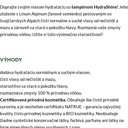
Doprajte svojim vlasom hydratáciu so
šampónom HydraShine!
Jeho
zloženie s Linum Alpinum (ľanové semienko) pestovaným vo
švajčiarskych Alpách čistí normálne a suché vlasy od nečistôt a
mazu a zároveň sa stará o pokožku hlavy. Rozmazná vaše zmysly
prírodnou vôňou. Užite si túto výnimočnú starostlivosť!
VÝHODY
dodáva hydratáciu normálnym a suchým vlasom,
čistí vlasy od nečistôt a mazu,
starostlivo sa stará o pokožku hlavy,
rozmaznáva zmysly 100 % prírodnou vôňou.
Certifikovaná prírodná kozmetika.
Obsahuje iba čisté prírodné
suroviny a je nositeľom certifikátu NATRUE – garancia najvyššej
kvality čisto prírodnej kozmetiky a BIO kozmetiky. Neobsahuje
žiadne syntetické konzervačné látky, farbivá, parfumy ani látky na
báze minerálnych olejov vyrábaných z ropy.