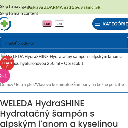
Skip to navigation
Doprava ZDARMA nad 55€ v rámci SR.
Skip to main content
KATEGÓRIE
EUR
CZK
VYPR
EDAN
É
2+1
Domov
/
Telo a pleť
/
Vlasová kozmetika
/
Šampóny na bežné použitie
WELEDA HydraSHINE
Hydratačný šampón s
alpským ľanom a kyselinou