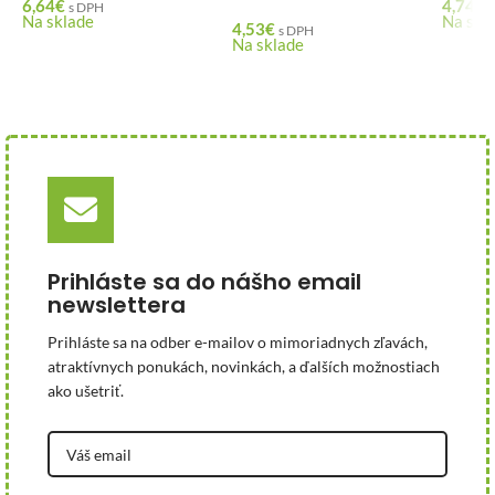
6,64
€
4,74
€
s DPH
Na sklade
Na skl
4,53
€
s DPH
Na sklade
Prihláste sa do nášho email
newslettera
Prihláste sa na odber e-mailov o mimoriadnych zľavách,
atraktívnych ponukách, novinkách, a ďalších možnostiach
ako ušetriť.