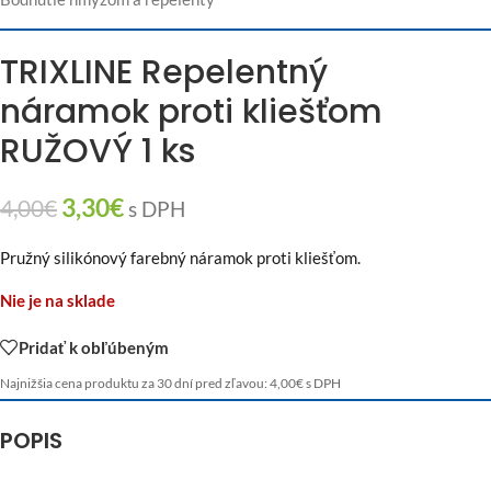
TRIXLINE Repelentný
náramok proti kliešťom
RUŽOVÝ 1 ks
3,30
€
4,00
€
s DPH
Pružný silikónový farebný náramok proti kliešťom.
Nie je na sklade
Pridať k obľúbeným
Najnižšia cena produktu za 30 dní pred zľavou:
4,00
€
s DPH
POPIS