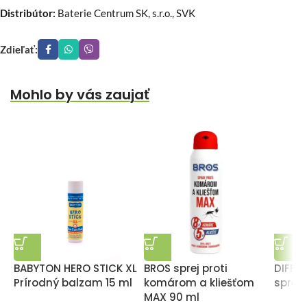
Distribútor:
Baterie Centrum SK, s.r.o., SVK
Zdieľať:
Mohlo by vás zaujať
BABYTON HERO STICK XL
BROS sprej proti
DIFFUS
Prírodný balzam 15 ml
komárom a kliešťom
sprej 
MAX 90 ml