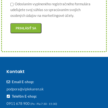
Odoslaním vyplneného registračného formulára
udeľujete svoj súhlas so spracúvaním svojich
osobných údajov na marketingové účely.
Kontakt
Email E-shop:
podpora@viplekaren.sk
Telefón E-shop:
0911 678 900
(Po - Pia 7:30 - 15:30)