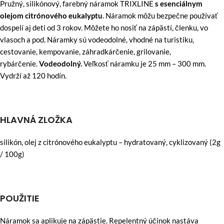
Pružný, silikónový, farebný náramok TRIXLINE
s esenciálnym
olejom citrónového eukalyptu
. Náramok môžu bezpečne používať
dospelí aj deti od 3 rokov. Môžete ho nosiť na zápästí, členku, vo
vlasoch a pod. Náramky sú vodeodolné, vhodné na turistiku,
cestovanie, kempovanie, záhradkárčenie, grilovanie,
rybárčenie.
Vodeodolný.
Veľkosť náramku je 25 mm – 300 mm.
Vydrží až 120 hodín.
HLAVNÁ ZLOŽKA
silikón, olej z citrónového eukalyptu – hydratovaný, cyklizovaný (2g
/ 100g)
POUŽITIE
Náramok sa aplikuje na zápästie. Repelentný účinok nastáva