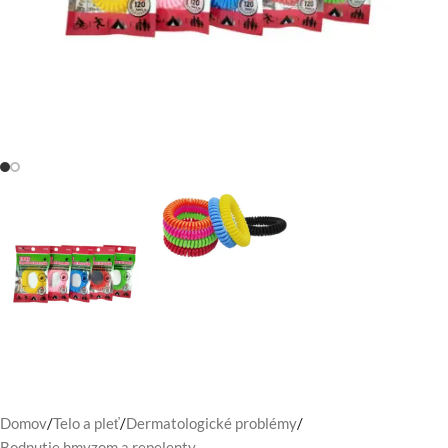
Domov
/
Telo a pleť
/
Dermatologické problémy
/
Bodnutie hmyzom a repelenty