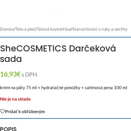
Domov
/
Telo a pleť
/
Telová kozmetika
/
Starostlivosť o ruky a nechty
SheCOSMETICS Darčeková
sada
16,93
€
s DPH
krém na päty 75 ml + hydratačné ponožky + saténová pena 100 ml
Nie je na sklade
Pridať k obľúbeným
POPIS