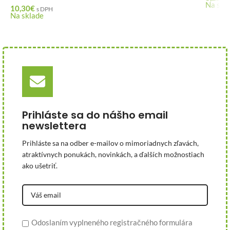
Na skl
10,30
€
s DPH
Na sklade
Prihláste sa do nášho email
newslettera
Prihláste sa na odber e-mailov o mimoriadnych zľavách,
atraktívnych ponukách, novinkách, a ďalších možnostiach
ako ušetriť.
Odoslaním vyplneného registračného formulára