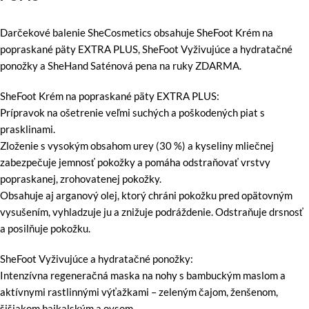
Darčekové balenie SheCosmetics obsahuje SheFoot Krém na
popraskané päty EXTRA PLUS, SheFoot Vyživujúce a hydratačné
ponožky a SheHand Saténová pena na ruky ZDARMA.
SheFoot Krém na popraskané päty EXTRA PLUS:
Prípravok na ošetrenie veľmi suchých a poškodených piat s
prasklinami.
Zloženie s vysokým obsahom urey (30 %) a kyseliny mliečnej
zabezpečuje jemnosť pokožky a pomáha odstraňovať vrstvy
popraskanej, zrohovatenej pokožky.
Obsahuje aj arganový olej, ktorý chráni pokožku pred opätovným
vysušením, vyhladzuje ju a znižuje podráždenie. Odstraňuje drsnosť
a posilňuje pokožku.
SheFoot Vyživujúce a hydratačné ponožky:
Intenzívna regeneračná maska na nohy s bambuckým maslom a
aktívnymi rastlinnými výťažkami – zeleným čajom, ženšenom,
šišiakom bajkalským a ovsom.