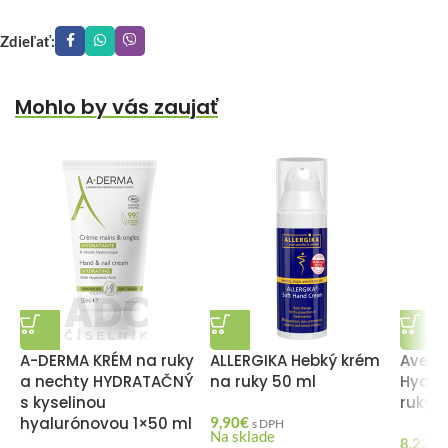
Zdieľať:
Mohlo by vás zaujať
A-DERMA KRÉM na ruky
ALLERGIKA Hebký krém
Aveeno
a nechty HYDRATAČNÝ
na ruky 50 ml
Hydra
s kyselinou
ruky 7
hyalurónovou 1×50 ml
9,90
€
s DPH
Na sklade
8,22
€