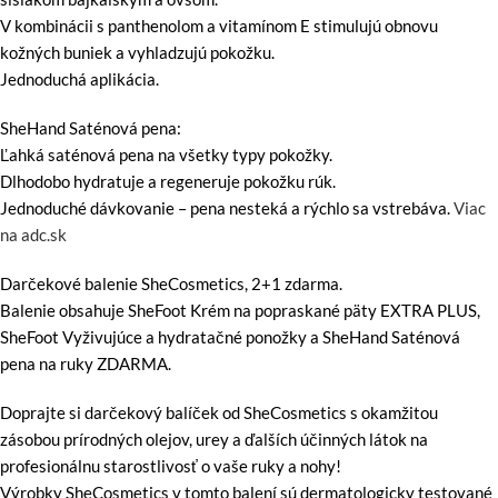
V kombinácii s panthenolom a vitamínom E stimulujú obnovu
kožných buniek a vyhladzujú pokožku.
Jednoduchá aplikácia.
SheHand Saténová pena:
Ľahká saténová pena na všetky typy pokožky.
Dlhodobo hydratuje a regeneruje pokožku rúk.
Jednoduché dávkovanie – pena nesteká a rýchlo sa vstrebáva.
Viac
na adc.sk
Darčekové balenie SheCosmetics, 2+1 zdarma.
Balenie obsahuje SheFoot Krém na popraskané päty EXTRA PLUS,
SheFoot Vyživujúce a hydratačné ponožky a SheHand Saténová
pena na ruky ZDARMA.
Doprajte si darčekový balíček od SheCosmetics s okamžitou
zásobou prírodných olejov, urey a ďalších účinných látok na
profesionálnu starostlivosť o vaše ruky a nohy!
Výrobky SheCosmetics v tomto balení sú dermatologicky testované