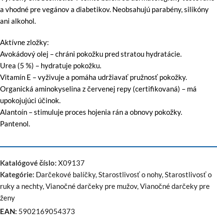
a vhodné pre vegánov a diabetikov. Neobsahujú parabény, silikóny
ani alkohol.
Aktívne zložky:
Avokádový olej – chráni pokožku pred stratou hydratácie.
Urea (5 %) – hydratuje pokožku.
Vitamín E – vyživuje a pomáha udržiavať pružnosť pokožky.
Organická aminokyselina z červenej repy (certifikovaná) – má
upokojujúci účinok.
Alantoín – stimuluje proces hojenia rán a obnovy pokožky.
Pantenol.
Katalógové číslo:
X09137
Kategórie:
Darčekové balíčky
,
Starostlivosť o nohy
,
Starostlivosť o
ruky a nechty
,
Vianočné darčeky pre mužov
,
Vianočné darčeky pre
ženy
EAN:
5902169054373