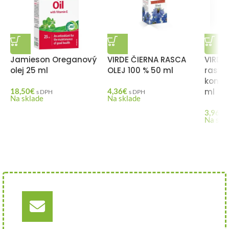
Jamieson Oreganový
VIRDE ČIERNA RASCA
VIRDE
olej 25 ml
OLEJ 100 % 50 ml
rastli
konop
18,50
€
4,36
€
ml
s DPH
s DPH
Na sklade
Na sklade
3,96
€
Na skl