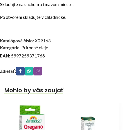
Skladujte na suchom a tmavom mieste.
Po otvorení skladujte v chladničke.
Katalógové číslo:
X09163
Kategórie:
Prírodné oleje
EAN:
5997259371768
Zdieľať:
Mohlo by vás zaujať