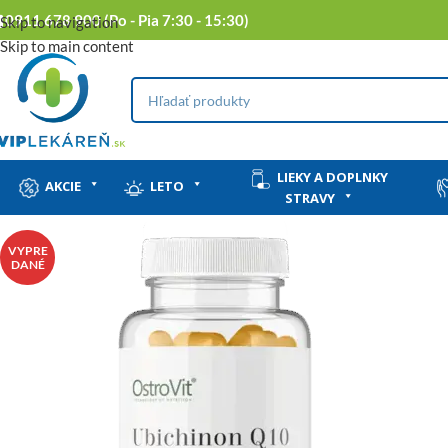
0911 678 900 (Po - Pia 7:30 - 15:30)
Skip to navigation
Skip to main content
LIEKY A DOPLNKY
AKCIE
LETO
STRAVY
VYPRE
DANÉ