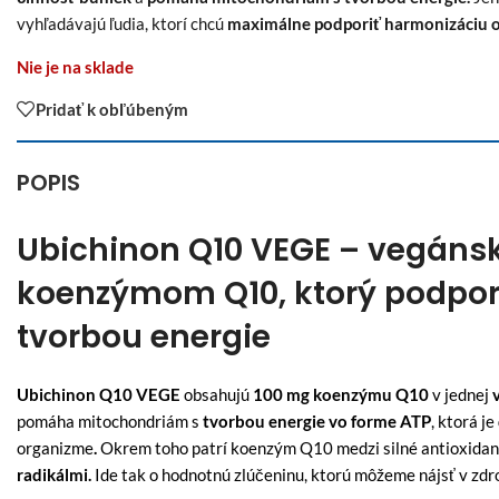
vyhľadávajú ľudia, ktorí chcú
maximálne podporiť harmonizáciu 
Nie je na sklade
Pridať k obľúbeným
POPIS
Ubichinon Q10 VEGE – vegáns
koenzýmom Q10, ktorý podpor
tvorbou energie
Ubichinon Q10 VEGE
obsahujú
100 mg koenzýmu Q10
v jednej
pomáha mitochondriám s
tvorbou energie vo forme ATP
, ktorá je
organizme
.
Okrem toho patrí koenzým Q10 medzi silné antioxidan
radikálmi.
Ide tak o hodnotnú zlúčeninu, ktorú môžeme nájsť v zdro