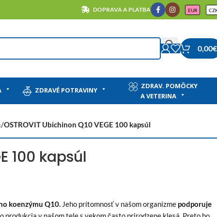
DOPRAVA A PLATBA
EUR
CZ
0,00
€
ZDRAV. POMÔCKY
A
ZDRAVÉ POTRAVINY
A VETERINA
a
/
OSTROVIT Ubichinon Q10 VEGE 100 kapsúl
E 100 kapsúl
ho koenzýmu Q10.
Jeho prítomnosť v našom organizme
podporuje
o produkcia v našom tele s vekom často prirodzene klesá. Preto ho