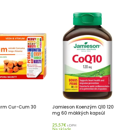
arm Cur-Cum 30
Jamieson Koenzým Q10 120
mg 60 mäkkých kapsúl
25,57
€
H
s DPH
Na sklade