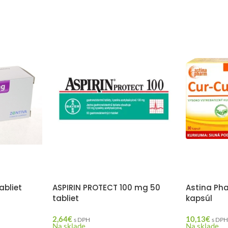
abliet
ASPIRIN PROTECT 100 mg 50
Astina Ph
tabliet
kapsúl
2,64
€
10,13
€
s DPH
s DP
Na sklade
Na sklade