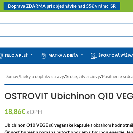
Doprava ZDARMA pri objednávke nad 55€ v rámci SR
TELO A PLEŤ
MATKA A DIEŤA
ŠPORTOVÁ VÝŽIV
Domov
/
Lieky a doplnky stravy
/
Srdce, žily a cievy
/
Posilnenie srdc
OSTROVIT Ubichinon Q10 VEG
18,86
€
s DPH
Ubichinon Q10 VEGE
sú
vegánske kapsule
s obsahom
hodnotné
činnosť buniek
a
pomáha mitochondriám s tvorbou energie.
Jeh