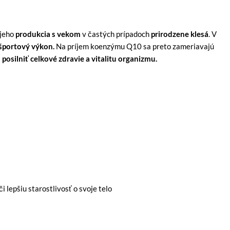
 jeho
produkcia s vekom
v častých prípadoch
prirodzene klesá
. V
 športový výkon.
Na príjem koenzýmu Q10 sa preto zameriavajú
 posilniť celkové zdravie a vitalitu organizmu.
i lepšiu starostlivosť o svoje telo