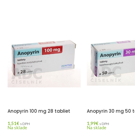
Anopyrin 100 mg 28 tabliet
Anopyrin 30 mg 50 t
1,51
€
1,99
€
s DPH
s DPH
Na sklade
Na sklade