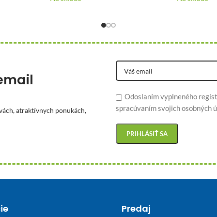
email
Odoslaním vyplneného regist
spracúvaním svojich osobných ú
vách, atraktívnych ponukách,
ie
Predaj