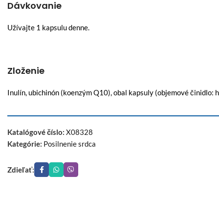
Dávkovanie
Užívajte 1 kapsulu denne.
Zloženie
Inulín, ubichinón (koenzým Q10), obal kapsuly (objemové činidlo:
Katalógové číslo:
X08328
Kategórie:
Posilnenie srdca
Zdieľať: