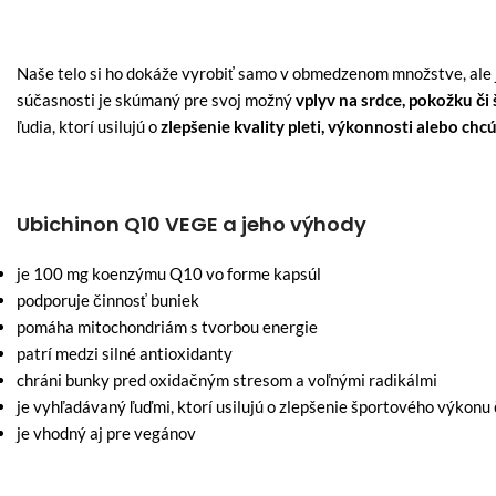
Naše telo si ho dokáže vyrobiť samo v obmedzenom množstve, ale
súčasnosti je skúmaný pre svoj možný
vplyv na srdce, pokožku či
ľudia, ktorí usilujú o
zlepšenie kvality pleti, výkonnosti alebo chcú
Ubichinon Q10 VEGE a jeho výhody
je 100 mg koenzýmu Q10 vo forme kapsúl
podporuje činnosť buniek
pomáha mitochondriám s tvorbou energie
patrí medzi silné antioxidanty
chráni bunky pred oxidačným stresom a voľnými radikálmi
je vyhľadávaný ľuďmi, ktorí usilujú o zlepšenie športového výkonu č
je vhodný aj pre vegánov