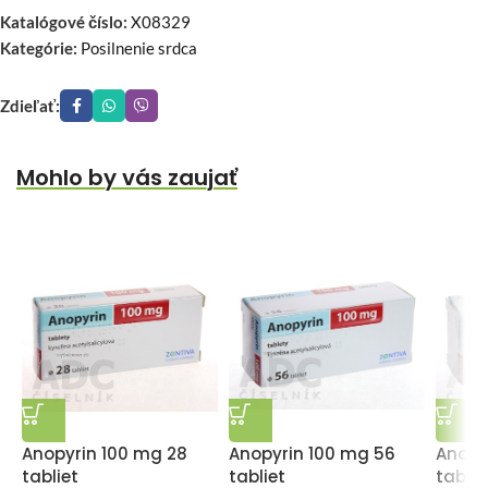
Katalógové číslo:
X08329
Kategórie:
Posilnenie srdca
Zdieľať:
Mohlo by vás zaujať
Anopyrin 100 mg 28
Anopyrin 100 mg 56
Anopy
tabliet
tabliet
tablie