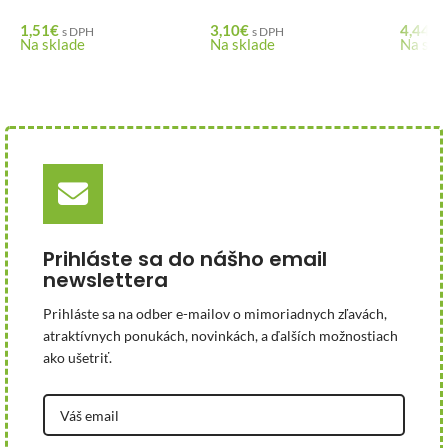
1,51
€
3,10
€
4,44
€
s DPH
s DPH
Na sklade
Na sklade
Na skl
Prihláste sa do nášho email
newslettera
Prihláste sa na odber e-mailov o mimoriadnych zľavách,
atraktívnych ponukách, novinkách, a ďalších možnostiach
ako ušetriť.