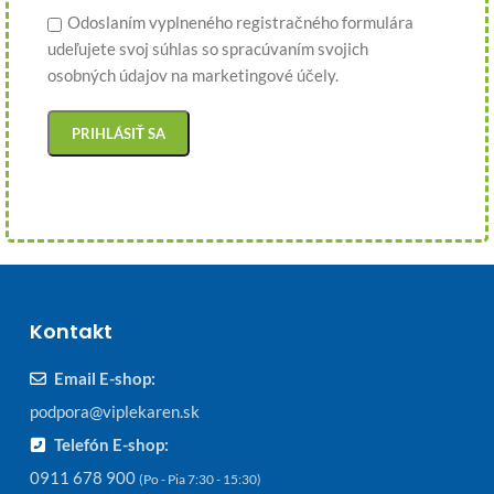
Odoslaním vyplneného registračného formulára
udeľujete svoj súhlas so spracúvaním svojich
osobných údajov na marketingové účely.
Kontakt
Email E-shop:
podpora@viplekaren.sk
Telefón E-shop:
0911 678 900
(Po - Pia 7:30 - 15:30)