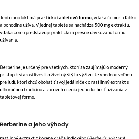
Tento produkt má praktickú
tabletovú formu,
vďaka čomu sa ľahko
a pohodlne užíva. V jednej tablete sa nachádza 500 mg extraktu,
vďaka čomu predstavuje praktickú a presne dávkovanú formu
užívania.
Berberine je určený pre všetkých, ktorí sa zaujímajú o moderný
prístup k starostlivosti o životný štýl a výživu. Je vhodnou voľbou
pre ľudí, ktorí chcú obohatiť svoj jedálniček o rastlinný extrakt s
dlhoročnou tradíciou a zároveň ocenia jednoduchosť užívania v
tabletovej forme.
Berberine a jeho výhody
rastlinný extrakt z koreňa dráča indického (
Berberis aristata
)