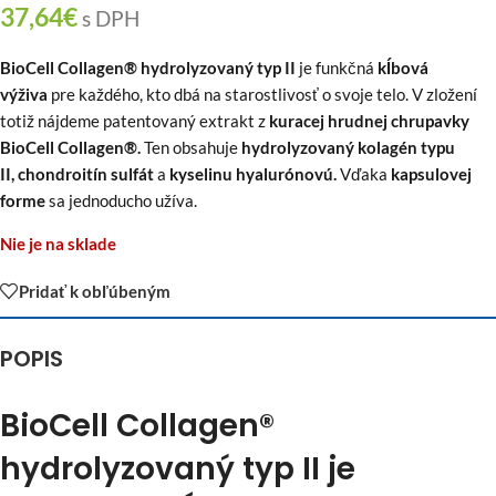
37,64
€
s DPH
BioCell Collagen® hydrolyzovaný typ II
je funkčná
kĺbová
výživa
pre každého, kto dbá na starostlivosť o svoje telo. V zložení
totiž nájdeme patentovaný extrakt z
kuracej hrudnej chrupavky
BioCell Collagen®.
Ten obsahuje
hydrolyzovaný kolagén typu
II,
chondroitín sulfát
a
kyselinu hyalurónovú.
Vďaka
kapsulovej
forme
sa jednoducho užíva.
Nie je na sklade
Pridať k obľúbeným
POPIS
BioCell Collagen®
hydrolyzovaný typ II je