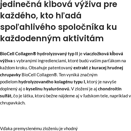
jedinečná kĺbová výživa pre
každého, kto hľadá
spoľahlivého spoločníka ku
každodenným aktivitám
BioCell Collagen® hydrolyzovaný typ II
je
viaczložková kĺbová
výživa
s vybranými ingredienciami, ktoré budú vašim parťákom na
každom kroku. Obsahuje patentovaný
extrakt z kuracej hrudnej
chrupavky
BioCell Collagen®. Ten vyniká značným
podielom
hydrolyzovaného kolagénu typu I,
ktorý je navyše
doplnený aj o
kyselinu hyalurónovú.
V zložení je aj
chondroitín
sulfát,
čo je látka, ktorú bežne nájdeme aj v ľudskom tele, napríklad v
chrupavkách.
Vďaka premyslenému zloženiu je vhodný