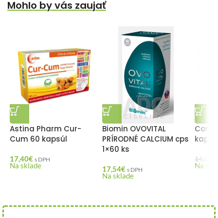
Mohlo by vás zaujať
Astina Pharm Cur-
Biomin OVOVITAL
Condr
Cum 60 kapsúl
PRÍRODNÉ CALCIUM cps
kapsú
1×60 ks
17,40
€
14,12
€
s DPH
Na sklade
Na skl
17,54
€
s DPH
Na sklade