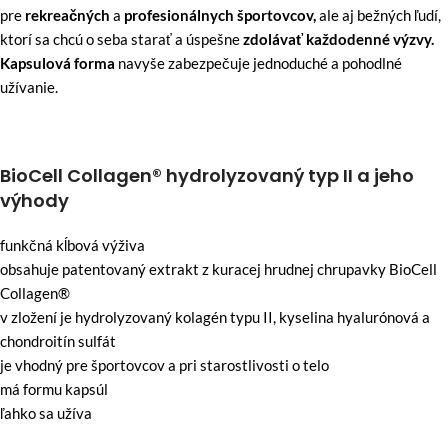
pre
rekreačných
a
profesionálnych športovcov,
ale aj bežných ľudí,
ktorí sa chcú o seba starať a úspešne
zdolávať každodenné výzvy.
Kapsulová forma
navyše zabezpečuje jednoduché a pohodlné
užívanie.
BioCell Collagen® hydrolyzovaný typ II a jeho
výhody
funkčná kĺbová výživa
obsahuje patentovaný extrakt z kuracej hrudnej chrupavky BioCell
Collagen®
v zložení je hydrolyzovaný kolagén typu II, kyselina hyalurónová a
chondroitín sulfát
je vhodný pre športovcov a pri starostlivosti o telo
má formu kapsúl
ľahko sa užíva