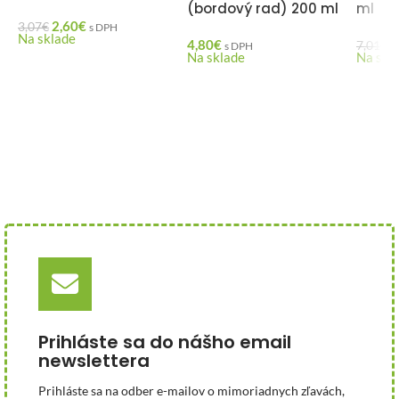
(bordový rad) 200 ml
ml
2,60
€
3,07
€
s DPH
Na sklade
4,80
€
6
7,01
€
s DPH
Na sklade
Na skl
Prihláste sa do nášho email
newslettera
Prihláste sa na odber e-mailov o mimoriadnych zľavách,