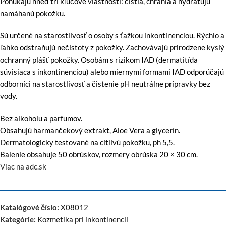
Ponúkajú hneď tri kľúčové vlastnosti: čistia, chránia a hydratujú
namáhanú pokožku.
Sú určené na starostlivosť o osoby s ťažkou inkontinenciou. Rýchlo a
ľahko odstraňujú nečistoty z pokožky. Zachovávajú prirodzene kyslý
ochranný plášť pokožky. Osobám s rizikom IAD (dermatitída
súvisiaca s inkontinenciou) alebo miernymi formami IAD odporúčajú
odborníci na starostlivosť a čistenie pH neutrálne prípravky bez
vody.
Bez alkoholu a parfumov.
Obsahujú harmančekový extrakt, Aloe Vera a glycerín.
Dermatologicky testované na citlivú pokožku, ph 5,5.
Balenie obsahuje 50 obrúskov, rozmery obrúska 20 × 30 cm.
Viac na adc.sk
Katalógové číslo:
X08012
Kategórie:
Kozmetika pri inkontinencii