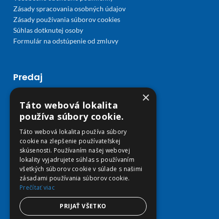
Zásady spracovania osobných údajov
Zásady používania súborov cookies
Súhlas dotknutej osoby
Formulár na odstúpenie od zmluvy
Predaj
×
Môj účet
Táto webová lokalita
Obľúbené
používa súbory cookie.
Košík
Doprava a platba
Táto webová lokalita používa súbory
cookie na zlepšenie používateľskej
skúsenosti. Používaním našej webovej
lokality vyjadrujete súhlas s používaním
všetkých súborov cookie v súlade s našimi
zásadami používania súborov cookie.
Prečítať viac
PRIJAŤ VŠETKO