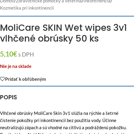
Domov
/
Zdravotnícke pomôcky a veterina
/
Inkontinencia
/
Kozmetika pri inkontinencii
MoliCare SKIN Wet wipes 3v1
vlhčené obrúsky 50 ks
5,10
€
s DPH
Nie je na sklade
Pridať k obľúbeným
POPIS
Vlhčené obrúsky MoliCare Skin 3v1 slúžia na rýchle a šetrné
čistenie pokožky pri inkontinencii bez použitia vody. Účinne
neutralizujú zápach a sú vhodné na citlivú a podráždenú pokožku.