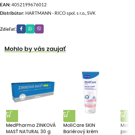
EAN:
4052199676012
Distribútor:
HARTMANN - RICO spol. s r.o., SVK
Zdieľať:
Mohlo by vás zaujať
MedPharma ZINKOVÁ
MoliCare SKIN
MoliC
MASŤ NATURAL 30 g
Bariérový krém
pena 