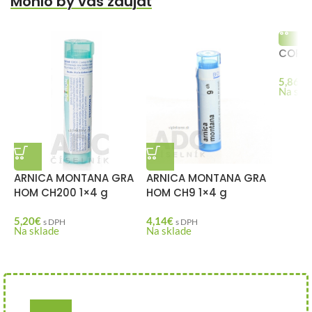
Mohlo by vás zaujať
CORYZ
5,86
€
Na skl
ARNICA MONTANA GRA
ARNICA MONTANA GRA
HOM CH200 1×4 g
HOM CH9 1×4 g
5,20
€
4,14
€
s DPH
s DPH
Na sklade
Na sklade