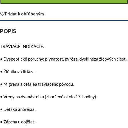
Pridať k obľúbeným
POPIS
TRÁVIACE INDIKÁCIE:
• Dyspeptické poruchy: plynatosť, pyróza, dyskinéza žlčových ciest.
• Žlčníková litiáza.
• Migréna a cefalea tráviaceho pôvodu.
• Vredy na dvanástniku (zhoršené okolo 17. hodiny).
• Detská anorexia.
• Zápcha u dojčiat.