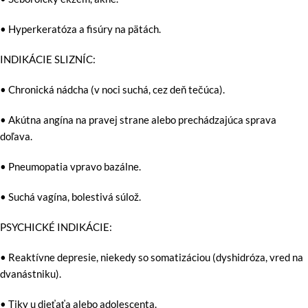
• Hyperkeratóza a fisúry na pätách.
INDIKÁCIE SLIZNÍC:
• Chronická nádcha (v noci suchá, cez deň tečúca).
• Akútna angína na pravej strane alebo prechádzajúca sprava
doľava.
• Pneumopatia vpravo bazálne.
• Suchá vagína, bolestivá súlož.
PSYCHICKÉ INDIKÁCIE:
• Reaktívne depresie, niekedy so somatizáciou (dyshidróza, vred na
dvanástniku).
• Tiky u dieťaťa alebo adolescenta.