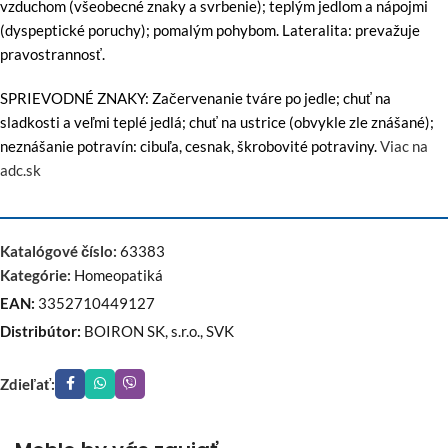
vzduchom (všeobecné znaky a svrbenie); teplým jedlom a nápojmi
(dyspeptické poruchy); pomalým pohybom. Lateralita: prevažuje
pravostrannosť.
SPRIEVODNÉ ZNAKY: Začervenanie tváre po jedle; chuť na
sladkosti a veľmi teplé jedlá; chuť na ustrice (obvykle zle znášané);
neznášanie potravín: cibuľa, cesnak, škrobovité potraviny.
Viac na
adc.sk
Katalógové číslo:
63383
Kategórie:
Homeopatiká
EAN:
3352710449127
Distribútor:
BOIRON SK, s.r.o., SVK
Zdieľať: