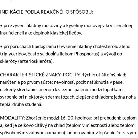
INDIKÁCIE PODĽA REAKČNÉHO SPÔSOBU:
• pri zvýšení hladiny močoviny a kyseliny močovej v krvi, renálnej
insuficiencii ako doplnok klasickej liečby.
• pri poruchách lipidogramu (zvýšenie hladiny cholesterolu alebo
triglyceridov, často sa dopĺňa liekom Phosphorus) a vývoji do
sklerózy (arterioskleróza).
CHARAKTERISTICKÉ ZNAKY- POCITY: Rýchlo utíšiteľný hlad;
nasýtenie po prvom súste; nevoľnosť, pocit nafúknutia v páse,
niekedy škvŕkanie smerom k slezine; pálenie medzi lopatkami;
svrbenie pri niektorých dermatózach, zlepšené chladom; jedna noha
teplá, druhá studená.
MODALITY: Zhoršenie medzi 16.-20. hodinou; pri prebudení; teplom,
aj keď je celkovo citlivý na chlad (teplom v miestnosti alebo teplom
spôsobeným svalovou námahou); odporovaním. Zlepšenie čerstvým