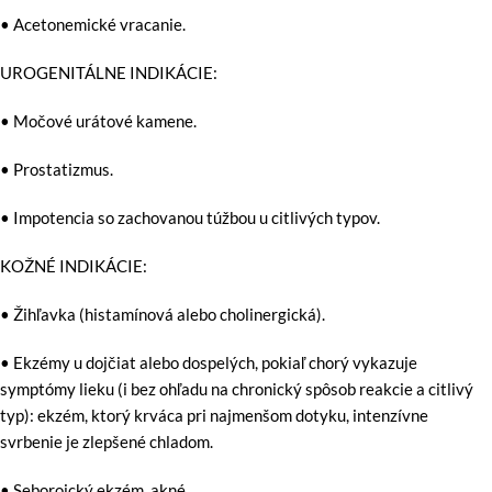
• Acetonemické vracanie.
UROGENITÁLNE INDIKÁCIE:
• Močové urátové kamene.
• Prostatizmus.
• Impotencia so zachovanou túžbou u citlivých typov.
KOŽNÉ INDIKÁCIE:
• Žihľavka (histamínová alebo cholinergická).
• Ekzémy u dojčiat alebo dospelých, pokiaľ chorý vykazuje
symptómy lieku (i bez ohľadu na chronický spôsob reakcie a citlivý
typ): ekzém, ktorý krváca pri najmenšom dotyku, intenzívne
svrbenie je zlepšené chladom.
• Seboroický ekzém, akné.