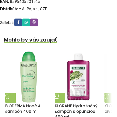
EAN:
8595605201515
Distribútor:
ALPA, a.s., CZE
Zdieľať:
Mohlo by vás zaujať
BIODERMA Nodé A
KLORANE Hydratačný
KLORA
šampón 400 ml
šampón s opunciou
pivón
400 ml