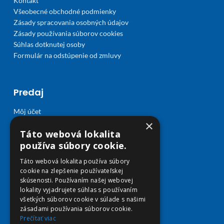
Kontakt
Všeobecné obchodné podmienky
Zásady spracovania osobných údajov
Zásady používania súborov cookies
Súhlas dotknutej osoby
Formulár na odstúpenie od zmluvy
Predaj
Môj účet
Obľúbené
×
Táto webová lokalita
Košík
používa súbory cookie.
Doprava a platba
Táto webová lokalita používa súbory
cookie na zlepšenie používateľskej
skúsenosti. Používaním našej webovej
lokality vyjadrujete súhlas s používaním
všetkých súborov cookie v súlade s našimi
zásadami používania súborov cookie.
Prečítať viac