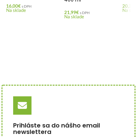
16,00
€
20,30
€
s DPH
Na sklade
Na skl
21,99
€
s DPH
Na sklade
Prihláste sa do nášho email
newslettera