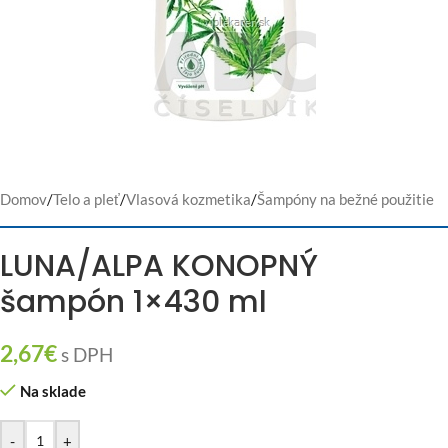
Domov
/
Telo a pleť
/
Vlasová kozmetika
/
Šampóny na bežné použitie
LUNA/ALPA KONOPNÝ
šampón 1×430 ml
2,67
€
s DPH
Na sklade
-
+