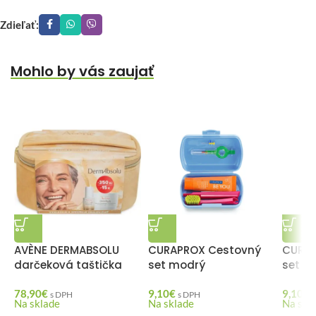
Zdieľať:
Mohlo by vás zaujať
AVÈNE DERMABSOLU
CURAPROX Cestovný
CURAP
darčeková taštička
set modrý
set o
78,90
€
9,10
€
9,10
€
s DPH
s DPH
Na sklade
Na sklade
Na skl