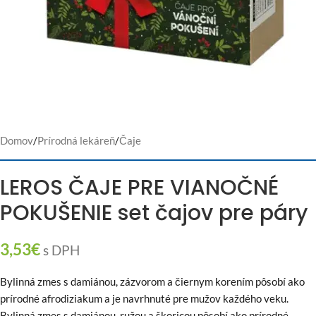
Domov
/
Prírodná lekáreň
/
Čaje
LEROS ČAJE PRE VIANOČNÉ
POKUŠENIE set čajov pre páry
3,53
€
s DPH
Bylinná zmes s damiánou, zázvorom a čiernym korením pôsobí ako
prírodné afrodiziakum a je navrhnuté pre mužov každého veku.
Bylinná zmes s damiánou, ružou a škoricou pôsobí ako prírodné