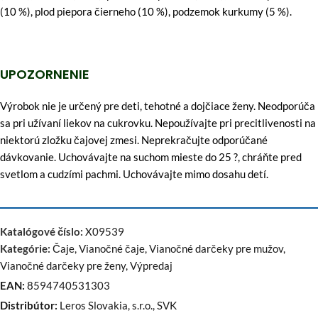
(10 %), plod piepora čierneho (10 %), podzemok kurkumy (5 %).
UPOZORNENIE
Výrobok nie je určený pre deti, tehotné a dojčiace ženy. Neodporúča
sa pri užívaní liekov na cukrovku. Nepoužívajte pri precitlivenosti na
niektorú zložku čajovej zmesi. Neprekračujte odporúčané
dávkovanie. Uchovávajte na suchom mieste do 25 ?, chráňte pred
svetlom a cudzími pachmi. Uchovávajte mimo dosahu detí.
Katalógové číslo:
X09539
Kategórie:
Čaje
,
Vianočné čaje
,
Vianočné darčeky pre mužov
,
Vianočné darčeky pre ženy
,
Výpredaj
EAN:
8594740531303
Distribútor:
Leros Slovakia, s.r.o., SVK