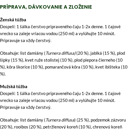
PRÍPRAVA, DÁVKOVANIE A ZLOŽENIE
Ženská túžba
Dospelí: 1 šálka čerstvo pripraveného čaju 1-2x denne. 1 čajové
vrecko sa zaleje vriacou vodou (250 ml) a vylúhujte 10 minút.
Pripravuje sa vždy čerstvý.
Obsahuje: list damiány (
Turnera diffusa)
(20 %), jablká (15 %), plod
šípky (15 %), kvet ruže stolistej (10 %), plod piepora čierneho (10
%), kôra škorice (10 %), pomarančová kôra (10 %), kvet ibišteka (10
%).
Mužská túžba
Dospelí: 1 šálka čerstvo pripraveného čaju 1-2x denne. 1 čajové
vrecko sa zaleje vriacou vodou (250 ml) a vylúhujte 10 minút.
Pripravuje sa vždy čerstvý.
Obsahuje: list damiány (
Turnera diffusa
) (25 %), podzemok zázvoru
(20 %), rooibos (20 %), petržlenový koreň (10 %), chrenový koreň