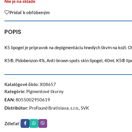
Nie je na sklade
Pridať k obľúbeným
POPIS
K5 lipogel je prípravok na depigmentáciu hnedých škvŕn na koži.
K5®, Pidobenzon 4%, Anti-brown spots skin lipogel, 40ml. K5® lip
Katalógové číslo:
X08657
Kategórie:
Pigmentové škvrny
EAN:
8055002950619
Distribútor:
ProFound Bratislava, s.r.o., SVK
Zdieľať: