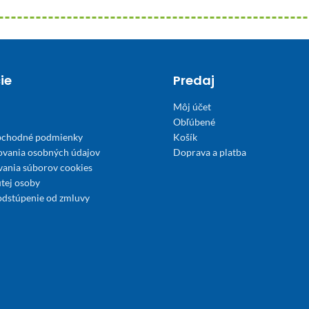
ie
Predaj
Môj účet
Obľúbené
bchodné podmienky
Košík
ovania osobných údajov
Doprava a platba
́vania súborov cookies
tej osoby
odstúpenie od zmluvy