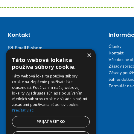
Kontakt
Informác
Články
Email E-shop:
×
Kontakt
podpora@viplekaren.sk
Táto webová lokalita
Všeobecné o
Telefón E-shop:
používa súbory cookie.
Zásady sprac
Zásady použi
0911 678 900
(Po - Pia 7:30 - 15:30)
Táto webová lokalita používa súbory
Súhlas dotknu
cookie na zlepšenie používateľskej
Telefón kamenná Lekáreň VIP Košice:
Formulár na 
skúsenosti. Používaním našej webovej
055 307 78 30
lokality vyjadrujete súhlas s používaním
všetkých súborov cookie v súlade s našimi
(Po - Ne 8:00 - 18:00)
zásadami používania súborov cookie.
Prečítať viac
Adresa Lekáreň VIP:
Severné nábrežie 45, 040 01 Košice
PRIJAŤ VŠETKO