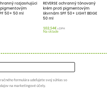
hranný rozjasňujúci
REVERSE ochranný tónovaný
i pigmentovým
krém proti pigmentovým
PF 50+ 50 ml
škvrnám SPF 50+ LIGHT BEIGE
50 ml
H
102,54
€
s DPH
Na sklade
račného formulára udeľujete svoj súhlas so
dajov na marketingové účely.