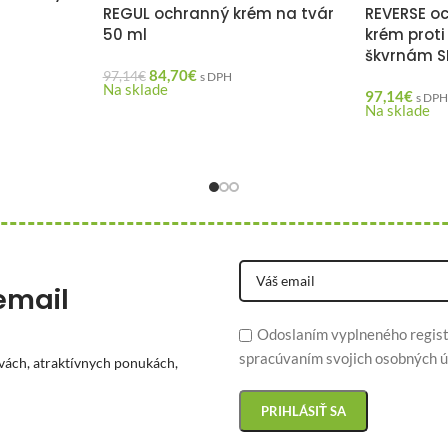
REGUL ochranný krém na tvár
REVERSE oc
50 ml
krém prot
škvrnám S
84,70
€
97,14
€
s DPH
Na sklade
97,14
€
s DP
Na sklade
email
Odoslaním vyplneného regist
spracúvaním svojich osobných ú
vách, atraktívnych ponukách,