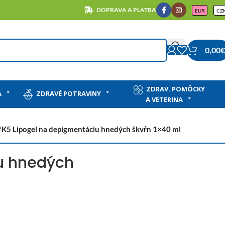
DOPRAVA A PLATBA
EUR
CZ
0,00
€
ZDRAV. POMÔCKY
A
ZDRAVÉ POTRAVINY
A VETERINA
/
K5 Lipogel na depigmentáciu hnedých škvŕn 1×40 ml
u hnedých