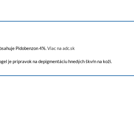
 Obsahuje Pidobenzon 4%.
Viac na adc.sk
ogel je prípravok na depigmentáciu hnedých škvŕn na koži.