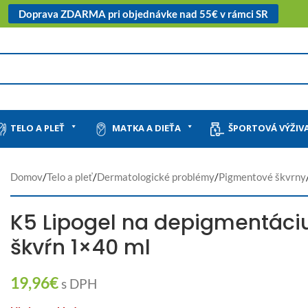
Doprava ZDARMA pri objednávke nad 55€ v rámci SR
TELO A PLEŤ
MATKA A DIEŤA
ŠPORTOVÁ VÝŽIV
Domov
/
Telo a pleť
/
Dermatologické problémy
/
Pigmentové škvrny
K5 Lipogel na depigmentáci
škvŕn 1×40 ml
19,96
€
s DPH