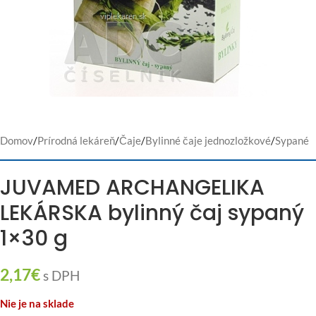
Domov
/
Prírodná lekáreň
/
Čaje
/
Bylinné čaje jednozložkové
/
Sypané
JUVAMED ARCHANGELIKA
LEKÁRSKA bylinný čaj sypaný
1×30 g
2,17
€
s DPH
Nie je na sklade