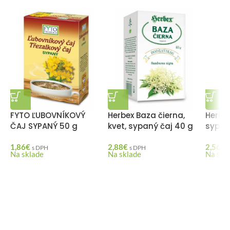
FYTO ĽUBOVNÍKOVÝ
Herbex Baza čierna,
Herbex
ČAJ SYPANÝ 50 g
kvet, sypaný čaj 40 g
sypan
1,86
€
2,88
€
2,56
€
s DPH
s DPH
Na sklade
Na sklade
Na skl