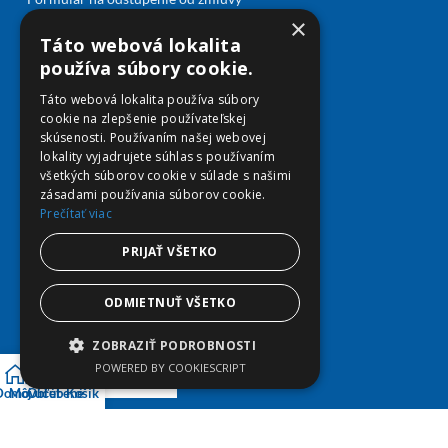
×
Táto webová lokalita
používa súbory cookie.
Predaj
Táto webová lokalita používa súbory
Môj účet
cookie na zlepšenie používateľskej
Obľúbené
skúsenosti. Používaním našej webovej
Košík
lokality vyjadrujete súhlas s používaním
všetkých súborov cookie v súlade s našimi
Doprava a platba
zásadami používania súborov cookie.
Prečítať viac
PRIJAŤ VŠETKO
ODMIETNUŤ VŠETKO
ZOBRAZIŤ PODROBNOSTI
POWERED BY COOKIESCRIPT
Domov
Môj účet
Obľúbené
Košík