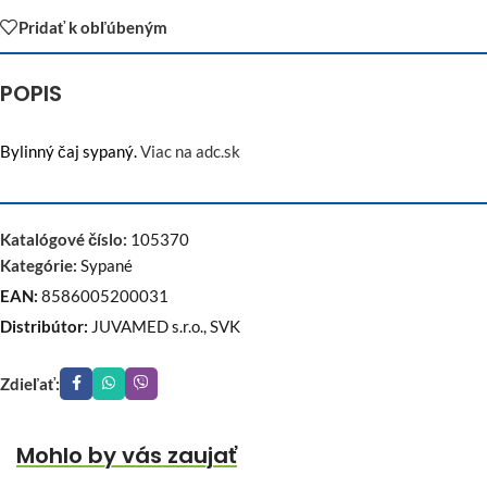
Pridať k obľúbeným
POPIS
Bylinný čaj sypaný.
Viac na adc.sk
Katalógové číslo:
105370
Kategórie:
Sypané
EAN:
8586005200031
Distribútor:
JUVAMED s.r.o., SVK
Zdieľať:
Mohlo by vás zaujať