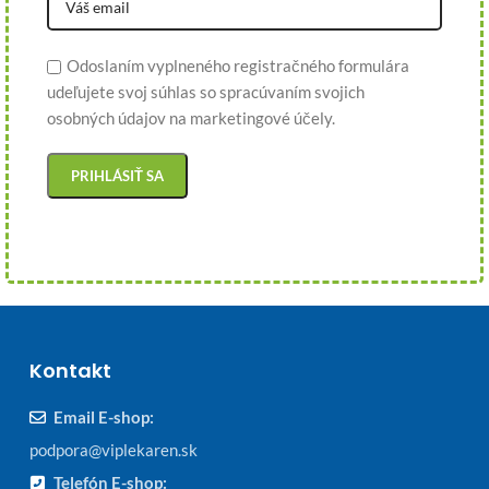
Odoslaním vyplneného registračného formulára
udeľujete svoj súhlas so spracúvaním svojich
osobných údajov na marketingové účely.
Kontakt
Email E-shop:
podpora@viplekaren.sk
Telefón E-shop: