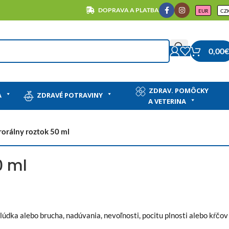
DOPRAVA A PLATBA
EUR
CZ
0,00
€
ZDRAV. POMÔCKY
A
ZDRAVÉ POTRAVINY
A VETERINA
rorálny roztok 50 ml
0 ml
žalúdka alebo brucha, nadúvania, nevoľnosti, pocitu plnosti alebo kŕčov