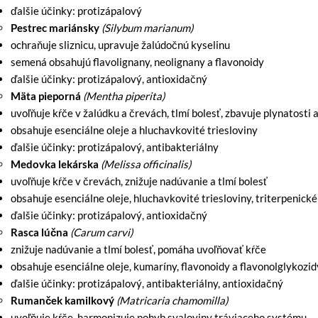
ďalšie účinky: protizápalový
Pestrec mariánsky
(Silybum marianum)
ochraňuje sliznicu, upravuje žalúdočnú kyselinu
semená obsahujú flavolignany, neolignany a flavonoidy
ďalšie účinky: protizápalový, antioxidačný
Mäta pieporná
(Mentha piperita)
uvoľňuje kŕče v žalúdku a črevách, tlmí bolesť, zbavuje plynatosti
obsahuje esenciálne oleje a hluchavkovité triesloviny
ďalšie účinky: protizápalový, antibakteriálny
Medovka lekárska
(Melissa officinalis)
uvoľňuje kŕče v črevách, znižuje nadúvanie a tlmí bolesť
obsahuje esenciálne oleje, hluchavkovité triesloviny, triterpenick
ďalšie účinky: protizápalový, antioxidačný
Rasca lúčna
(Carum carvi)
znižuje nadúvanie a tlmí bolesť, pomáha uvoľňovať kŕče
obsahuje esenciálne oleje, kumaríny, flavonoidy a flavonolglykozid
ďalšie účinky: protizápalový, antibakteriálny, antioxidačný
Rumanček kamilkový
(Matricaria chamomilla)
uvoľňuje kŕče, harmonizuje pohyb svaloviny tráviaceho systému