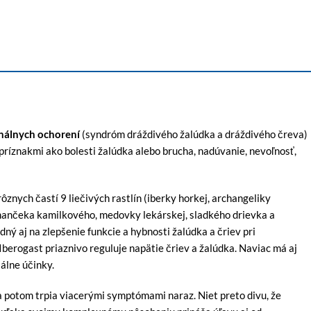
inálnych ochorení
(syndróm dráždivého žalúdka a dráždivého čreva)
 príznakmi ako bolesti žalúdka alebo brucha, nadúvanie, nevoľnosť,
nych častí 9 liečivých rastlín (iberky horkej, archangeliky
umančeka kamilkového, medovky lekárskej, sladkého drievka a
ný aj na zlepšenie funkcie a hybnosti žalúdka a čriev pri
berogast priaznivo reguluje napätie čriev a žalúdka. Naviac má aj
álne účinky.
dia potom trpia viacerými symptómami naraz. Niet preto divu, že