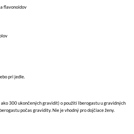
 a flavonoidov
olov
bo pri jedle.
j ako 300 ukončených gravidít) o použití Iberogastu u gravidných
berogastu počas gravidity. Nie je vhodný pro dojčiace ženy.