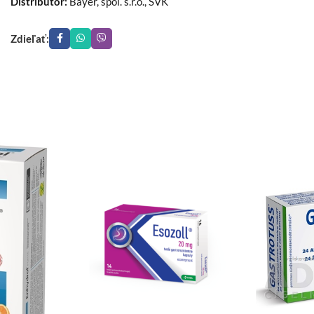
Distribútor:
Bayer, spol. s.r.o., SVK
Zdieľať: