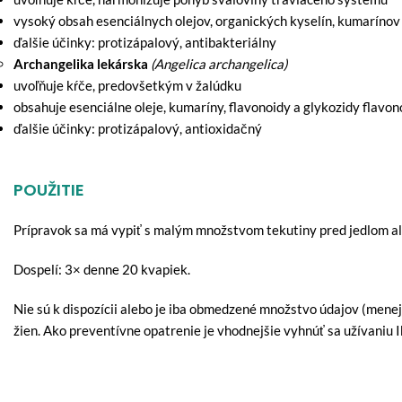
vysoký obsah esenciálnych olejov, organických kyselín, kumarínov
ďalšie účinky: protizápalový, antibakteriálny
Archangelika lekárska
(Angelica archangelica)
uvoľňuje kŕče, predovšetkým v žalúdku
obsahuje esenciálne oleje, kumaríny, flavonoidy a glykozidy flavon
ďalšie účinky: protizápalový, antioxidačný
POUŽITIE
Prípravok sa má vypiť s malým množstvom tekutiny pred jedlom ale
Dospelí: 3× denne 20 kvapiek.
Nie sú k dispozícii alebo je iba obmedzené množstvo údajov (mene
žien. Ako preventívne opatrenie je vhodnejšie vyhnúť sa užívaniu I