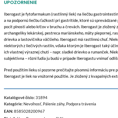
UPOZORNENIE
Iberogast je fytofarmakum (rastlinný liek) na liečbu gastrointest
a na podpornú liečbu ťažkostí pri gastritíde, ktoré sú sprevádzané
pocit plnosti alebo kŕčov v bruchu a črevách. Iberogast je zložený z
archangeliky lekárskej, pestreca mariánskeho, mäty piepornej, r
drievka a lastovičníka väčšieho. Iberogast má rastlinnú chuť. Nie
niektorých z liečivých rastlín, vďaka ktorým je Iberogast taký úč
ich vlastnej výraznej chuti – napr. sladké drievko a rumanček. Niek
subjektívna – rôzni ľudia ju budú v prípade Iberogastu vnímať odliš
Pred použitím lieku si pozorne prečítajte písomnú informáciu pre 
Iberogast je liek na vnútorné použitie. Je zložený z kvapalných ext
Katalógové číslo:
31894
Kategórie:
Nevoľnosť
,
Pálenie záhy
,
Podpora trávenia
EAN:
8585028200967