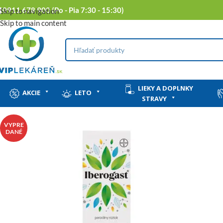
0911 678 900 (Po - Pia 7:30 - 15:30)
Skip to navigation
Skip to main content
LIEKY A DOPLNKY
AKCIE
LETO
STRAVY
VYPRE
DANÉ