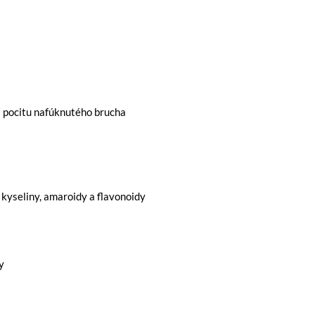
 a pocitu nafúknutého brucha
é kyseliny, amaroidy a flavonoidy
y