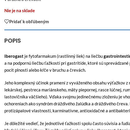
Nie je na sklade
Pridať k obľúbeným
POPIS
Iberogast
je fytofarmakum (rastlinný liek) na liečbu
gastrointest
a na podpornú liečbu ťažkostí pri gastritíde, ktoré sú sprevádzané
pocit plnosti alebo kŕče v bruchu a črevách.
Jeho komplexný účinok pramení z vyváženého obsahu výťažkov z rôz
lekárskej, pestreca mariánskeho, mäty piepornej, rasce lúčnej, r
lastovičníka väčšieho). Vďaka svojmu jedinečnému zloženiu je vhod
ochoreniach ako syndróm dráždivého žalúdka a dráždivého čreva. I
protizápalové vlastnosti, karminatívne, antioxidačné a antibakteri
Je dôležité vedieť, že jednotlivé ťažkosti spolu často súvisia a ľu