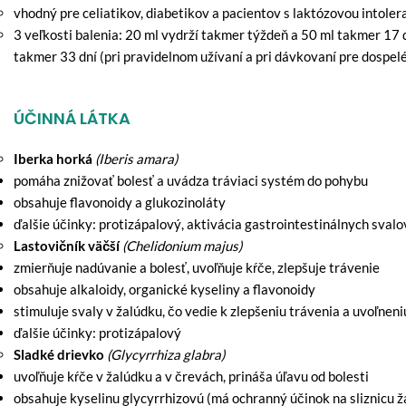
vhodný pre celiatikov, diabetikov a pacientov s laktózovou intoleran
3 veľkosti balenia: 20 ml vydrží takmer týždeň a 50 ml takmer 17 d
takmer 33 dní (pri pravidelnom užívaní a pri dávkovaní pre dospel
ÚČINNÁ LÁTKA
Iberka horká
(Iberis amara)
pomáha znižovať bolesť a uvádza tráviaci systém do pohybu
obsahuje flavonoidy a glukozinoláty
ďalšie účinky: protizápalový, aktivácia gastrointestinálnych svalo
Lastovičník väčší
(Chelidonium majus)
zmierňuje nadúvanie a bolesť, uvoľňuje kŕče, zlepšuje trávenie
obsahuje alkaloidy, organické kyseliny a flavonoidy
stimuluje svaly v žalúdku, čo vedie k zlepšeniu trávenia a uvoľnen
ďalšie účinky: protizápalový
Sladké drievko
(Glycyrrhiza glabra)
uvoľňuje kŕče v žalúdku a v črevách, prináša úľavu od bolesti
obsahuje kyselinu glycyrrhizovú (má ochranný účinok na sliznicu ža