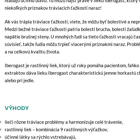
hľadajú účinnú úľavu. Tú môžu nájsť práve v lieku Iberogast, kto
niekoľkých príznakov tráviacich ťažkostí naraz!
Ak vás trápia tráviace ťažkosti, viete, že môžu byť bolestivé a nep
Medzi bežné tráviace ťažkosti patria bolesti brucha, bolesti žalúdk
napätie brušnej steny. U mnohých ľudí sa tieto ťažkosti vracajú č
súvisieť, takže ľudia môžu trpieť viacerými príznakmi naraz. Probl
a na celkovú kvalitu života.
Iberogast je rastlinný liek, ktorý už roky pomáha pacientom, ľahk
extraktov dáva lieku Iberogast charakteristickú jemne horkastú c
alebo pri jedle.
VÝHODY
lieči rôzne tráviace problémy a harmonizuje celé trávenie,
rastlinný liek – kombinácia 9 rastlinných výťažkov,
účinné látky sa rýchlo vstrebávajú,