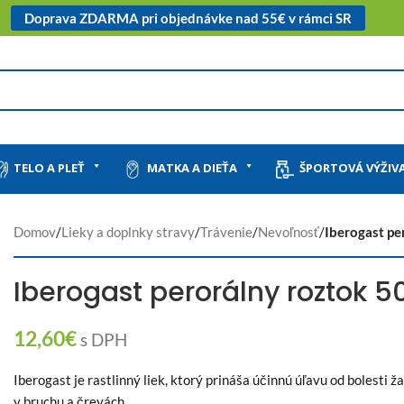
Doprava ZDARMA pri objednávke nad 55€ v rámci SR
TELO A PLEŤ
MATKA A DIEŤA
ŠPORTOVÁ VÝŽIV
Domov
/
Lieky a doplnky stravy
/
Trávenie
/
Nevoľnosť
/
Iberogast pe
Iberogast perorálny roztok 5
12,60
€
s DPH
Iberogast je rastlinný liek, ktorý prináša účinnú úľavu od bolesti 
v bruchu a črevách.