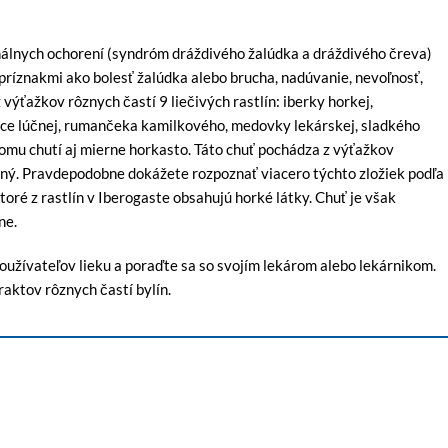
inálnych ochorení (syndróm dráždivého žalúdka a dráždivého čreva)
 príznakmi ako bolesť žalúdka alebo brucha, nadúvanie, nevoľnosť,
 výťažkov rôznych častí 9 liečivých rastlín: iberky horkej,
asce lúčnej, rumančeka kamilkového, medovky lekárskej, sladkého
komu chutí aj mierne horkasto. Táto chuť pochádza z výťažkov
inný. Pravdepodobne dokážete rozpoznať viacero týchto zložiek podľa
toré z rastlín v Iberogaste obsahujú horké látky. Chuť je však
ne.
používateľov lieku a poraďte sa so svojím lekárom alebo lekárnikom.
raktov rôznych častí bylín.