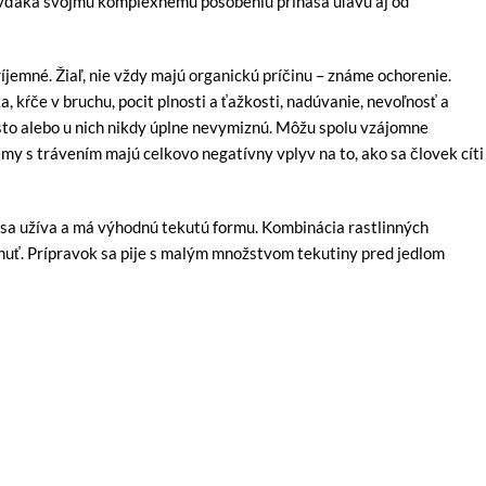
rý vďaka svojmu komplexnému pôsobeniu prináša úľavu aj od
ríjemné. Žiaľ, nie vždy majú organickú príčinu – známe ochorenie.
a, kŕče v bruchu, pocit plnosti a ťažkosti, nadúvanie, nevoľnosť a
asto alebo u nich nikdy úplne nevymiznú. Môžu spolu vzájomne
émy s trávením majú celkovo negatívny vplyv na to, ako sa človek cíti
o sa užíva a má výhodnú tekutú formu. Kombinácia rastlinných
huť. Prípravok sa pije s malým množstvom tekutiny pred jedlom