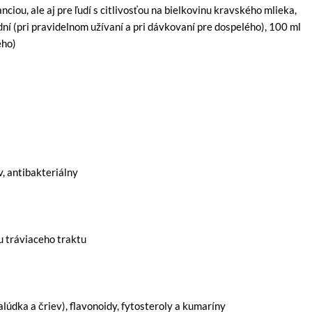
ciou, ale aj pre ľudí s citlivosťou na bielkovinu kravského mlieka,
ní (pri pravidelnom užívaní a pri dávkovaní pre dospelého), 100 ml
ého)
v, antibakteriálny
iu tráviaceho traktu
lúdka a čriev), flavonoidy, fytosteroly a kumaríny