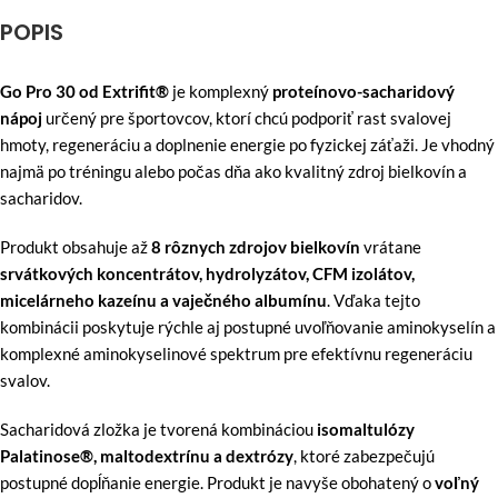
POPIS
Go Pro 30 od Extrifit®
je komplexný
proteínovo-sacharidový
nápoj
určený pre športovcov, ktorí chcú podporiť rast svalovej
hmoty, regeneráciu a doplnenie energie po fyzickej záťaži. Je vhodný
najmä po tréningu alebo počas dňa ako kvalitný zdroj bielkovín a
sacharidov.
Produkt obsahuje až
8 rôznych zdrojov bielkovín
vrátane
srvátkových koncentrátov, hydrolyzátov, CFM izolátov,
micelárneho kazeínu a vaječného albumínu
. Vďaka tejto
kombinácii poskytuje rýchle aj postupné uvoľňovanie aminokyselín a
komplexné aminokyselinové spektrum pre efektívnu regeneráciu
svalov.
Sacharidová zložka je tvorená kombináciou
isomaltulózy
Palatinose®, maltodextrínu a dextrózy
, ktoré zabezpečujú
postupné dopĺňanie energie. Produkt je navyše obohatený o
voľný