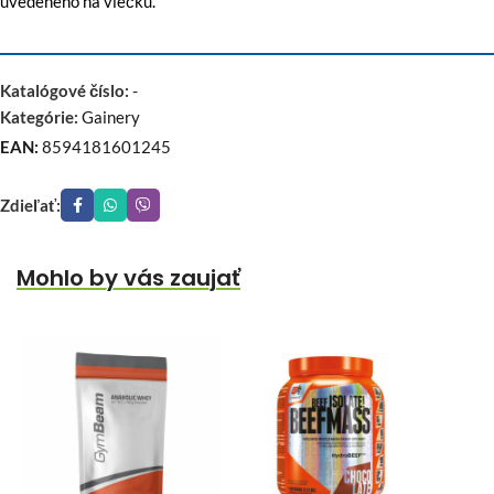
uvedeného na viečku.
Katalógové číslo:
-
Kategórie:
Gainery
EAN:
8594181601245
Zdieľať:
Mohlo by vás zaujať