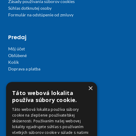
Zásady používania súborov cookies
Súhlas dotknutej osoby
Formulár na odstúpenie od zmluvy
Predaj
Môj účet
Obľúbené
Košík
Doprava a platba
×
Táto webová lokalita
používa súbory cookie.
Táto webová lokalita používa súbory
cookie na zlepšenie používateľskej
skúsenosti. Používaním našej webovej
lokality vyjadrujete súhlas s používaním
všetkých súborov cookie v súlade s našimi