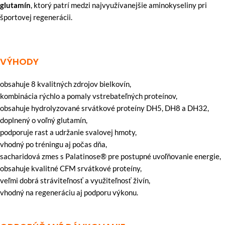
glutamín
, ktorý patrí medzi najvyužívanejšie aminokyseliny pri
športovej regenerácii.
VÝHODY
obsahuje 8 kvalitných zdrojov bielkovín,
kombinácia rýchlo a pomaly vstrebateľných proteínov,
obsahuje hydrolyzované srvátkové proteíny DH5, DH8 a DH32,
doplnený o voľný glutamín,
podporuje rast a udržanie svalovej hmoty,
vhodný po tréningu aj počas dňa,
sacharidová zmes s Palatinose® pre postupné uvoľňovanie energie,
obsahuje kvalitné CFM srvátkové proteíny,
veľmi dobrá stráviteľnosť a využiteľnosť živín,
vhodný na regeneráciu aj podporu výkonu.